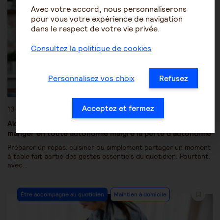
Avec votre accord, nous personnaliserons
pour vous votre expérience de navigation
dans le respect de votre vie privée.
Consultez la politique de cookies
Personnalisez vos choix
Refusez
Acceptez et fermez
13 juillet 2026
Aides techniques pour la cuisine : préparer les repas et
manger en toute autonomie malgré la perte d’autonomie
Préparer un repas, cuisiner ou simplement partager un moment
à table fait partie des gestes essentiels du quotidien. Pourtant,
avec…
Être accompagné au quotidien
Maintien à domicile