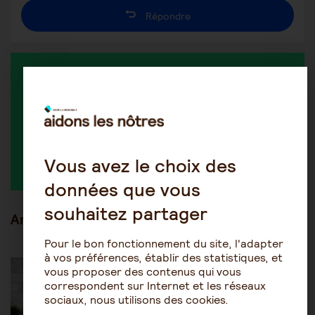
Répondre
MEMBRE ACTIF DANS LA DISCUSSION
Fifibrindacier
Vous avez le choix des
données que vous
souhaitez partager
Articles en lien
Pour le bon fonctionnement du site, l'adapter
à vos préférences, établir des statistiques, et
Être accompagné au quotidien
Maintien à domicile
vous proposer des contenus qui vous
correspondent sur Internet et les réseaux
sociaux, nous utilisons des cookies.