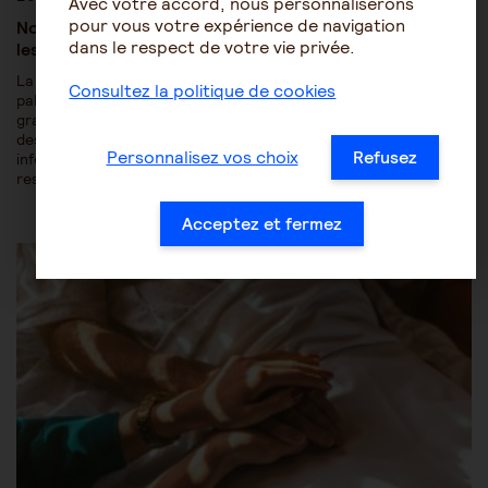
Avec votre accord, nous personnaliserons
pour vous votre expérience de navigation
Nouvelle loi sur les soins palliatifs : ce qui change pour
dans le respect de votre vie privée.
les proches aidants
La loi du 26 mai 2026 sur l'accompagnement et les soins
Consultez la politique de cookies
palliatifs ne renforce pas seulement les droits des personnes
gravement malades. Elle prévoit également plusieurs évolutions
destinées à mieux accompagner les proches aidants, à mieux
Personnalisez vos choix
Refusez
informer les patients et à garantir que leur volonté soit
respectée tout au long de leur parcours de soins.
Acceptez et fermez
Être accompagné au quotidien
Les soins