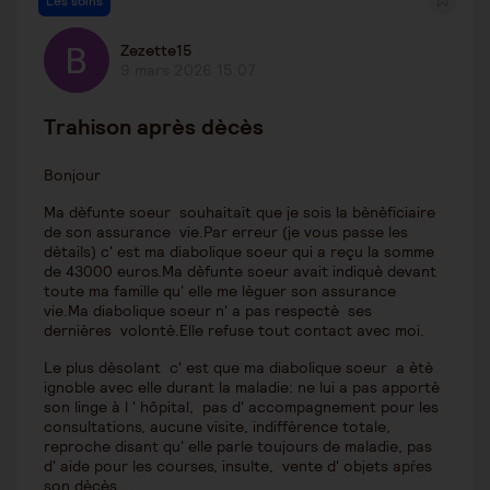
Les soins
Zezette15
9 mars 2026 15:07
Trahison après dècès
Bonjour
Ma dèfunte soeur souhaitait que je sois la bènèficiaire
de son assurance vie.Par erreur (je vous passe les
dètails) c' est ma diabolique soeur qui a reçu la somme
de 43000 euros.Ma dèfunte soeur avait indiquè devant
toute ma famille qu' elle me lèguer son assurance
vie.Ma diabolique soeur n' a pas respectè ses
dernières volontè.Elle refuse tout contact avec moi.
Le plus dèsolant c' est que ma diabolique soeur a ètè
ignoble avec elle durant la maladie: ne lui a pas apportè
son linge à l ' hôpital, pas d' accompagnement pour les
consultations, aucune visite, indiffèrence totale,
reproche disant qu' elle parle toujours de maladie, pas
d' aide pour les courses, insulte, vente d' objets apŕes
son dècès....