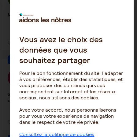
13 juillet 2026 13:38
Mon papa sous curatelle renforcée
Vous avez le choix des
1
12
données que vous
souhaitez partager
Tutelle-Curatelle
Pour le bon fonctionnement du site, l'adapter
Bastien
à vos préférences, établir des statistiques, et
10 juillet 2026 10:06
vous proposer des contenus qui vous
correspondent sur Internet et les réseaux
Sous curatelle renforcée sans que je sois mis au
sociaux, nous utilisons des cookies.
courant
Avec votre accord, nous personnaliserons
pour vous votre expérience de navigation
dans le respect de votre vie privée.
1
19
Consultez la politique de cookies