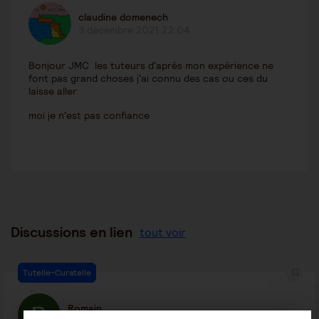
claudine domenech
3 décembre 2021 22:04
Bonjour JMC les tuteurs d'après mon expérience ne
font pas grand choses j'ai connu des cas ou ces du
laisse aller
moi je n'est pas confiance
Discussions en lien
tout voir
Tutelle-Curatelle
Romain