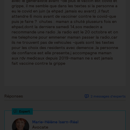
avec le generaliste avant -de plus le vaccin est covid et
grippe, il me semble que dans les textes si la personne a
eu le covid en juin (a ehpad ,jamais eu avant) ,il faut
attendre 6 mois avant de vacciner contre le covid-que
puis je faire ? chutes : maman a chuté pluseiurs fois en
ehpad,dont la derniere samedi 14,sos medecin a
recommande une radio ,la radio est le 20 octobre et on
me telephone pour emmener maman passer la radio,car
ils ne trouvent pas de vehicules -quels sont les textes
pour les choix des residents avec demence ,la personne
de confiance est elle presente,j accompagne maman
aux rdv medicaux depuis 2019-maman ne s est jamais
fait vaccine contre la grippe
Réponses
2 messages d'experts
Marie-Hélène Isern-Réal
Avocate