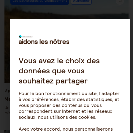
Les pathologies du vieillissement
Alzheimer
Vous avez le choix des
données que vous
souhaitez partager
8 juillet 2019
Pour le bon fonctionnement du site, l'adapter
Maladie d’Alzheimer : le genre masculin protège (un peu)
à vos préférences, établir des statistiques, et
vous proposer des contenus qui vous
Un homme pour deux femmes, la parité n’est pas vraiment de
correspondent sur Internet et les réseaux
mise au cœur de la maladie Alzheimer. Mais comment…
sociaux, nous utilisons des cookies.
Avec votre accord, nous personnaliserons
Les pathologies du vieillissement
Alzheimer