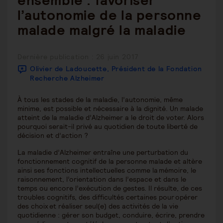
ensemble : favoriser
l’autonomie de la personne
malade malgré la maladie
Publication
Dernière publication : 26 juin 2017
publiée :
Olivier de Ladoucette, Président de la Fondation
Recherche Alzheimer
À tous les stades de la maladie, l’autonomie, même
minime, est possible et nécessaire à la dignité. Un malade
atteint de la maladie d’Alzheimer a le droit de voter. Alors
pourquoi serait-il privé au quotidien de toute liberté de
décision et d’action ?
La maladie d’Alzheimer entraîne une perturbation du
fonctionnement cognitif de la personne malade et altère
ainsi ses fonctions intellectuelles comme la mémoire, le
raisonnement, l’orientation dans l’espace et dans le
temps ou encore l’exécution de gestes. Il résulte, de ces
troubles cognitifs, des difficultés certaines pour opérer
des choix et réaliser seul(e) des activités de la vie
quotidienne : gérer son budget, conduire, écrire, prendre