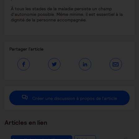
À tous les stades de la maladie persiste un champ
d’autonomie possible. Même minime, il est essentiel à la
dignité de la personne accompagnée.
Partager
Partager l'article
ce
contenu
Ouvrir
Ouvrir
Ouvrir
dans
dans
dans
une
une
une
autre
autre
autre
fenêtre
fenêtre
fenêtre
Créer une discussion à propos de l'article
Articles en lien