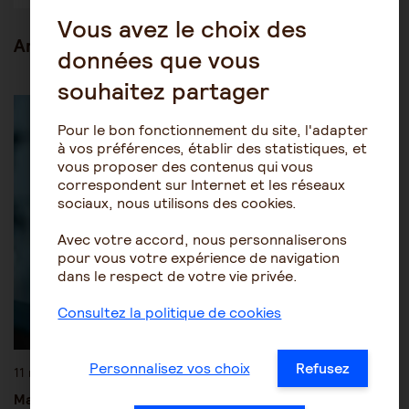
Vous avez le choix des
Articles en lien
données que vous
souhaitez partager
Les pathologies du vieillissement
Alzheimer
Pour le bon fonctionnement du site, l'adapter
à vos préférences, établir des statistiques, et
vous proposer des contenus qui vous
correspondent sur Internet et les réseaux
sociaux, nous utilisons des cookies.
Avec votre accord, nous personnaliserons
pour vous votre expérience de navigation
dans le respect de votre vie privée.
Consultez la politique de cookies
Personnalisez vos choix
Refusez
11 mai 2026
Maladie d’Alzheimer : où en est la recherche