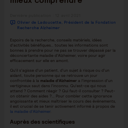
mieux comprendre
Publication
Dernière publication : 12 avril 2021
publiée :
Olivier de Ladoucette, Président de la Fondation
Recherche Alzheimer
Espoirs de la recherche, conseils matériels, idées
d’activités bénéfiques… toutes les informations sont
bonnes à prendre pour ne pas se trouver dépassé par la
déconcertante maladie d’Alzheimer, voire pour agir
efficacement sur elle en amont.
Qu’il s’agisse d’un patient, d’un sujet à risque ou d’un
aidant, toute personne qui se retrouve un jour
confrontée à la
maladie d’Alzheimer
a l’impression d’un
vertigineux saut dans l’inconnu. Qu’est-ce qui nous
attend ? Comment réagir ? Qui faut-il consulter ? Peut-
on obtenir des aides ?… Pour combler cette ignorance
angoissante et mieux maîtriser le cours des événements,
il est crucial de se tenir activement informé à propos de
la maladie d’Alzheimer
.
Auprès des scientifiques