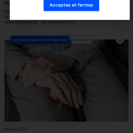
thérapeutique ?
Acceptez et fermez
Des espoirs, des déceptions, des découvertes... L'actualité de
la recherche sur Alzheimer n'a pas manqué de
rebondissements, ces derniers mois.…
Les pathologies du vieillissement
Alzheimer
26 juin 2017