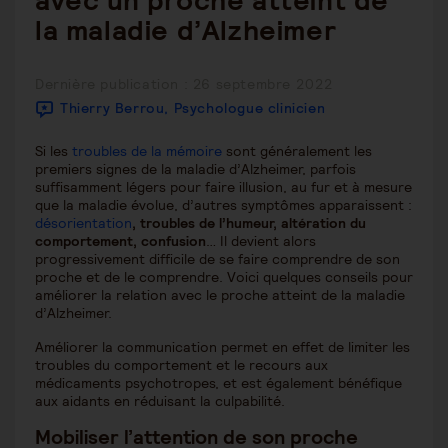
avec un proche atteint de
la maladie d’Alzheimer
Publication
Dernière publication : 26 septembre 2022
publiée :
Thierry Berrou, Psychologue clinicien
Si les
troubles de la mémoire
sont généralement les
premiers signes de la maladie d’Alzheimer, parfois
suffisamment légers pour faire illusion, au fur et à mesure
que la maladie évolue, d’autres symptômes apparaissent :
désorientation
, troubles de l’humeur, altération du
comportement, confusion
… Il devient alors
progressivement difficile de se faire comprendre de son
proche et de le comprendre. Voici quelques conseils pour
améliorer la relation avec le proche atteint de la maladie
d’Alzheimer.
Améliorer la communication permet en effet de limiter les
troubles du comportement et le recours aux
médicaments psychotropes, et est également bénéfique
aux aidants en réduisant la culpabilité.
Mobiliser l’attention de son proche