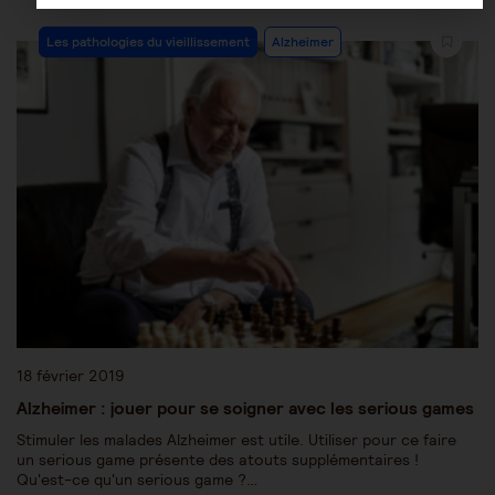
Les pathologies du vieillissement
Alzheimer
18 février 2019
Alzheimer : jouer pour se soigner avec les serious games
Stimuler les malades Alzheimer est utile. Utiliser pour ce faire
un serious game présente des atouts supplémentaires !
Qu'est-ce qu'un serious game ?…