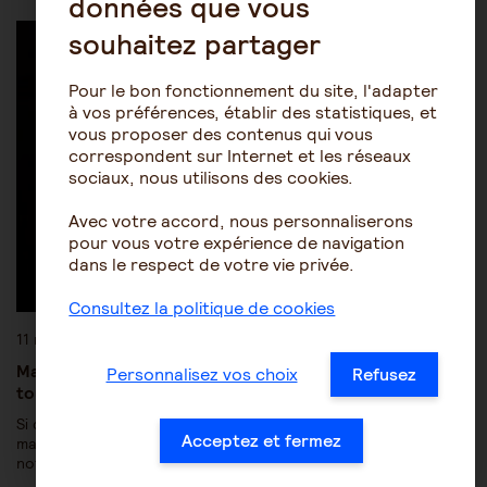
données que vous
Les pathologies du vieillissement
Alzheimer
souhaitez partager
Pour le bon fonctionnement du site, l'adapter
à vos préférences, établir des statistiques, et
vous proposer des contenus qui vous
correspondent sur Internet et les réseaux
sociaux, nous utilisons des cookies.
Avec votre accord, nous personnaliserons
pour vous votre expérience de navigation
dans le respect de votre vie privée.
Consultez la politique de cookies
11 mars 2019
Maladie d’Alzheimer : les pertes de mémoire sont-elles
Personnalisez vos choix
Refusez
toujours le premier symptôme ?
Si des oublis répétés signalent très souvent le début de la
Acceptez et fermez
maladie, d’autres signes apparaissent parfois avant,
notamment chez les…