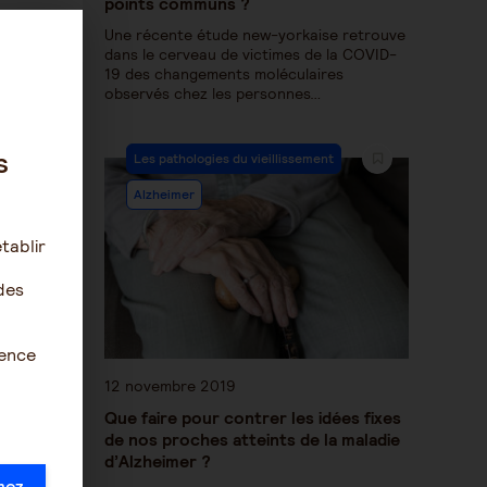
points communs ?
Une récente étude new-yorkaise retrouve
dans le cerveau de victimes de la COVID-
19 des changements moléculaires
observés chez les personnes…
s
Les pathologies du vieillissement
Alzheimer
tablir
des
ience
12 novembre 2019
Que faire pour contrer les idées fixes
de nos proches atteints de la maladie
d’Alzheimer ?
mez