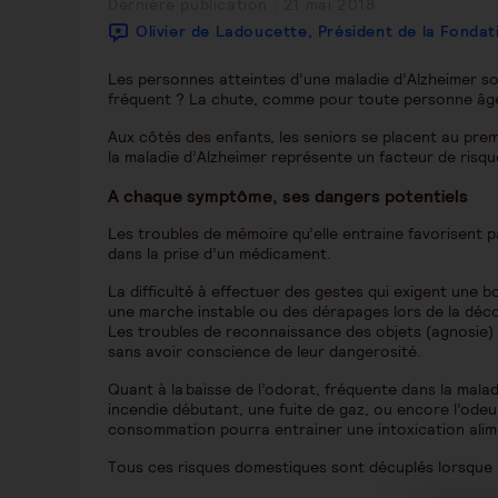
Publication
Dernière publication : 21 mai 2018
publiée :
Olivier de Ladoucette, Président de la Fonda
Les personnes atteintes d’une maladie d’Alzheimer son
fréquent ? La chute, comme pour toute personne âg
Aux côtés des enfants, les seniors se placent au prem
la maladie d’Alzheimer représente un facteur de risq
A chaque symptôme, ses dangers potentiels
Les troubles de mémoire qu’elle entraine favorisent pa
dans la prise d’un médicament.
La difficulté à effectuer des gestes qui exigent une 
deutschland,mannheim,lifestyle,senior,pflege
une marche instable ou des dérapages lors de la déc
Les troubles de reconnaissance des objets (agnosie) 
sans avoir conscience de leur dangerosité.
Quant à la baisse de l’odorat, fréquente dans la maladi
incendie débutant, une fuite de gaz, ou encore l’odeu
consommation pourra entrainer une intoxication alim
Tous ces risques domestiques sont décuplés lorsque 