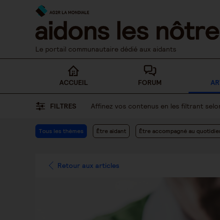
Skip
to
content
Le portail communautaire dédié aux aidants
ACCUEIL
FORUM
AR
FILTRES
Affinez vos contenus en les filtrant se
Tous les thèmes
Être aidant
Être accompagné au quotidie
Retour aux articles