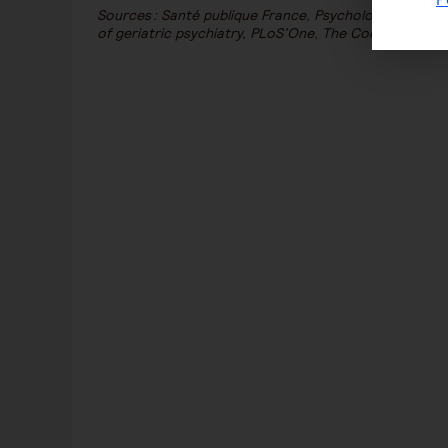
Sources : Santé publique France, Psychologie & Neurop
of geriatric psychiatry, PLoS’One, The Cochrane Dat