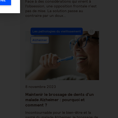
Face à des considérations qui virent à
l’obsession, une opposition frontale n’est
pas de mise. La solution passe au
contraire par un doux…
Les pathologies du vieillissement
Alzheimer
8 novembre 2023
Maintenir le brossage de dents d’un
malade Alzheimer : pourquoi et
comment ?
Incontournable pour le bien-être et la
santé du malade Alzheimer, le brossage de