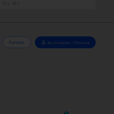
1
9
À propos
Se connecter / S'inscrire