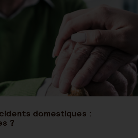
st
ategory:
ccidents domestiques :
es ?