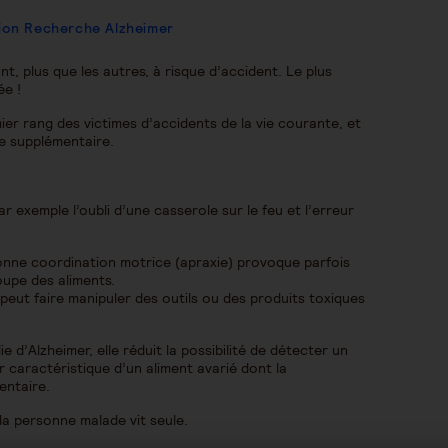
tion Recherche Alzheimer
t, plus que les autres, à risque d’accident. Le plus
ée !
ier rang des victimes d’accidents de la vie courante, et
ue supplémentaire.
r exemple l’oubli d’une casserole sur le feu et l’erreur
bonne coordination motrice (apraxie) provoque parfois
oupe des aliments.
peut faire manipuler des outils ou des produits toxiques
e d’Alzheimer, elle réduit la possibilité de détecter un
r caractéristique d’un aliment avarié dont la
entaire.
la personne malade vit seule.