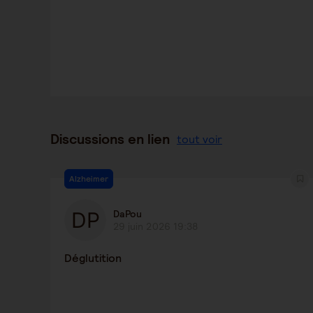
Discussions en lien
tout voir
Alzheimer
DaPou
29 juin 2026 19:38
Déglutition