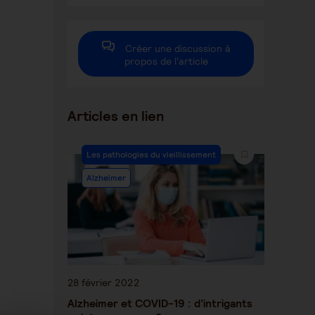
autre
autre
autre
fenêtre
fenêtre
fenêtre
Créer une discussion à
propos de l'article
Articles en lien
Les pathologies du vieillissement
Alzheimer
28 février 2022
Alzheimer et COVID-19 : d’intrigants