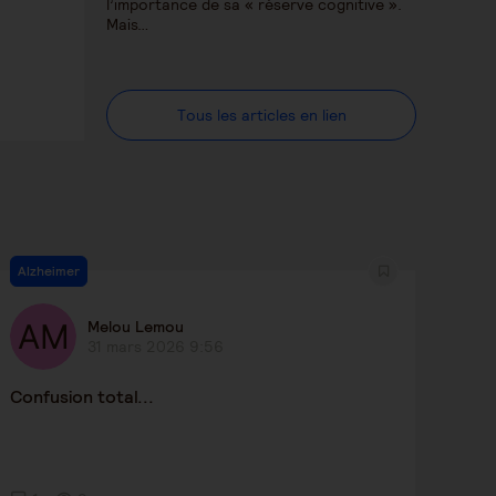
l’importance de sa « réserve cognitive ».
Mais…
Tous les articles en lien
Alzheimer
Melou Lemou
31 mars 2026 9:56
Confusion total...