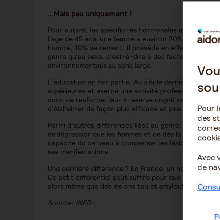
…Mais pas uniquement !
Pour autant, les spécificités hormonales masculines ne
l’âge de 45 ans, une femme a environ 20% de risque de
homme, 10% seulement. Il possède en effet d’autres a
genre qu’au sexe, c’est-à-dire à des facteurs non pas
environnementaux au sens large.
Vou
L’éducation en fait partie. Au siècle dernier, les ho
sou
supérieures et exercé une activité professionnelle, 
donc de renforcer leur « réserve cognitive ». Elle per
Pour l
d’Alzheimer de façon plus efficace et plus durable.
des st
Parmi d’autres différences liées au genre, les hommes
corres
de dépression que les femmes et ce dès la puberté. O
cookie
capacité du cerveau à compenser les lésions de la mal
ses manifestations.
Avec 
de nav
Une dernière différence ? En France, un homme vit (e
Ce petit différentiel peut suffire pour que la maladie 
alors même que des lésions tau et amyloïdes sont p
Consul
Source : INED
P