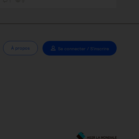
1
9
À propos
Se connecter / S'inscrire