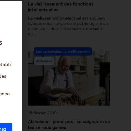
Le vieillissement des fonctions
intellectuelles
Le vieillissement intellectuel est souvent
évoqué sous l’angle de la pathologie, mais
qu’en est-il du vieillissement « normal »
du…
s
Les pathologies du vieillissement
Alzheimer
tablir
des
ience
18 février 2019
Alzheimer : jouer pour se soigner avec
les serious games
mez