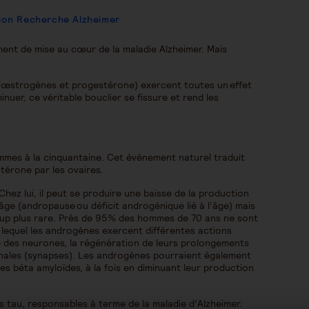
tion Recherche Alzheimer
ent de mise au cœur de la maladie Alzheimer. Mais
(œstrogènes et progestérone) exercent toutes un effet
nuer, ce véritable bouclier se fissure et rend les
emmes à la cinquantaine. Cet événement naturel traduit
térone par les ovaires.
z lui, il peut se produire une baisse de la production
âge (andropause ou déficit androgénique lié à l’âge) mais
oup plus rare. Près de 95% des hommes de 70 ans ne sont
lequel les androgènes exercent différentes actions
ce des neurones, la régénération de leurs prolongements
nales (synapses). Les androgènes pourraient également
s béta amyloïdes, à la fois en diminuant leur production
 tau, responsables à terme de la maladie d’Alzheimer.