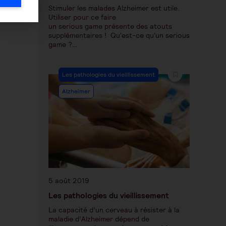
Stimuler les malades Alzheimer est utile.
Utiliser pour ce faire
un serious game présente des atouts
supplémentaires ! Qu'est-ce qu'un serious
game ?…
Les pathologies du vieillissement
Alzheimer
5 août 2019
Les pathologies du vieillissement
La capacité d’un cerveau à résister à la
maladie d’Alzheimer dépend de