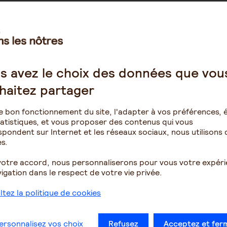
 suffisent pas à expliquer à elles seules pourquoi, dès
 souffrir un jour d’une maladie d’Alzheimer, et un
touts pour mieux résister et ils tiennent davantage au
 biologiques ou physiologiques mais sociaux, culturels et
s avez le choix des données que vou
mmes ont plus souvent que les femmes fait des études
haitez partager
soit deux bonnes occasions de stimuler leurs neurones et
met à leur cerveau de résister aux lésions de la maladie
e bon fonctionnement du site, l'adapter à vos préférences, é
atistiques, et vous proposer des contenus qui vous
 ont également deux fois moins de risque de souffrir
pondent sur Internet et les réseaux sociaux, nous utilisons 
r une dépression de longue durée mal soignée réduit la
s.
adie, autrement dit elle peut accélérer l’apparition de
votre accord, nous personnaliserons pour vous votre expér
igation dans le respect de votre vie privée.
n moyenne) 79,5 ans, soit six ans de moins qu’une femme.
d’Alzheimer n’ait pas le temps de se manifester chez lui,
résentes depuis des années dans son cerveau.
tez la politique de cookies
ersonnalisez vos choix
Refusez
Acceptez et fer