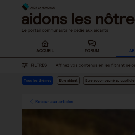
Skip
to
content
Le portail communautaire dédié aux aidants
ACCUEIL
FORUM
AR
FILTRES
Affinez vos contenus en les filtrant se
Tous les thèmes
Être aidant
Être accompagné au quotidie
Retour aux articles