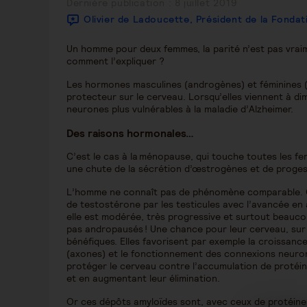
Publication
Dernière publication : 8 juillet 2019
publiée :
Olivier de Ladoucette, Président de la Fonda
Un homme pour deux femmes, la parité n’est pas vraim
comment l’expliquer ?
Les hormones masculines (androgènes) et féminines 
protecteur sur le cerveau. Lorsqu’elles viennent à dimi
neurones plus vulnérables à la maladie d’Alzheimer.
Des raisons hormonales…
C’est le cas à la ménopause, qui touche toutes les f
une chute de la sécrétion d’œstrogènes et de proges
L’homme ne connaît pas de phénomène comparable. Che
de testostérone par les testicules avec l’avancée en 
elle est modérée, très progressive et surtout beauc
pas andropausés ! Une chance pour leur cerveau, sur 
bénéfiques. Elles favorisent par exemple la croissan
(axones) et le fonctionnement des connexions neuro
protéger le cerveau contre l’accumulation de protéine
et en augmentant leur élimination.
Or ces dépôts amyloïdes sont, avec ceux de protéines