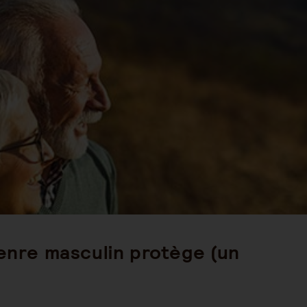
st
ategory:
genre masculin protège (un