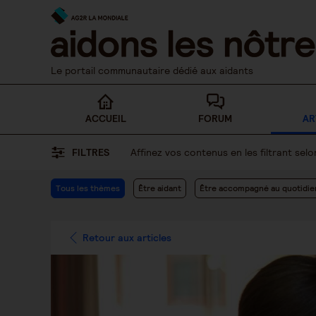
Skip
to
content
Le portail communautaire dédié aux aidants
ACCUEIL
FORUM
AR
FILTRES
Affinez vos contenus en les filtrant se
Tous les thèmes
Être aidant
Être accompagné au quotidie
Retour aux articles