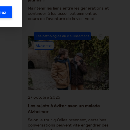
Maintenir les liens entre les générations et
mez
continuer à les tisser patiemment au
cours de l’aventure de la vie : voici…
Les pathologies du vieillissement
Alzheimer
27 octobre 2025
Les sujets à éviter avec un malade
Alzheimer
Selon le tour qu'elles prennent, certaines
conversations peuvent vite engendrer des