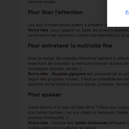
histoire simple.
Pour fixer l’attention
P
Les jeux d’observation aident à prévenir les troubles
Notre idée
: pour gagner au
Lynx
, les joueurs doivent
carte parmi les nombreux objets représentés sur le p
Pour entretenir la motricité fine
Avec le temps, les malades Alzheimer peinent à effect
important de travailler la motricité fine par le biais 
mosaïques, puzzles, perles…).
Notre idée
:
Poupées gigognes
est composé de six pou
façon des poupées russes ; il faut au préalable les h
système de fermeture propre (lacet, pression, fermet
Pour apaiser
Juste besoin d’un peu de bien-être ? Place aux suppor
d’activités tactiles…) et aux objets à manipuler (ball
animaux interactifs…).
Notre idée
: il existe des
tables lumineuses
diffusant u
translucides pour solliciter le regard.