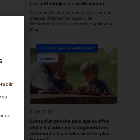
Les pathologies du vieillissement
La capacité d’un cerveau à résister à la
maladie d’Alzheimer dépend de
l’importance de sa « réserve cognitive ».
Mais…
Les pathologies du vieillissement
s
Alzheimer
tablir
des
8 juin 2022
ience
Lorsqu’un proche plus âgé souffre
d’une maladie neuro dégénérative,
comment s’y prendre avec les plus
jeunes ?