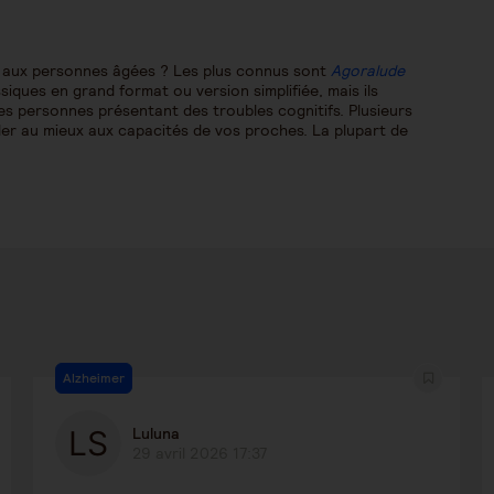
és aux personnes âgées ? Les plus connus sont
Agoralude
siques en grand format ou version simplifiée, mais ils
s personnes présentant des troubles cognitifs. Plusieurs
ler au mieux aux capacités de vos proches. La plupart de
Alzheimer
Luluna
29 avril 2026 17:37