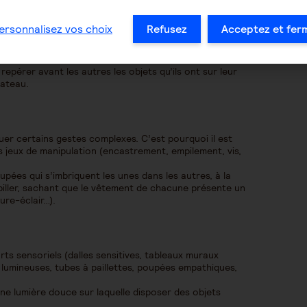
ersonnalisez vos choix
Refusez
Acceptez et fer
 de concentration.
 repérer avant les autres les objets qu’ils ont sur leur
lateau.
uer certains gestes complexes. C’est pourquoi il est
des jeux de manipulation (encastrement, empilement, vis,
pées qui s’imbriquent les unes dans les autres, à la
abiller, sachant que le vêtement de chacune présente un
ure-éclair…).
ts sensoriels (dalles sensitives, tableaux muraux
es lumineuses, tubes à paillettes, poupées empathiques,
ne lumière douce sur laquelle disposer des objets