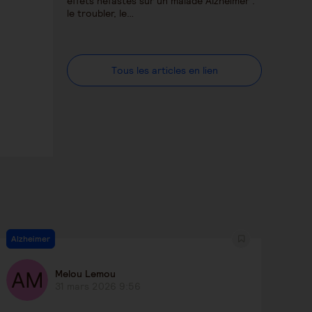
effets néfastes sur un malade Alzheimer :
le troubler, le…
Tous les articles en lien
Alzheimer
Melou Lemou
31 mars 2026 9:56