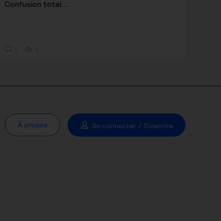
Confusion total...
1
9
À propos
Se connecter / S'inscrire