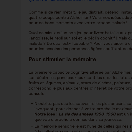
Comme si de rien n’était, le jeu distrait, détend, inst
quatre coups contre Alzheimer ! Voici nos idées ada
pour de bons moments avec votre proche malade !
Quoi de mieux qu’un bon jeu pour livrer bataille aux p
l’angoisse, le repli sur soi et le déclin cognitif ! Mais
malade ? De quoi est-il capable ? Pour vous aider à 
pour les besoins des personnes âgées souffrant de déc
Pour stimuler la mémoire
La première capacité cognitive altérée par Alzheimer,
son déclin, les principaux jeux sont les quiz, les lotos
fruits et légumes, animaux, stars de cinéma, peinture, 
correspond le plus aux centres d’intérêt de votre p
conseils :
N’oubliez pas que les souvenirs les plus anciens sont
invoquent, pour donner à votre proche le maximum 
Notre idé
e :
La vie des années 1950-1960
est un i
que votre proche a connus dans sa jeunesse.
La mémoire sensorielle est l’une de celles qui rési
à la solliciter sous toutes ses formes en utilisant