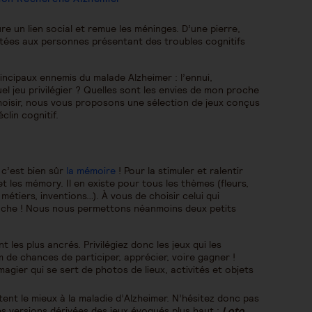
aure un lien social et remue les méninges. D’une pierre,
ptées aux personnes présentant des troubles cognitifs
rincipaux ennemis du malade Alzheimer : l’ennui,
 quel jeu privilégier ? Quelles sont les envies de mon proche
choisir, nous vous proposons une sélection de jeux conçus
lin cognitif.
 c’est bien sûr
la mémoire
! Pour la stimuler et ralentir
 et les mémory. Il en existe pour tous les thèmes (fleurs,
métiers, inventions…). À vous de choisir celui qui
roche ! Nous nous permettons néanmoins deux petits
 les plus ancrés. Privilégiez donc les jeux qui les
de chances de participer, apprécier, voire gagner !
magier qui se sert de photos de lieux, activités et objets
stent le mieux à la maladie d’Alzheimer. N’hésitez donc pas
 les versions dérivées des jeux évoqués plus haut :
Loto