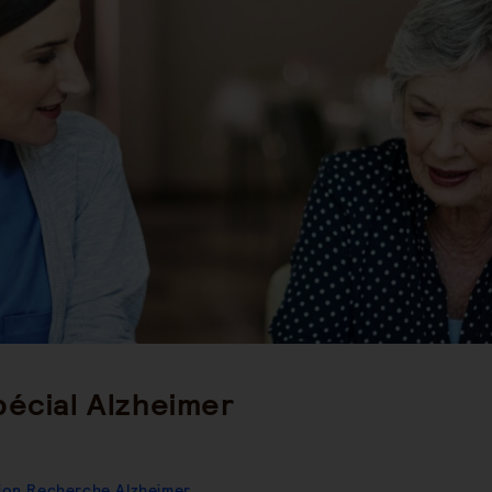
st
ategory:
pécial Alzheimer
tion Recherche Alzheimer