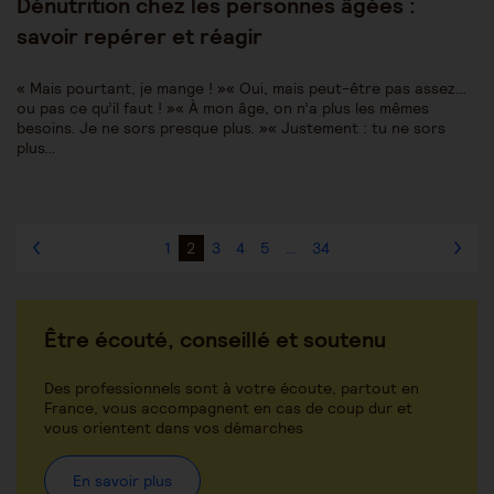
Dénutrition chez les personnes âgées :
savoir repérer et réagir
« Mais pourtant, je mange ! »« Oui, mais peut-être pas assez…
ou pas ce qu’il faut ! »« À mon âge, on n’a plus les mêmes
besoins. Je ne sors presque plus. »« Justement : tu ne sors
plus…
1
2
3
4
5
…
34
Être écouté, conseillé et soutenu
Des professionnels sont à votre écoute, partout en
France, vous accompagnent en cas de coup dur et
vous orientent dans vos démarches
En savoir plus