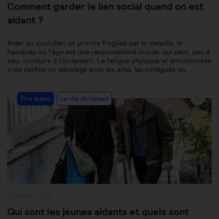
Comment garder le lien social quand on est
aidant ?
Aider au quotidien un proche fragilisé par la maladie, le
handicap ou l’âge est une responsabilité lourde, qui peut, peu à
peu, conduire à l’isolement. La fatigue physique et émotionnelle
crée parfois un décalage avec les amis, les collègues ou…
Post
Être aidant
Le rôle de l'aidant
Category:
Publication
7 janvier 2026
publiée :
Qui sont les jeunes aidants et quels sont