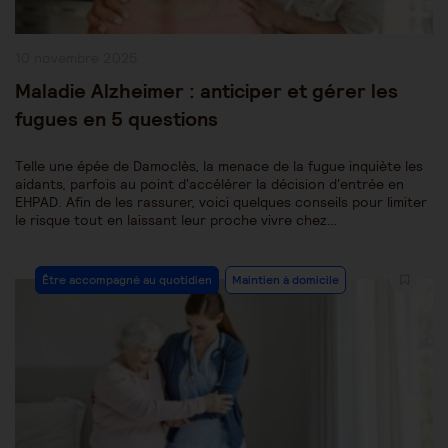
Publication
10 novembre 2025
publiée :
Maladie Alzheimer : anticiper et gérer les
fugues en 5 questions
Telle une épée de Damoclès, la menace de la fugue inquiète les
aidants, parfois au point d'accélérer la décision d'entrée en
EHPAD. Afin de les rassurer, voici quelques conseils pour limiter
le risque tout en laissant leur proche vivre chez…
Post
Être accompagné au quotidien
Maintien à domicile
Category: