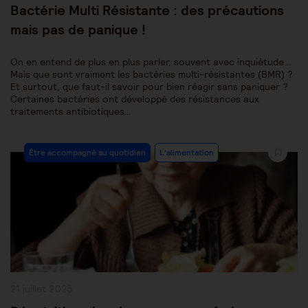
Bactérie Multi Résistante : des précautions
mais pas de panique !
On en entend de plus en plus parler, souvent avec inquiétude…
Mais que sont vraiment les bactéries multi-résistantes (BMR) ?
Et surtout, que faut-il savoir pour bien réagir sans paniquer ?
Certaines bactéries ont développé des résistances aux
traitements antibiotiques…
Post
Être accompagné au quotidien
L'alimentation
Category:
Publication
21 juillet 2025
publiée :