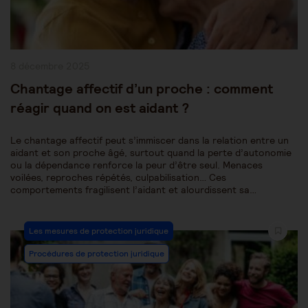
Publication
8 décembre 2025
publiée :
Chantage affectif d’un proche : comment
réagir quand on est aidant ?
Le chantage affectif peut s’immiscer dans la relation entre un
aidant et son proche âgé, surtout quand la perte d’autonomie
ou la dépendance renforce la peur d’être seul. Menaces
voilées, reproches répétés, culpabilisation… Ces
comportements fragilisent l’aidant et alourdissent sa…
Post
Les mesures de protection juridique
Category:
Procédures de protection juridique