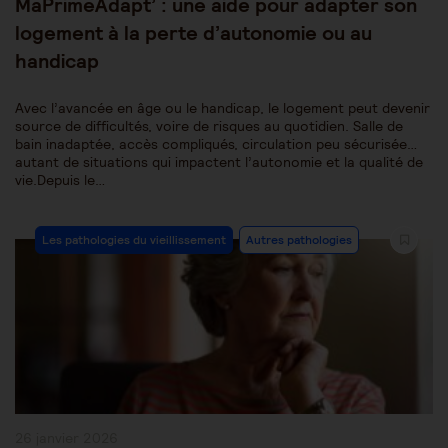
MaPrimeAdapt’ : une aide pour adapter son
logement à la perte d’autonomie ou au
handicap
Avec l’avancée en âge ou le handicap, le logement peut devenir
source de difficultés, voire de risques au quotidien. Salle de
bain inadaptée, accès compliqués, circulation peu sécurisée…
autant de situations qui impactent l’autonomie et la qualité de
vie.Depuis le…
Post
Les pathologies du vieillissement
Autres pathologies
Category:
Publication
26 janvier 2026