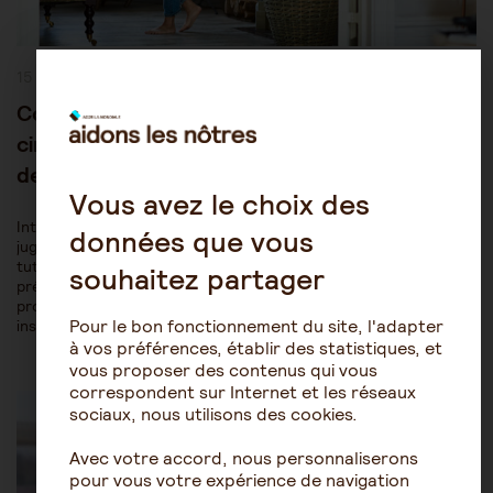
Publication
15 décembre 2025
publiée :
Comment obtenir le certificat médical
circonstancié indispensable à une demande
de protection judiciaire ?
Vous avez le choix des
Introduire une demande de protection d'un proche devant un
données que vous
juge des tutelles pour obtenir un placement sous curatelle ou
tutelle est une démarche qui doit remplir des conditions
souhaitez partager
précises, définies par la loi. Notamment il est nécessaire de
produire un certificat médical circonstancié par un expert
Pour le bon fonctionnement du site, l'adapter
inscrit sur la liste…
à vos préférences, établir des statistiques, et
vous proposer des contenus qui vous
Post
correspondent sur Internet et les réseaux
Être accompagné au quotidien
Les soins
Category:
sociaux, nous utilisons des cookies.
Avec votre accord, nous personnaliserons
pour vous votre expérience de navigation