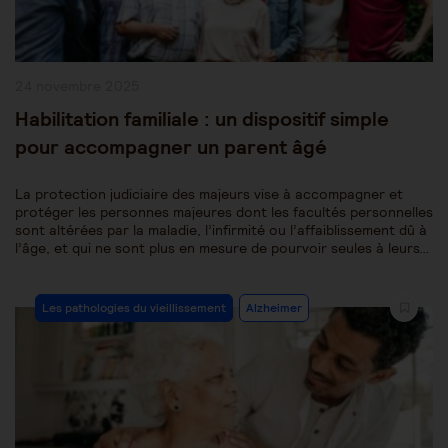
Publication
24 novembre 2025
publiée :
Habilitation familiale : un dispositif simple
pour accompagner un parent âgé
La protection judiciaire des majeurs vise à accompagner et
protéger les personnes majeures dont les facultés personnelles
sont altérées par la maladie, l’infirmité ou l’affaiblissement dû à
l’âge, et qui ne sont plus en mesure de pourvoir seules à leurs…
Post
Les pathologies du vieillissement
Alzheimer
Category: