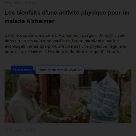
Publication
19 janvier 2026
publiée :
Les bienfaits d’une activité physique pour un
malade Alzheimer
Dans le cas de la maladie d’Alzheimer, l'adage « Un esprit sain
dans un corps sain » se vérifie de façon manifeste par les
avantages variés que procure une activité physique régulière
pour mieux résister à l'évolution du déclin cognitif. Pour le…
Post
Être aidant
Prendre du temps pour soi
Category:
Publication
12 janvier 2026
publiée :