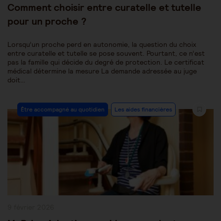
Comment choisir entre curatelle et tutelle
pour un proche ?
Lorsqu’un proche perd en autonomie, la question du choix
entre curatelle et tutelle se pose souvent. Pourtant, ce n’est
pas la famille qui décide du degré de protection. Le certificat
médical détermine la mesure La demande adressée au juge
doit…
Post
Être accompagné au quotidien
Les aides financières
Category:
Publication
9 février 2026
publiée :