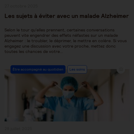
Publication
27 octobre 2025
publiée :
Les sujets à éviter avec un malade Alzheimer
Selon le tour qu'elles prennent, certaines conversations
peuvent vite engendrer des effets néfastes sur un malade
Alzheimer : le troubler, le déprimer, le mettre en colère. Si vous
engagez une discussion avec votre proche, mettez donc
toutes les chances de votre…
Post
Être accompagné au quotidien
Les soins
Category:
Publication
28 juillet 2025
publiée :