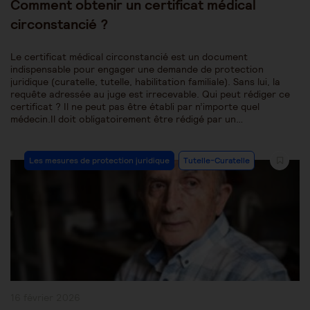
Comment obtenir un certificat médical
circonstancié ?
Le certificat médical circonstancié est un document
indispensable pour engager une demande de protection
juridique (curatelle, tutelle, habilitation familiale). Sans lui, la
requête adressée au juge est irrecevable. Qui peut rédiger ce
certificat ? Il ne peut pas être établi par n’importe quel
médecin.Il doit obligatoirement être rédigé par un…
Post
Les mesures de protection juridique
Tutelle-Curatelle
Category:
Publication
16 février 2026
publiée :