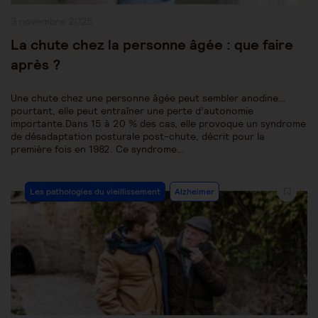
Publication
3 novembre 2025
publiée :
La chute chez la personne âgée : que faire
après ?
Une chute chez une personne âgée peut sembler anodine…
pourtant, elle peut entraîner une perte d’autonomie
importante.Dans 15 à 20 % des cas, elle provoque un syndrome
de désadaptation posturale post-chute, décrit pour la
première fois en 1982. Ce syndrome…
Post
Les pathologies du vieillissement
Alzheimer
Category: