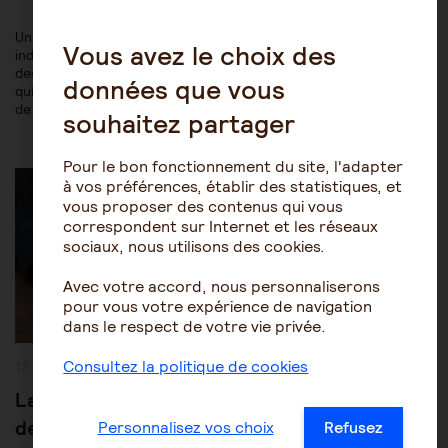
Un aidant peut-il être salarié de son proche ? Peut-il se voir
Vous avez le choix des
indemnisé pour l’aide apportée ? Le Code de l’action sociale et
des familles répond à cette préoccupation de façon complexe
données que vous
qui dépend de la nature des aides, de l’âge du proche et du lien
de parenté de l’aidant.…
souhaitez partager
Post
Pour le bon fonctionnement du site, l'adapter
Les mesures de protection juridique
Category:
à vos préférences, établir des statistiques, et
Procédures de protection juridique
vous proposer des contenus qui vous
correspondent sur Internet et les réseaux
sociaux, nous utilisons des cookies.
Avec votre accord, nous personnaliserons
pour vous votre expérience de navigation
dans le respect de votre vie privée.
Consultez la politique de cookies
Publication
13 juillet 2014
publiée :
La sauvegarde de justice, première mesure
de protection judiciaire
Personnalisez vos choix
Refusez