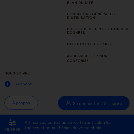
PLAN DU SITE
CONDITIONS GÉNÉRALES
D’UTILISATION
POLITIQUE DE PROTECTION DES
DONNÉES
GESTION DES COOKIES
ACCESSIBILITÉ : NON
CONFORME
NOUS SUIVRE
Facebook
À propos
Se connecter / S'inscrire
Affinez vos contenus en les filtrant selon les
Tous les thèmes
Être aidant
Être accompagné au quotidien
thèmes et sous-thèmes de votre choix
FILTRES