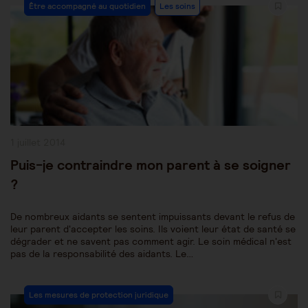
Post
Être accompagné au quotidien
Les soins
Category:
Publication
1 juillet 2014
publiée :
Puis-je contraindre mon parent à se soigner
?
De nombreux aidants se sentent impuissants devant le refus de
leur parent d'accepter les soins. Ils voient leur état de santé se
dégrader et ne savent pas comment agir. Le soin médical n'est
pas de la responsabilité des aidants. Le…
Post
Les mesures de protection juridique
Category: