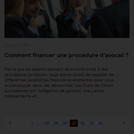
Publication
26 juin 2014
publiée :
Comment financer une procédure d’avocat ?
Parce que les aidants peuvent être confrontés à des
procédures juridiques, nous avons choisi de rappeler les
différentes possibilités financières existantes pour vous
accompagner dans ces démarches. Les États de l'Union
européenne ont l'obligation de garantir une justice
indépendante et…
1
…
28
29
30
31
32
33
34