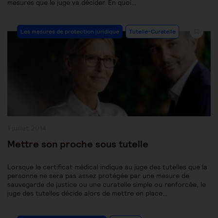
mesures que le juge va décider. En quoi…
Post
Les mesures de protection juridique
Tutelle-Curatelle
Category:
Publication
1 juillet 2014
publiée :
Mettre son proche sous tutelle
Lorsque le certificat médical indique au juge des tutelles que la
personne ne sera pas assez protégée par une mesure de
sauvegarde de justice ou une curatelle simple ou renforcée, le
juge des tutelles décide alors de mettre en place…