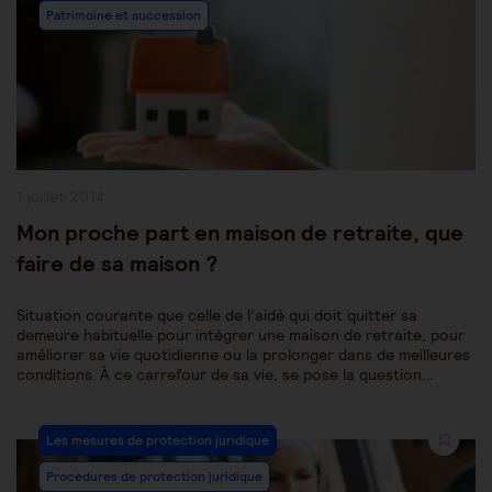
Patrimoine et succession
Publication
1 juillet 2014
publiée :
Mon proche part en maison de retraite, que
faire de sa maison ?
Situation courante que celle de l’aidé qui doit quitter sa
demeure habituelle pour intégrer une maison de retraite, pour
améliorer sa vie quotidienne ou la prolonger dans de meilleures
conditions. À ce carrefour de sa vie, se pose la question…
Post
Les mesures de protection juridique
Category:
Procédures de protection juridique