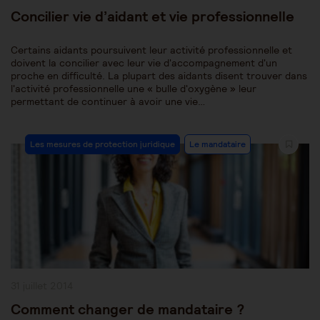
publiée :
Concilier vie d’aidant et vie professionnelle
Certains aidants poursuivent leur activité professionnelle et
doivent la concilier avec leur vie d'accompagnement d'un
proche en difficulté. La plupart des aidants disent trouver dans
l'activité professionnelle une « bulle d'oxygène » leur
permettant de continuer à avoir une vie…
Post
Les mesures de protection juridique
Le mandataire
Category:
Publication
31 juillet 2014
publiée :
Comment changer de mandataire ?