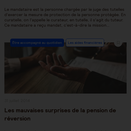
Le mandataire est la personne chargée par le juge des tutelles
d’exercer la mesure de protection de la personne protégée. En
curatelle, on l’appelle le curateur, en tutelle, il s’agit du tuteur.
Ce mandataire a reçu mandat, c'est-à-dire la mission…
Post
Être accompagné au quotidien
Les aides financières
Category:
Publication
31 juillet 2014
publiée :
Les mauvaises surprises de la pension de
réversion