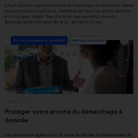
Il faut toujours garder présent à l’esprit que la personne, même
sous protection judiciaire, bénéficie de tous les droits dévolus
à un citoyen majeur. Ses droits et ses pouvoirs ne sont
diminués qu’en fonction de la loi, en vertu d’une…
Post
Être accompagné au quotidien
Maintien à domicile
Category:
Publication
1 juillet 2014
publiée :
Protéger votre proche du démarchage à
domicile
Les personnes âgées sont la proie facile des professionnels de