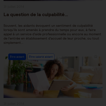
Publication
31 juillet 2014
publiée :
La question de la culpabilité…
Souvent, les aidants évoquent un sentiment de culpabilité
lorsqu'ils sont amenés à prendre du temps pour eux, à faire
appel à un service d'aide professionnelle ou encore au moment
de l'entrée en établissement d'accueil de leur proche, ou tout
simplement…
Post
Être aidant
Être salarié aidant
Category:
Publication
31 juillet 2014