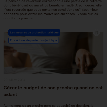
La pension de réversion correspond à une partie de la retraite
dont bénéficiait ou aurait pu bénéficier l'aidé. A son décès, elle
n’est reversée que sous certaines conditions qu’il faut mieux
connaitre pour éviter les mauvaises surprises… Zoom sur les
conditions pour un…
Post
Les mesures de protection juridique
Category:
Procédures de protection juridique
Publication
29 juillet 2014
publiée :
Gérer le budget de son proche quand on est
aidant
Au moment où un proche perd sa capacité de décision, la