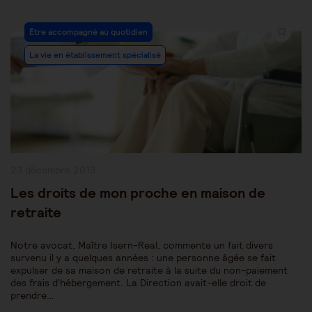
Post
Être accompagné au quotidien
Category:
La vie en établissement spécialisé
Publication
23 décembre 2013
publiée :
Les droits de mon proche en maison de
retraite
Notre avocat, Maître Isern-Real, commente un fait divers
survenu il y a quelques années : une personne âgée se fait
expulser de sa maison de retraite à la suite du non-paiement
des frais d'hébergement. La Direction avait-elle droit de
prendre…