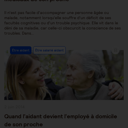
Il n’est pas facile d’accompagner une personne âgée ou
malade, notamment lorsqu’elle souffre d’un déficit de ses
facultés cognitives ou d’un trouble psychique. Elle vit dans le
déni de sa maladie, car celle-ci obscurcit la conscience de ses
troubles. Dans…
Post
Être aidant
Être salarié aidant
Category:
Publication
2 juin 2014
publiée :
Quand l’aidant devient l’employé à domicile
de son proche