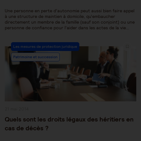
Une personne en perte d’autonomie peut aussi bien faire appel
à une structure de maintien à domicile, qu’embaucher
directement un membre de la famille (sauf son conjoint) ou une
personne de confiance pour l’aider dans les actes de la vie…
Post
Les mesures de protection juridique
Category:
Patrimoine et succession
Publication
21 mai 2014
publiée :
Quels sont les droits légaux des héritiers en
cas de décès ?