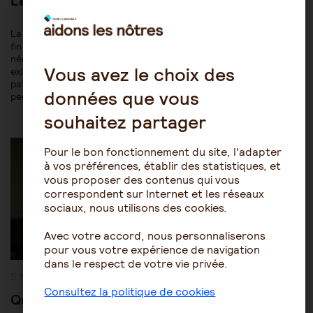
Le consentement aux soins de fin de vie
La loi du 22 avril 2005 relative aux droits des malades et à la
fin de vie, dite loi Leonetti, laisse quelques zones d’ombre qui
nécessitent d’être clarifiées. Zoom sur la réglementation
Vous avez le choix des
existante, sur les obligations du médecin, les droits du
patient et de la famille. Le respect de la volonté exprimée de la
données que vous
personne est un…
souhaitez partager
Post
Les mesures de protection juridique
Category:
Pour le bon fonctionnement du site, l'adapter
Procédures de protection juridique
à vos préférences, établir des statistiques, et
vous proposer des contenus qui vous
correspondent sur Internet et les réseaux
sociaux, nous utilisons des cookies.
Avec votre accord, nous personnaliserons
pour vous votre expérience de navigation
dans le respect de votre vie privée.
Publication
5 février 2014
publiée :
Consultez la politique de cookies
Quel contrôle pour les mesures de