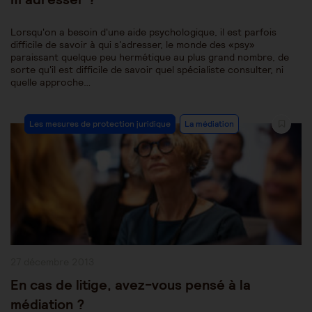
Lorsqu'on a besoin d'une aide psychologique, il est parfois
difficile de savoir à qui s'adresser, le monde des «psy»
paraissant quelque peu hermétique au plus grand nombre, de
sorte qu'il est difficile de savoir quel spécialiste consulter, ni
quelle approche…
Post
Les mesures de protection juridique
La médiation
Category:
Publication
27 décembre 2013
publiée :
En cas de litige, avez-vous pensé à la
médiation ?