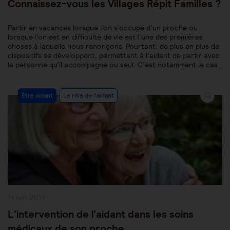
Connaissez-vous les Villages Répit Familles ?
Partir en vacances lorsque l’on s’occupe d’un proche ou
lorsque l’on est en difficulté de vie est l’une des premières
choses à laquelle nous renonçons. Pourtant, de plus en plus de
dispositifs se développent, permettant à l’aidant de partir avec
la personne qu’il accompagne ou seul. C’est notamment le cas…
Post
Être aidant
Le rôle de l'aidant
Category:
Publication
11 juin 2014
publiée :
L’intervention de l’aidant dans les soins
médicaux de son proche