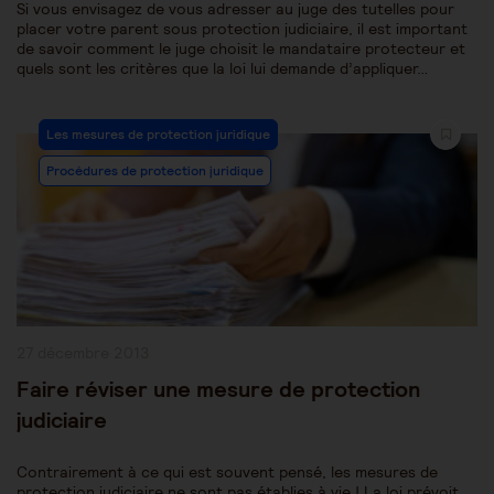
Si vous envisagez de vous adresser au juge des tutelles pour
placer votre parent sous protection judiciaire, il est important
de savoir comment le juge choisit le mandataire protecteur et
quels sont les critères que la loi lui demande d’appliquer…
Post
Les mesures de protection juridique
Category:
Procédures de protection juridique
Publication
27 décembre 2013
publiée :
Faire réviser une mesure de protection
judiciaire
Contrairement à ce qui est souvent pensé, les mesures de
protection judiciaire ne sont pas établies à vie ! La loi prévoit