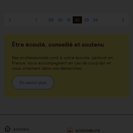
1
…
29
30
31
32
33
34
Être écouté, conseillé et soutenu
Des professionnels sont à votre écoute, partout en
France, vous accompagnent en cas de coup dur et
vous orientent dans vos démarches
En savoir plus
ACCUEIL
ACCESSIBILITÉ