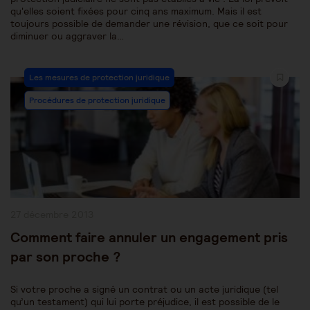
qu'elles soient fixées pour cinq ans maximum. Mais il est
toujours possible de demander une révision, que ce soit pour
diminuer ou aggraver la…
Post
Les mesures de protection juridique
Category:
Procédures de protection juridique
Publication
27 décembre 2013
publiée :
Comment faire annuler un engagement pris
par son proche ?
Si votre proche a signé un contrat ou un acte juridique (tel
qu’un testament) qui lui porte préjudice, il est possible de le