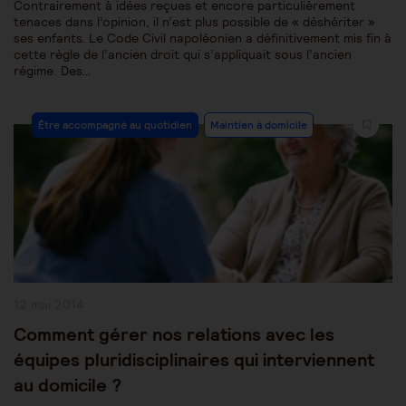
Contrairement à idées reçues et encore particulièrement
tenaces dans l’opinion, il n’est plus possible de « déshériter »
ses enfants. Le Code Civil napoléonien a définitivement mis fin à
cette règle de l’ancien droit qui s’appliquait sous l’ancien
régime. Des…
Post
Être accompagné au quotidien
Maintien à domicile
Category:
Publication
12 mai 2014
publiée :
Comment gérer nos relations avec les
équipes pluridisciplinaires qui interviennent
au domicile ?