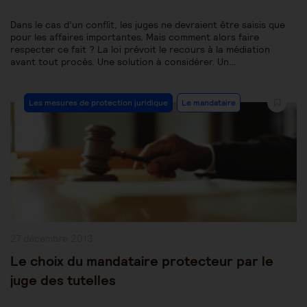
Dans le cas d’un conflit, les juges ne devraient être saisis que
pour les affaires importantes. Mais comment alors faire
respecter ce fait ? La loi prévoit le recours à la médiation
avant tout procès. Une solution à considérer. Un…
Post
Les mesures de protection juridique
Le mandataire
Category:
Publication
27 décembre 2013
publiée :
Le choix du mandataire protecteur par le
juge des tutelles