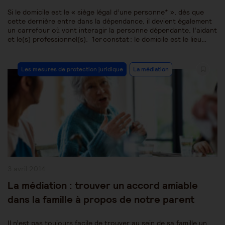
Si le domicile est le « siège légal d’une personne* », dès que
cette dernière entre dans la dépendance, il devient également
un carrefour où vont interagir la personne dépendante, l’aidant
et le(s) professionnel(s). 1er constat : le domicile est le lieu…
Post
Les mesures de protection juridique
La médiation
Category:
Publication
3 avril 2014
publiée :
La médiation : trouver un accord amiable
dans la famille à propos de notre parent
Il n’est pas toujours facile de trouver au sein de sa famille un