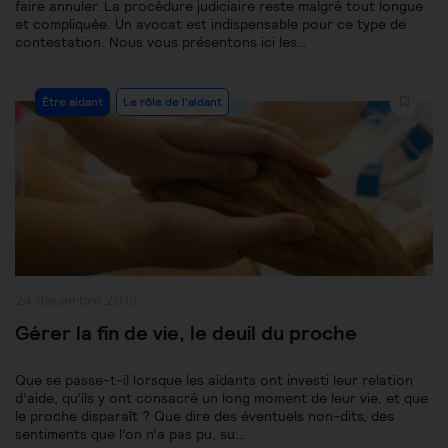
faire annuler. La procédure judiciaire reste malgré tout longue
et compliquée. Un avocat est indispensable pour ce type de
contestation. Nous vous présentons ici les…
Post
Être aidant
Le rôle de l'aidant
Category:
Publication
24 décembre 2013
publiée :
Gérer la fin de vie, le deuil du proche
Que se passe-t-il lorsque les aidants ont investi leur relation
d’aide, qu’ils y ont consacré un long moment de leur vie, et que
le proche disparaît ? Que dire des éventuels non-dits, des
sentiments que l’on n’a pas pu, su…