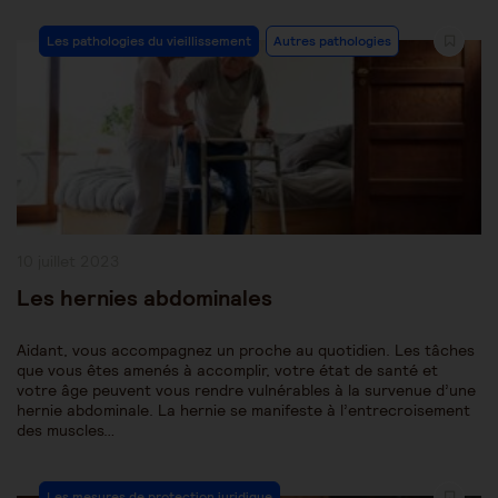
Post
Les pathologies du vieillissement
Autres pathologies
Category:
Publication
10 juillet 2023
publiée :
Les hernies abdominales
Aidant, vous accompagnez un proche au quotidien. Les tâches
que vous êtes amenés à accomplir, votre état de santé et
votre âge peuvent vous rendre vulnérables à la survenue d’une
hernie abdominale. La hernie se manifeste à l’entrecroisement
des muscles…
Post
Les mesures de protection juridique