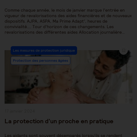
Comme chaque année, le mois de janvier marque l’entrée en
vigueur de revalorisations des aides financières et de nouveaux
dispositifs. AJPA, ASPA, Ma Prime Adapt’, heures de
convivialité…. Tour d’horizon de ces changements. Les
revalorisations des différentes aides Allocation journalière…
Post
Les mesures de protection juridique
Category:
Protection des personnes âgées
Publication
17 janvier 2024
publiée :
La protection d’un proche en pratique
Les aidants sont souvent désemparés lorsqu’ils se rendent