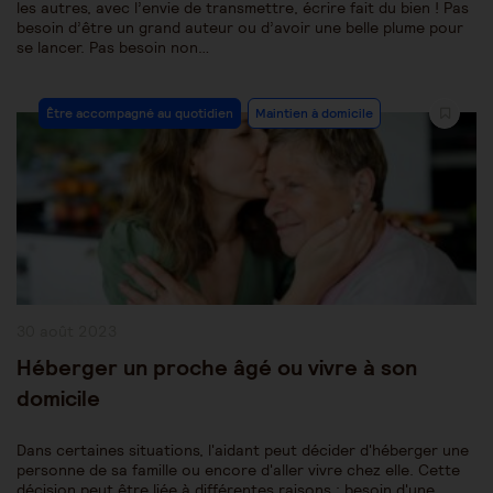
les autres, avec l’envie de transmettre, écrire fait du bien ! Pas
besoin d’être un grand auteur ou d’avoir une belle plume pour
se lancer. Pas besoin non…
Post
Être accompagné au quotidien
Maintien à domicile
Category:
Publication
30 août 2023
publiée :
Héberger un proche âgé ou vivre à son
domicile
Dans certaines situations, l'aidant peut décider d'héberger une
personne de sa famille ou encore d'aller vivre chez elle. Cette
décision peut être liée à différentes raisons : besoin d'une