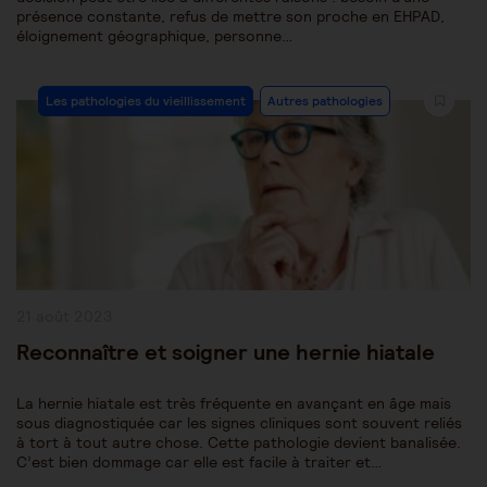
présence constante, refus de mettre son proche en EHPAD,
éloignement géographique, personne…
Post
Les pathologies du vieillissement
Autres pathologies
Category:
Publication
21 août 2023
publiée :
Reconnaître et soigner une hernie hiatale
La hernie hiatale est très fréquente en avançant en âge mais
sous diagnostiquée car les signes cliniques sont souvent reliés
à tort à tout autre chose. Cette pathologie devient banalisée.
C’est bien dommage car elle est facile à traiter et…