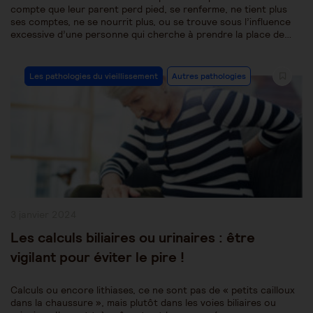
compte que leur parent perd pied, se renferme, ne tient plus
ses comptes, ne se nourrit plus, ou se trouve sous l’influence
excessive d’une personne qui cherche à prendre la place de…
Post
Les pathologies du vieillissement
Autres pathologies
Category:
Publication
3 janvier 2024
publiée :
Les calculs biliaires ou urinaires : être
vigilant pour éviter le pire !
Calculs ou encore lithiases, ce ne sont pas de « petits cailloux
dans la chaussure », mais plutôt dans les voies biliaires ou