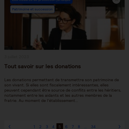
Category:
Patrimoine et succession
Publication
3 juillet 2023
publiée :
Tout savoir sur les donations
Les donations permettent de transmettre son patrimoine de
son vivant. Si elles sont fiscalement intéressantes, elles
peuvent cependant être source de conflits entre les héritiers,
notamment entre les aidants et les autres membres de la
fratrie. Au moment de l’établissement…
1
2
3
4
5
6
7
8
…
34