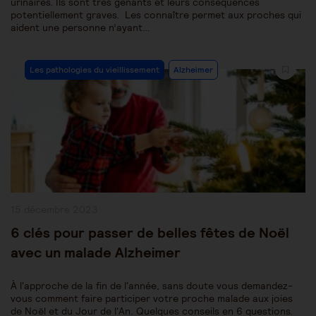
urinaires. Ils sont très gênants et leurs conséquences
potentiellement graves. Les connaître permet aux proches qui
aident une personne n’ayant…
Post
Les pathologies du vieillissement
Alzheimer
Category:
Publication
15 décembre 2023
publiée :
6 clés pour passer de belles fêtes de Noël
avec un malade Alzheimer
À l'approche de la fin de l'année, sans doute vous demandez-
vous comment faire participer votre proche malade aux joies
de Noël et du Jour de l'An. Quelques conseils en 6 questions.