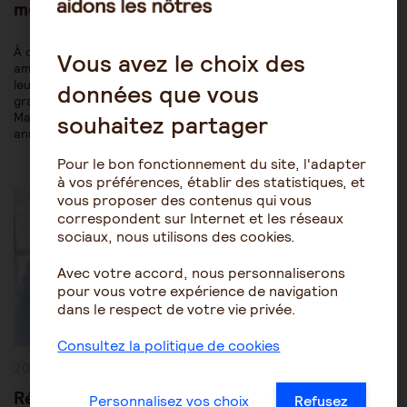
médicaments efficaces contre Alzheimer ?
À deux reprises en un an, des anticorps monoclonaux anti-
Vous avez le choix des
amyloïdes ont relancé les espoirs thérapeutiques en prouvant
leur efficacité contre Alzheimer, à l'issue d'essais cliniques de
données que vous
grande ampleur : le lecanemab et le donanemab. Une première !
Maintenant que ces résultats encourageants ont été
souhaitez partager
annoncés, quelles sont les prochaines étapes ?…
Pour le bon fonctionnement du site, l'adapter
à vos préférences, établir des statistiques, et
Post
Être aidant
Le rôle de l'aidant
Category:
vous proposer des contenus qui vous
correspondent sur Internet et les réseaux
sociaux, nous utilisons des cookies.
Avec votre accord, nous personnaliserons
pour vous votre expérience de navigation
dans le respect de votre vie privée.
Consultez la politique de cookies
Publication
20 novembre 2023
publiée :
Répercussions émotionnelles du rôle de
Personnalisez vos choix
Refusez