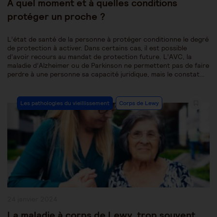
À quel moment et à quelles conditions
protéger un proche ?
L’état de santé de la personne à protéger conditionne le degré
de protection à activer. Dans certains cas, il est possible
d’avoir recours au mandat de protection future. L’AVC, la
maladie d’Alzheimer ou de Parkinson ne permettent pas de faire
perdre à une personne sa capacité juridique, mais le constat…
Post
Les pathologies du vieillissement
Corps de Lewy
Category:
Publication
24 janvier 2024
publiée :
La maladie à corps de Lewy, trop souvent