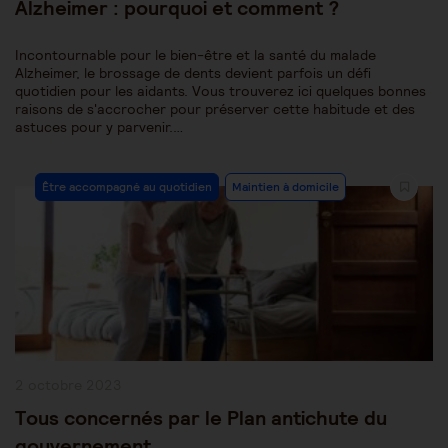
Alzheimer : pourquoi et comment ?
Incontournable pour le bien-être et la santé du malade
Alzheimer, le brossage de dents devient parfois un défi
quotidien pour les aidants. Vous trouverez ici quelques bonnes
raisons de s'accrocher pour préserver cette habitude et des
astuces pour y parvenir.…
Post
Être accompagné au quotidien
Maintien à domicile
Category:
Publication
2 octobre 2023
publiée :
Tous concernés par le Plan antichute du
gouvernement