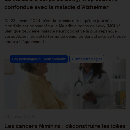
confondue avec la maladie d’Alzheimer
Ce 28 janvier 2024, c'est la première fois qu'une journée
mondiale est consacrée à la Maladie à corps de Lewy (MCL) !
Bien que deuxième maladie neurocognitive la plus répandue
après Alzheimer, cette forme de démence déroutante se trouve
encore fréquemment…
Post
Les pathologies du vieillissement
Autres pathologies
Category:
Publication
24 janvier 2024
publiée :
Les cancers féminins : déconstruire les idées