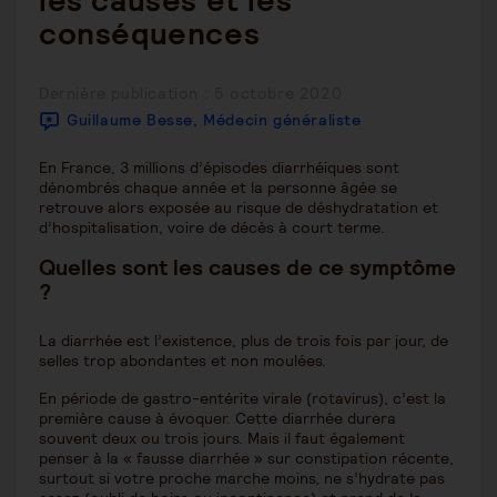
les causes et les
conséquences
Publication
Dernière publication : 5 octobre 2020
publiée :
Guillaume Besse, Médecin généraliste
En France, 3 millions d’épisodes diarrhéiques sont
dénombrés chaque année et la personne âgée se
retrouve alors exposée au risque de déshydratation et
d’hospitalisation, voire de décès à court terme.
Quelles sont les causes de ce symptôme
?
La diarrhée est l’existence, plus de trois fois par jour, de
selles trop abondantes et non moulées.
En période de gastro-entérite virale (rotavirus), c’est la
première cause à évoquer. Cette diarrhée durera
souvent deux ou trois jours. Mais il faut également
penser à la « fausse diarrhée » sur constipation récente,
surtout si votre proche marche moins, ne s’hydrate pas