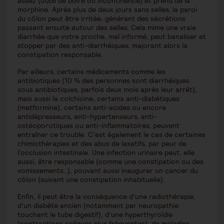
assez (oubli de boire ou incontinence) et prend de la
morphine. Après plus de deux jours sans selles, la paroi
du côlon peut être irritée, générant des sécrétions
passant ensuite autour des selles. Cela mime une vraie
diarrhée que votre proche, mal informé, peut banaliser et
stopper par des anti-diarrhéiques, majorant alors la
constipation responsable.
Par ailleurs, certains médicaments comme les
antibiotiques (10 % des personnes sont diarrhéiques
sous antibiotiques, parfois deux mois après leur arrêt),
mais aussi la colchicine, certains anti-diabétiques
(metformine), certains anti-acides ou encore
antidépresseurs, anti-hypertenseurs, anti-
ostéoporotiques ou anti-inflammatoires, peuvent
entraîner ce trouble. C’est également le cas de certaines
chimiothérapies et des abus de laxatifs, par peur de
l’occlusion intestinale. Une infection urinaire peut, elle
aussi, être responsable (comme une constipation ou des
vomissements…), pouvant aussi inaugurer un cancer du
côlon (suivant une constipation inhabituelle).
Enfin, il peut être la conséquence d’une radiothérapie,
d’un diabète ancien (notamment par neuropathie
touchant le tube digestif), d’une hyperthyroïdie
(contractions coliques plus fréquentes), de maladies