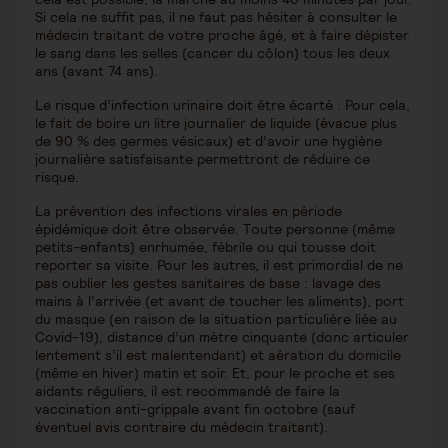
Si cela ne suffit pas, il ne faut pas hésiter à consulter le
médecin traitant de votre proche âgé, et à faire dépister
le sang dans les selles (cancer du côlon) tous les deux
ans (avant 74 ans).
Le risque d’infection urinaire doit être écarté . Pour cela,
le fait de boire un litre journalier de liquide (évacue plus
de 90 % des germes vésicaux) et d’avoir une hygiène
journalière satisfaisante permettront de réduire ce
risque.
La prévention des infections virales en période
épidémique doit être observée. Toute personne (même
petits-enfants) enrhumée, fébrile ou qui tousse doit
reporter sa visite. Pour les autres, il est primordial de ne
pas oublier les gestes sanitaires de base : lavage des
mains à l’arrivée (et avant de toucher les aliments), port
du masque (en raison de la situation particulière liée au
Covid-19), distance d’un mètre cinquante (donc articuler
lentement s’il est malentendant) et aération du domicile
(même en hiver) matin et soir. Et, pour le proche et ses
aidants réguliers, il est recommandé de faire la
vaccination anti-grippale avant fin octobre (sauf
éventuel avis contraire du médecin traitant).