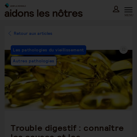
Skip
to
content
MENU
Retour aux articles
Post
Les pathologies du vieillissement
Category:
Autres pathologies
Trouble digestif : connaître