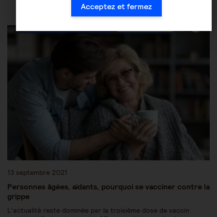
Acceptez et fermez
Les pathologies du vieillissement
Autres pathologies
13 septembre 2021
Personnes âgées, aidants, pourquoi se vacciner contre la
grippe
L’actualité reste dominée par la troisième dose de vaccin