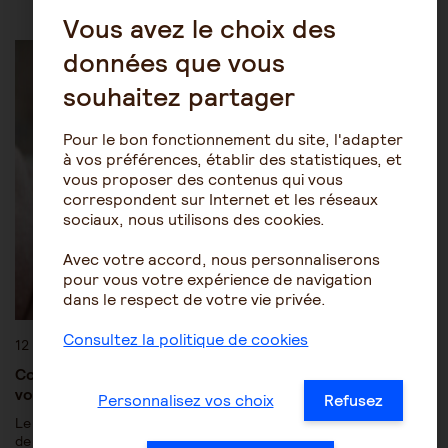
Vous avez le choix des
Les pathologies du vieillissement
Autres pathologies
données que vous
souhaitez partager
Pour le bon fonctionnement du site, l'adapter
à vos préférences, établir des statistiques, et
vous proposer des contenus qui vous
correspondent sur Internet et les réseaux
sociaux, nous utilisons des cookies.
Avec votre accord, nous personnaliserons
pour vous votre expérience de navigation
dans le respect de votre vie privée.
Consultez la politique de cookies
12 octobre 2020
Comment mieux détecter et définir les tremblements de
votre proche âgé ?
Personnalisez vos choix
Refusez
Le tremblement est un mouvement involontaire d’une partie ou
de tout le corps. Celui-ci peut aussi toucher la voix. Ce…