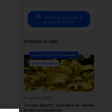
autre
autre
autre
fenêtre
fenêtre
fenêtre
Créer une discussion à
propos de l'article
Articles en lien
Les pathologies du vieillissement
Autres pathologies
5 octobre 2020
Trouble digestif : connaître les causes
et les conséquences