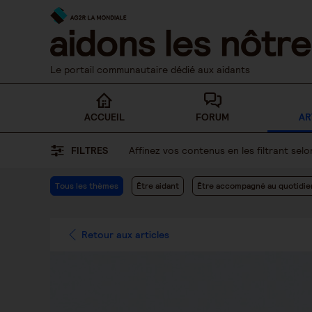
Skip
to
content
Le portail communautaire dédié aux aidants
ACCUEIL
FORUM
AR
FILTRES
Affinez vos contenus en les filtrant se
Tous les thèmes
Être aidant
Être accompagné au quotidie
Retour aux articles