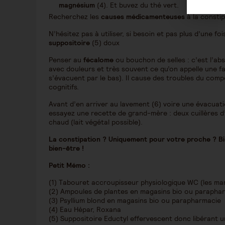
magnésium
(4). Et buvez du thé vert.
Recherchez les
causes médicamenteuses
à la constip
N’hésitez pas à utiliser, si besoin et pas plus d’une f
suppositoire
(5) doux
Penser au
fécalome
ou bouchon de selles : c’est l’a
avec douleurs et très souvent ce qu’on appelle une fa
s’évacuent par le bas). Il cause des troubles du com
cognitifs.
Avant d’en arriver au lavement (6) voire une évacuati
essayez une recette de grand-mère : deux cuillères d’hu
chaud (lait végétal possible).
La constipation ? Uniquement pour votre proche ? Bi
bien-être !
Petit Mémo :
(1) Tabouret accroupisseur physiologique WC (les ma
(2) Ampoules de plantes en magasins bio ou parapha
(3) Psyllium blond en magasins bio ou parapharmacie
(4) Eau Hépar, Roxana
(5) Suppositoire Eductyl effervescent donc libérant un g