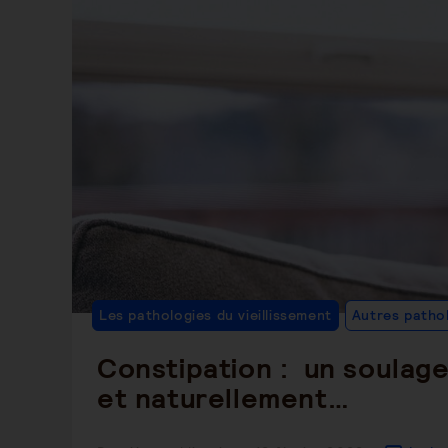
Les pathologies du vieillissement
Autres patho
Constipation : un soulag
et naturellement…