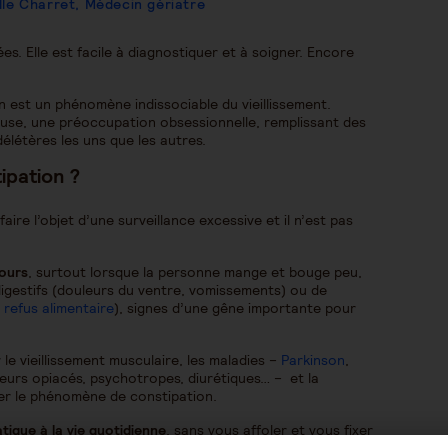
lle Charret, Médecin gériatre
s. Elle est facile à diagnostiquer et à soigner. Encore
n est un phénomène indissociable du vieillissement.
euse, une préoccupation obsessionnelle, remplissant des
élétères les uns que les autres.
ipation ?
aire l’objet d’une surveillance excessive et il n’est pas
jours
, surtout lorsque la personne mange et bouge peu,
 digestifs (douleurs du ventre, vomissements) ou de
,
refus alimentaire
), signes d’une gêne importante pour
 le vieillissement musculaire, les maladies –
Parkinson
,
eurs opiacés, psychotropes, diurétiques… – et la
r le phénomène de constipation.
tique à la vie quotidienne
, sans vous affoler et vous fixer