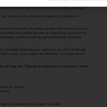
ation et ajustez les traitements avec l’aide du médecin.
ois par semaine, en position allongée et protégée un
bsence d’évacuation de selles pendant de nombreux jours
usse diarrhée (selles liquides au-dessus du bouchon qui
portement, surtout chez les personnes avec troubles
on manuelle effectuée par quelqu’un qui en a l’habitude,
ile d’olive, une cuillère de miel dans une tasse de lait
en sûr que non ! Pensez-y aussi pour vous et pour votre
rques se valent)
rmacie
az qui stimule l’envie d’aller à la selle.