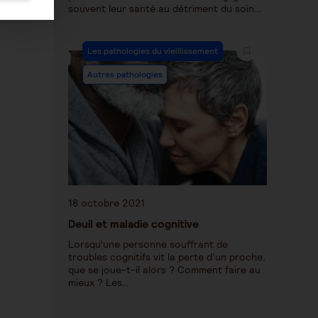
souvent leur santé au détriment du soin…
Les pathologies du vieillissement
Autres pathologies
18 octobre 2021
Deuil et maladie cognitive
Lorsqu’une personne souffrant de
troubles cognitifs vit la perte d’un proche,
que se joue-t-il alors ? Comment faire au
mieux ? Les…