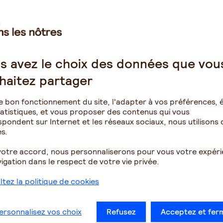
onstipation ?
er à la selle est la position accroupie. Investissez dans
tes et sur lequel on pose ses pieds. Avec les pieds
e à évacuer les selles.
s avez le choix des données que vou
aide externe
au manque de motricité, comme par exemple
haitez partager
iguilles d’une montre autour du nombril.
 ou mouvements des jambes et des pieds même assis sur
e bon fonctionnement du site, l'adapter à vos préférences, é
atistiques, et vous proposer des contenus qui vous
pondent sur Internet et les réseaux sociaux, nous utilisons 
plantes (2) en cure de quinze jours ou trois fois par
s.
 jaune.
votre accord, nous personnaliserons pour vous votre expér
n :
igation dans le respect de votre vie privée.
). Pourquoi ne pas introduire régulièrement la compote de
tez la politique de cookies
(sauf le riz blanc) sont recommandées. Pourquoi ne pas
s danger : au début tous les jours puis à adapter au
ersonnalisez vos choix
Refusez
Acceptez et fer
s, yaourts, crèmes etc. Choisissez une
eau riche en