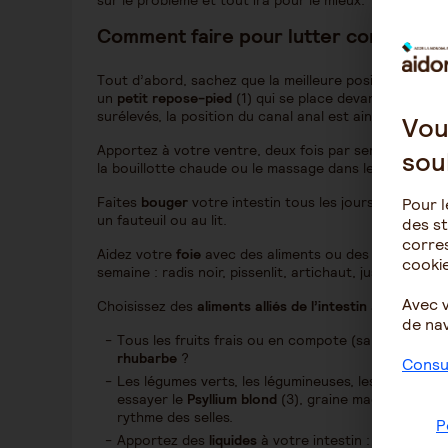
sur le problème et tout ira pour le mieux.
Comment faire pour lutter contre la c
Tout d’abord, sachez que la meilleure position pour all
un
petit repose-pied
(1) qui se place devant les toilet
surélevés, la position du canal anal est ainsi favorabl
Vou
Apportez à votre ventre, deux fois par semaine, une
sou
la bouillotte chaude ou le massage dans le sens des a
Faites
bouger
votre intestin tous les jours : marche
Pour l
un fauteuil ou au lit.
des st
corres
Aidez votre
foie
avec des aliments ou des ampoules de 
cookie
semaine : radis noir, pissenlit, artichaut, jus de citron
Avec 
Choisissez des
aliments alliés de l’intestin
au quotidie
de nav
Tous les fruits frais ou en compote (sauf le coing
rhubarbe
?
Consul
Les légumes verts, les légumineuses, les céréales 
essayer le
Psyllium blond
(3), graine magique et san
rythme des selles.
P
Apportez des
liquides
à votre intestin : jus, soupe