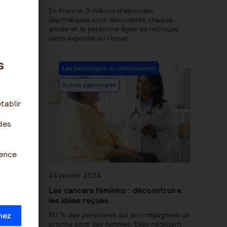
En France, 3 millions d’épisodes
diarrhéiques sont dénombrés chaque
année et la personne âgée se retrouve
alors exposée au risque…
s
Les pathologies du vieillissement
Autres pathologies
tablir
des
ience
24 janvier 2024
Les cancers féminins : déconstruire
les idées reçues
mez
60 % des personnes qui accompagnent un
proche sont des femmes. Elles négligent