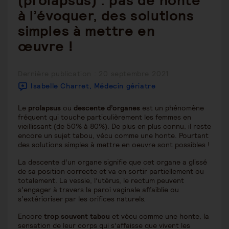
(prolapsus) : pas de honte
à l’évoquer, des solutions
simples à mettre en
œuvre !
Publication
Dernière publication : 20 septembre 2021
publiée :
Isabelle Charret, Médecin gériatre
Le
prolapsus
ou
descente d’organes
est un phénomène
fréquent qui touche particulièrement les femmes en
vieillissant (de 50% à 80%). De plus en plus connu, il reste
encore un sujet tabou, vécu comme une honte. Pourtant
des solutions simples à mettre en oeuvre sont possibles !
La descente d’un organe signifie que cet organe a glissé
de sa position correcte et va en sortir partiellement ou
totalement. La vessie, l’utérus, le rectum peuvent
s’engager à travers la paroi vaginale affaiblie ou
s’extérioriser par les orifices naturels.
Encore
trop souvent tabou
et vécu comme une honte, la
sensation de leur corps qui s’affaisse que vivent les