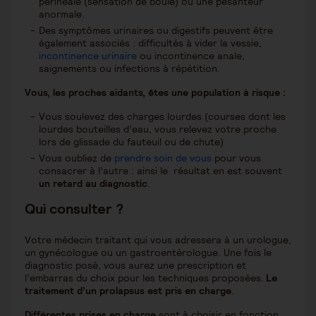
périnéale (sensation de boule) ou une pesanteur
anormale.
Des symptômes urinaires ou digestifs peuvent être
également associés : difficultés à vider la vessie,
incontinence urinaire
ou incontinence anale,
saignements ou infections à répétition.
Vous, les proches aidants, êtes une population à risque :
Vous soulevez des charges lourdes (courses dont les
lourdes bouteilles d’eau, vous relevez votre proche
lors de glissade du fauteuil ou de chute)
Vous oubliez de
prendre soin de vous
pour vous
consacrer à l’autre : ainsi le résultat en est souvent
un retard au diagnostic
.
Qui consulter ?
Votre médecin traitant qui vous adressera à un urologue,
un gynécologue ou un gastroentérologue. Une fois le
diagnostic posé, vous aurez une prescription et
l’embarras du choix pour les techniques proposées.
Le
traitement d’un prolapsus est pris en charge
.
Différentes prises en charge
sont à choisir en fonction