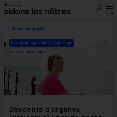
Skip
to
content
MENU
Retour aux articles
Post
Les pathologies du vieillissement
Category:
Autres pathologies
Descente d’organes