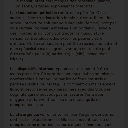
le transit intestinal ; mangez des protéines (viande,
poissons, laitages, suppléments prescrits)
La
rééducation périnéale
renforce le périnée. C’est
surtout l’électro stimulation locale qui est utilisée. Une
sonde, introduite soit par voie vaginale (femme), soit par
voie rectale (homme) est reliée à un boitier qui envoie
des impulsions qui vont contracter la musculature
déficiente. Des électrodes externes peuvent être
utilisées. Cette rééducation peut être réalisée au cabinet
d’un spécialiste mais le gros avantage est qu’elle peut
être réalisée par le(a) patient(e) lui(elle)-même chez
lui(elle).
Les
dispositifs internes
type pessaire tendent à être
moins prescrits. Ce sont des anneaux, cubes souples et
confortables à introduire par les orifices naturels du
périnée (vaginal ou rectal). Ils comblent ou maintiennent.
Ils sont déconseillés aux personnes avec des troubles
cognitifs qui ne peuvent pas en assurer l’entretien
d’hygiène et le vivent comme une chose qu’ils ne
comprennent pas.
La
chirurgie
qui va remonter et fixer l’organe concerné,
doit rester exceptionnelle. Elle est souvent source de
complications infectieuses, cardiaques, hémorragiques,