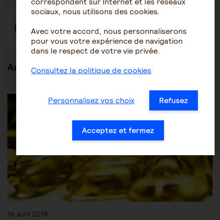
correspondent sur Internet et les réseaux
fenêtre
fenêtre
fenêtre
sociaux, nous utilisons des cookies.
Créer une discussion à propos de l'article
Avec votre accord, nous personnaliserons
pour vous votre expérience de navigation
dans le respect de votre vie privée.
Articles en lien
Consultez la politique de cookies
Les pathologies du vieillissement
Autres pathologies
Personnalisez vos choix
Refusez
Acceptez et fermez
16 avril 2018