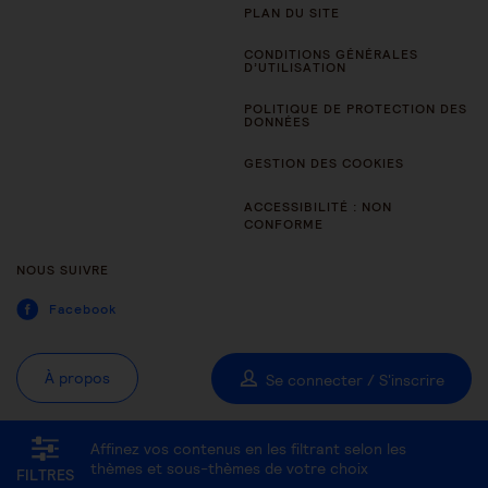
PLAN DU SITE
CONDITIONS GÉNÉRALES
D’UTILISATION
POLITIQUE DE PROTECTION DES
DONNÉES
GESTION DES COOKIES
ACCESSIBILITÉ : NON
CONFORME
NOUS SUIVRE
Facebook
À propos
Se connecter / S'inscrire
Affinez vos contenus en les filtrant selon les
Tous les thèmes
Être aidant
Être accompagné au quotidien
thèmes et sous-thèmes de votre choix
FILTRES