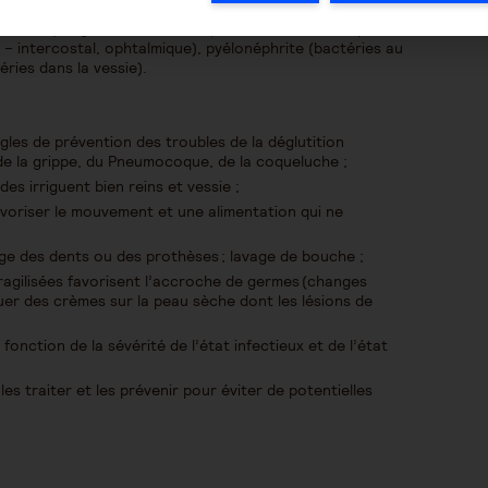
mocoque, Haemophilus), Erysipèle cutané (Streptocoque
iliaires), Sigmoïdite infectée (bactéries du colon qui se
 – intercostal, ophtalmique), pyélonéphrite (bactéries au
éries dans la vessie).
ègles de prévention des troubles de la déglutition
de la grippe, du Pneumocoque, de la coqueluche ;
ides irriguent bien reins et vessie ;
 favoriser le mouvement et une alimentation qui ne
age des dents ou des prothèses ; lavage de bouche ;
agilisées favorisent l’accroche de germes (changes
quer des crèmes sur la peau sèche dont les lésions de
fonction de la sévérité de l’état infectieux et de l’état
 les traiter et les prévenir pour éviter de potentielles