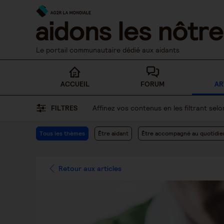
Skip
to
content
Le portail communautaire dédié aux aidants
ACCUEIL
FORUM
AR
FILTRES
Affinez vos contenus en les filtrant se
Tous les thèmes
Être aidant
Être accompagné au quotidie
Retour aux articles