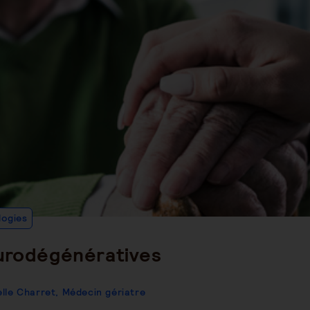
Post
logies
Category:
eurodégénératives
elle Charret, Médecin gériatre