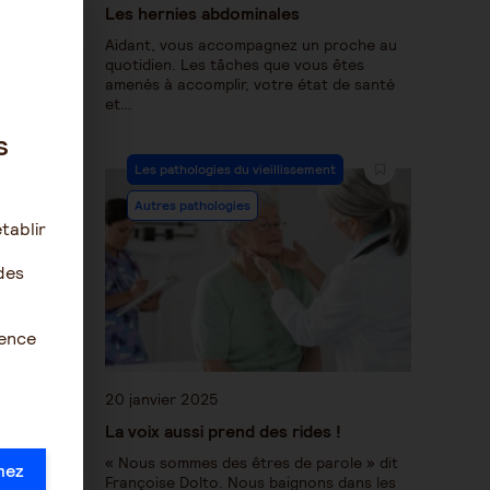
Les hernies abdominales
Aidant, vous accompagnez un proche au
quotidien. Les tâches que vous êtes
amenés à accomplir, votre état de santé
et…
s
Les pathologies du vieillissement
Autres pathologies
tablir
des
ience
20 janvier 2025
La voix aussi prend des rides !
« Nous sommes des êtres de parole » dit
mez
Françoise Dolto. Nous baignons dans les