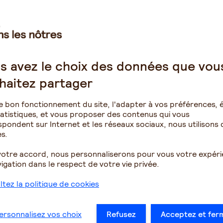
o-respiratoires chroniques, avec des troubles
 qui diminuent l’immunité (anticancéreux, immunothérapie
ésentent un risque infectieux élevé. Des maladies comme
e augmenter au sein de la population âgée.
s avez le choix des données que vou
u comportement inhabituel est un état infectieux. Une
haitez partager
orrectement décrire ce qu’elle ressent. Elle va donc
tation
, état insatiable, déambulation, opposition,
e bon fonctionnement du site, l'adapter à vos préférences, é
atistiques, et vous proposer des contenus qui vous
ves empêche de prendre soin de soi correctement.
pondent sur Internet et les réseaux sociaux, nous utilisons 
ns puis d’infections cutanées. L’oubli de se nourrir ou de
s.
i de se vêtir de façon adaptée favorise certaines
votre accord, nous personnaliserons pour vous votre expér
igation dans le respect de votre vie privée.
la maladie de Parkinson évoluée ou encore la maladie à
t de nombreux états neurodégénératifs. Les infections
tez la politique de cookies
liquides dans les bronches sont extrêmement sévères et
ersonnalisez vos choix
Refusez
Acceptez et fer