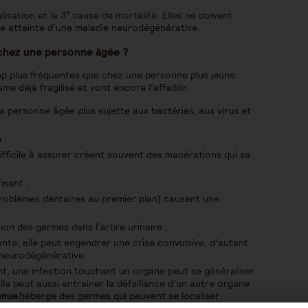
e
lisation et la 3
cause de mortalité. Elles ne doivent
ne atteinte d’une maladie neurodégénérative.
 chez une personne âgée ?
p plus fréquentes que chez une personne plus jeune.
me déjà fragilisé et vont encore l’affaiblir.
la personne âgée plus sujette aux bactéries, aux virus et
n ;
difficile à assurer créent souvent des macérations qui se
risant ;
(problèmes dentaires au premier plan) causent une
ion des germes dans l’arbre urinaire ;
ente, elle peut engendrer une crise convulsive, d’autant
n neurodégénérative.
t, une infection touchant un organe peut se généraliser
le peut aussi entrainer la défaillance d’un autre organe
enue
héberge des germes qui peuvent se localiser