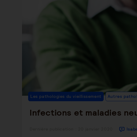
Les pathologies du vieillissement
Autres patho
Infections et maladies n
Publication
Dernière publication : 20 janvier 2020
Isab
publiée :