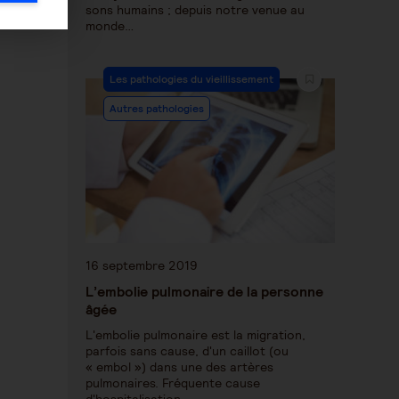
sons humains ; depuis notre venue au
monde…
Les pathologies du vieillissement
Autres pathologies
16 septembre 2019
L’embolie pulmonaire de la personne
âgée
L'embolie pulmonaire est la migration,
parfois sans cause, d'un caillot (ou
« embol ») dans une des artères
pulmonaires. Fréquente cause