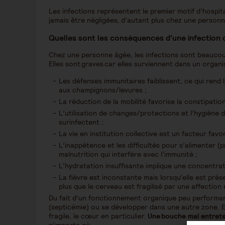
Les infections représentent le premier motif d’hospita
jamais être négligées, d’autant plus chez une person
Quelles sont les conséquences d’une infection
Chez une personne âgée, les infections sont beaucou
Elles sont graves car elles surviennent dans un organis
Les défenses immunitaires faiblissent, ce qui rend 
aux champignons/levures ;
La réduction de la mobilité favorise la constipatio
L’utilisation de changes/protections et l’hygiène 
surinfectent ;
La vie en institution collective est un facteur favo
deutschland,mannheim,lifestyle,senior,pflege
L’inappétence et les difficultés pour s’alimenter 
malnutrition qui interfère avec l’immunité ;
L’hydratation insuffisante implique une concentrat
La fièvre est inconstante mais lorsqu’elle est prés
plus que le cerveau est fragilisé par une affectio
Du fait d’un fonctionnement organique peu performan
(septicémie) ou se développer dans une autre zone. El
fragile, le cœur en particulier.
Une bouche mal entret