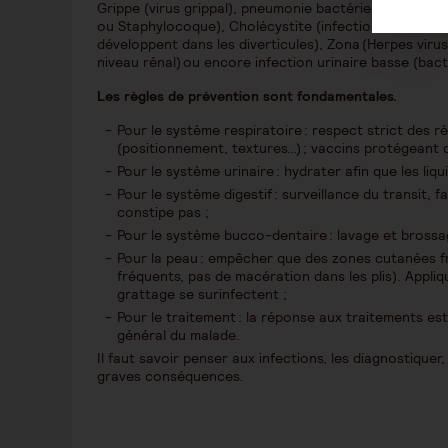
Grippe (virus grippal), pneumonie bactérienne (Pneu
ou Staphylocoque), Cholécystite (infection des voies b
développent dans les diverticules), Zona (Herpes virus
niveau rénal) ou encore infection urinaire basse (bact
Les règles de prévention sont fondamentales.
Pour le système respiratoire : respect strict des r
(positionnement, textures…) ; vaccins protégeant 
Pour le système urinaire : hydrater afin que les liqu
Pour le système digestif : surveillance du transit,
constipe pas ;
Pour le système bucco-dentaire : lavage et bross
Pour la peau : empêcher que des zones cutanées fr
fréquents, pas de macération dans les plis). Appli
grattage se surinfectent ;
Pour le traitement : la réponse aux traitements est 
général du malade.
Il faut savoir penser aux infections, les diagnostiquer,
graves conséquences.