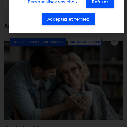
Personnalisez vos choix
Refusez
Créer une discussion à propos de l'article
Acceptez et fermez
Articles en lien
Les pathologies du vieillissement
Autres pathologies