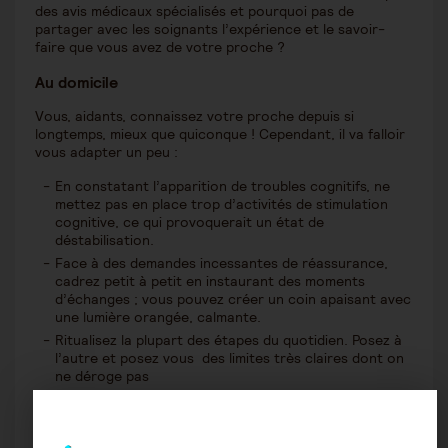
des avis médicaux spécialisés et pourquoi pas de
partager avec les soignants l’expérience et le savoir-
faire que vous avez de votre proche ?
Au domicile
Vous, aidants, connaissez votre proche depuis si
longtemps, mieux que quiconque ! Cependant, il va falloir
vous adapter un peu :
En constatant l’apparition de troubles cognitifs, ne
mettez pas en place trop d’activités de stimulation
cognitive, ce qui provoquerait un état de
déstabilisation.
Face à des demandes incessantes de réassurance,
cadrez petit à petit en instaurant des moments
d’échanges ; vous pouvez créer un coin apaisant avec
une lumière orangée, calmante.
Ritualisez la plupart des étapes du quotidien. Posez à
l’autre et posez vous des limites très claires dont on
ne déroge pas
N’engagez pas de rangement excessif lors
d’accumulations : laissez toujours un coin de « bazar
propre ».