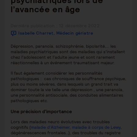
psychiatriques lors de
l’avancée en âge
Publication
Dernière publication : 12 décembre 2022
publiée :
Isabelle Charret, Médecin gériatre
Dépression, paranoïa, schizophrénie, bipolarité,… les
maladies psychiatriques sont des maladies qui s’installent
chez l’adolescent et l’adulte jeune et sont rarement
réactionnelles à un événement traumatisant majeur.
Il faut également considérer les personnalités
pathologiques : cas chroniques de souffrance psychique,
plus ou moins sévères, dans lesquels un grand trait va
dominer toute la vie telle une dépression , une paranoïa,
une personnalité antisociale, des conduites alimentaires
pathologiques etc.
Une précision d’importance
Lors des maladies neuro évolutives avec troubles
cognitifs (
maladie d’Alzheimer
,
maladie à corps de Lewy
,
dégénérescences frontales…), des troubles du registre