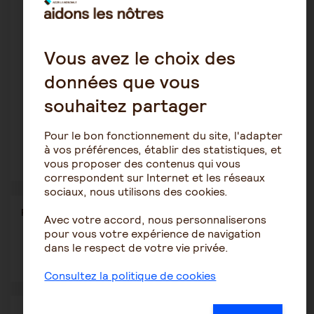
Et vous dans tout ça ?
La douleur d’une maladie psychique de toute une vie est
Vous avez le choix des
toujours partagée par l’entourage.
données que vous
Le vieillissement et la fragilité qui surviennent touchent
tous les acteurs de cette aventure. Il est donc plus que
souhaitez partager
jamais indispensable de ne pas s’isoler et de se faire aider
par des centres spécialisés, des forums, des associations,
des réseaux, des lieux où existe une vraie solidarité pour
Pour le bon fonctionnement du site, l'adapter
les aidants.
N’hésitez pas à les contacter !
à vos préférences, établir des statistiques, et
vous proposer des contenus qui vous
correspondent sur Internet et les réseaux
sociaux, nous utilisons des cookies.
Partager
Partager l'article
Avec votre accord, nous personnaliserons
ce
pour vous votre expérience de navigation
contenu
dans le respect de votre vie privée.
Ouvrir
Ouvrir
Ouvrir
dans
dans
dans
une
une
une
Consultez la politique de cookies
autre
autre
autre
fenêtre
fenêtre
fenêtre