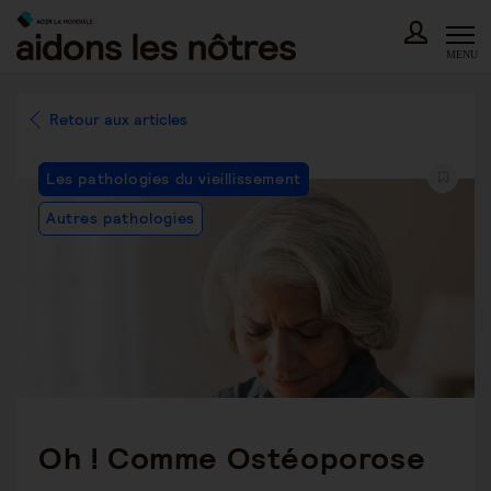
Skip
to
content
MENU
Retour aux articles
Post
Les pathologies du vieillissement
Category:
Autres pathologies
Oh ! Comme Ostéoporose