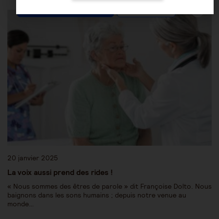
Les pathologies du vieillissement
Autres pathologies
20 janvier 2025
La voix aussi prend des rides !
« Nous sommes des êtres de parole » dit Françoise Dolto. Nous
baignons dans les sons humains ; depuis notre venue au
monde…