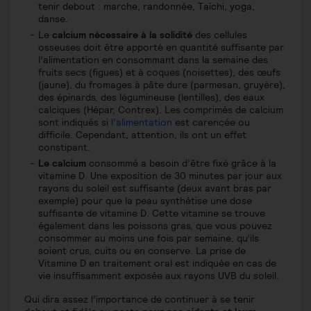
tenir debout : marche, randonnée, Taïchi, yoga,
danse.
Le
calcium nécessaire à la solidité
des cellules
osseuses doit être apporté en quantité suffisante par
l’alimentation en consommant dans la semaine des
fruits secs (figues) et à coques (noisettes), des œufs
(jaune), du fromages à pâte dure (parmesan, gruyère),
des épinards, des légumineuse (lentilles), des eaux
calciques (Hépar, Contrex). Les comprimés de calcium
sont indiqués si
l’alimentation
est carencée ou
difficile. Cependant, attention, ils ont un effet
constipant.
Le calcium
consommé a besoin d’être fixé grâce à la
vitamine D. Une exposition de 30 minutes par jour aux
rayons du soleil est suffisante (deux avant bras par
exemple) pour que la peau synthétise une dose
suffisante de vitamine D. Cette vitamine se trouve
également dans les poissons gras, que vous pouvez
consommer au moins une fois par semaine, qu’ils
soient crus, cuits ou en conserve. La prise de
Vitamine D en traitement oral est indiquée en cas de
vie insuffisamment exposée aux rayons UVB du soleil.
Qui dira assez l’importance de continuer à se tenir