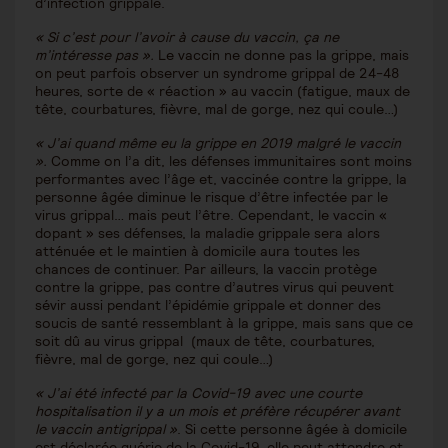
d’infection grippale.
« Si c’est pour l’avoir à cause du vaccin, ça ne
m’intéresse pas ».
Le vaccin ne donne pas la grippe, mais
on peut parfois observer un syndrome grippal de 24-48
heures, sorte de « réaction » au vaccin (fatigue, maux de
tête, courbatures, fièvre, mal de gorge, nez qui coule…)
« J’ai quand même eu la grippe en 2019 malgré le vaccin
».
Comme on l’a dit, les défenses immunitaires sont moins
performantes avec l’âge et, vaccinée contre la grippe, la
personne âgée diminue le risque d’être infectée par le
virus grippal… mais peut l’être. Cependant, le vaccin «
dopant » ses défenses, la maladie grippale sera alors
atténuée et le maintien à domicile aura toutes les
chances de continuer. Par ailleurs, la vaccin protège
contre la grippe, pas contre d’autres virus qui peuvent
sévir aussi pendant l’épidémie grippale et donner des
soucis de santé ressemblant à la grippe, mais sans que ce
soit dû au virus grippal (maux de tête, courbatures,
fièvre, mal de gorge, nez qui coule…)
« J’ai été infecté par la Covid-19 avec une courte
hospitalisation il y a un mois et préfère récupérer avant
le vaccin antigrippal »
. Si cette personne âgée à domicile
est déclarée guérie de la Covid-19, elle peut attendre et