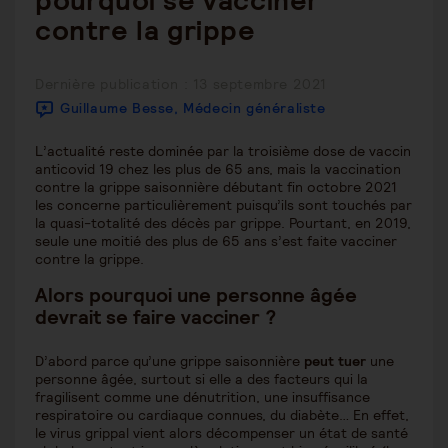
pourquoi se vacciner
contre la grippe
Publication
Dernière publication : 13 septembre 2021
publiée :
Guillaume Besse, Médecin généraliste
L’actualité reste dominée par la troisième dose de vaccin
anticovid 19 chez les plus de 65 ans, mais la vaccination
contre la grippe saisonnière débutant fin octobre 2021
les concerne particulièrement puisqu’ils sont touchés par
la quasi-totalité des décès par grippe. Pourtant, en 2019,
seule une moitié des plus de 65 ans s’est faite vacciner
contre la grippe.
Alors pourquoi une personne âgée
devrait se faire vacciner ?
D’abord parce qu’une grippe saisonnière
peut tuer
une
personne âgée, surtout si elle a des facteurs qui la
fragilisent comme une dénutrition, une insuffisance
respiratoire ou cardiaque connues, du diabète… En effet,
le virus grippal vient alors décompenser un état de santé