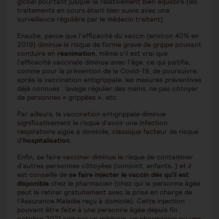
global pourtant jusque-là relativement bien équilibré (les
traitements en cours étant bien suivis avec une
surveillance régulière par le médecin traitant).
Ensuite, parce que l’efficacité du vaccin (environ 40% en
2019) diminue le risque de forme grave de grippe pouvant
conduire en
réanimation
, même s’il est vrai que
l’efficacité vaccinale diminue avec l’âge, ce qui justifie,
comme pour la prévention de la Covid-19, de poursuivre,
après la vaccination antigrippale, les mesures préventives
déjà connues : lavage régulier des mains, ne pas côtoyer
de personnes « grippées », etc.
Par ailleurs, la vaccination antigrippale diminue
significativement le risque d’avoir une infection
respiratoire aigüe à domicile, classique facteur de risque
d’
hospitalisation
.
Enfin, se faire vacciner diminue le risque de contaminer
d’autres personnes côtoyées (conjoint, enfants…) et il
est conseillé de
se faire injecter le vaccin dès qu’il est
disponible
chez le pharmacien (chez qui la personne âgée
peut le retirer gratuitement avec la prise en charge de
l’Assurance Maladie reçu à domicile). Cette injection
pouvant être faite à une personne âgée depuis fin
octobre 2021 soit par un médecin, un pharmacien ou une