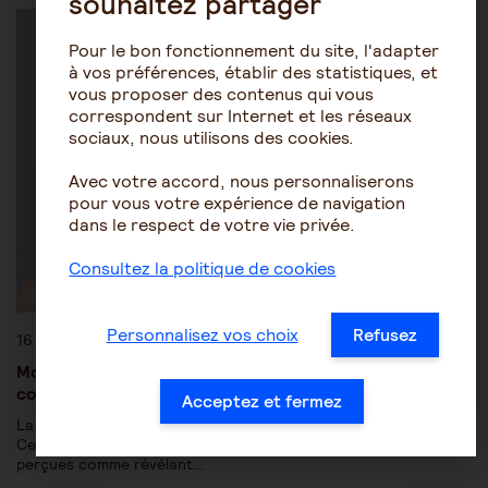
souhaitez partager
Les pathologies du vieillissement
Autres pathologies
Pour le bon fonctionnement du site, l'adapter
à vos préférences, établir des statistiques, et
vous proposer des contenus qui vous
correspondent sur Internet et les réseaux
sociaux, nous utilisons des cookies.
Avec votre accord, nous personnaliserons
pour vous votre expérience de navigation
dans le respect de votre vie privée.
Consultez la politique de cookies
Personnalisez vos choix
Refusez
16 novembre 2020
Mon proche âgé souffre d’hallucinations. Que dois-je
comprendre ?
Acceptez et fermez
La majorité des personnes âgées n’a pas d’hallucinations.
Cependant, loin d’être rares, elles peuvent être craintes car
perçues comme révélant…