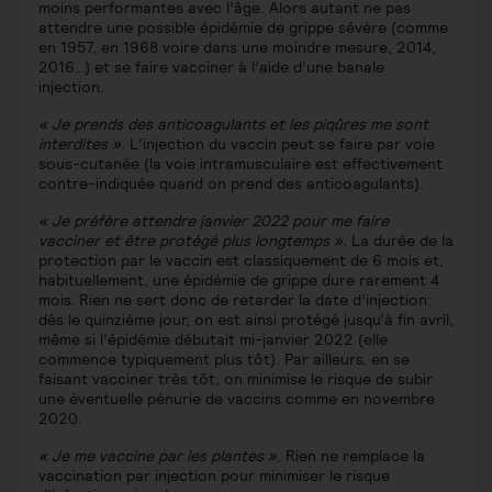
moins performantes avec l’âge. Alors autant ne pas
attendre une possible épidémie de grippe sévère (comme
en 1957, en 1968 voire dans une moindre mesure, 2014,
2016…) et se faire vacciner à l’aide d’une banale
injection.
« Je prends des anticoagulants et les piqûres me sont
interdites »
. L’injection du vaccin peut se faire par voie
sous-cutanée (la voie intramusculaire est effectivement
contre-indiquée quand on prend des anticoagulants).
« Je préfère attendre janvier 2022 pour me faire
vacciner et être protégé plus longtemps ».
La durée de la
protection par le vaccin est classiquement de 6 mois et,
habituellement, une épidémie de grippe dure rarement 4
mois. Rien ne sert donc de retarder la date d’injection:
dès le quinzième jour, on est ainsi protégé jusqu’à fin avril,
même si l’épidémie débutait mi-janvier 2022 (elle
commence typiquement plus tôt). Par ailleurs, en se
faisant vacciner très tôt, on minimise le risque de subir
une éventuelle pénurie de vaccins comme en novembre
2020.
« Je me vaccine par les plantes »
. Rien ne remplace la
vaccination par injection pour minimiser le risque