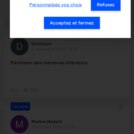
Personnalisez vos choix
Refusez
0
189
Acceptez et fermez
Les soins
Dominique
5 décembre 2024 18:20
Parkinson des membres inférieurs
5
383
Les soins
Mayline Medard
4 octobre 2024 20:42