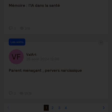
Mémoire : l’IA dans la santé
0
318
Les soins
ValArt
26 août 2024 12:08
Parent menaçant , pervers narcissique
3
1578
1
2
3
4