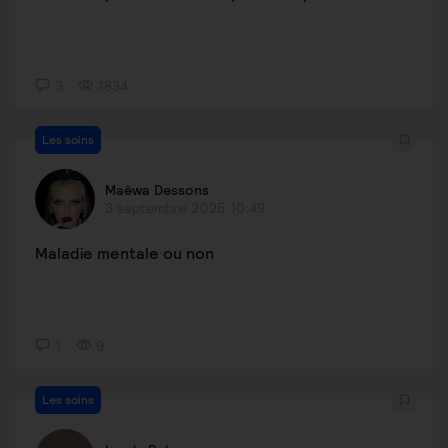
3
1834
Les soins
Maëwa Dessons
3 septembre 2025 10:49
Maladie mentale ou non
1
9
Les soins