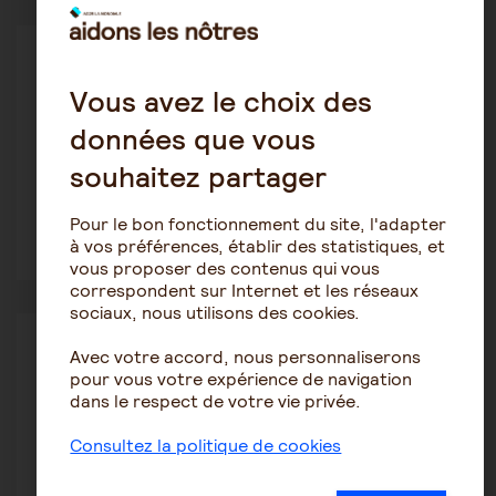
Les soins
Claire
Vous avez le choix des
3 mars 2025 23:56
données que vous
Sortie d’hôpital et refus de SSR
souhaitez partager
Pour le bon fonctionnement du site, l'adapter
à vos préférences, établir des statistiques, et
2
1233
vous proposer des contenus qui vous
correspondent sur Internet et les réseaux
sociaux, nous utilisons des cookies.
Les soins
Avec votre accord, nous personnaliserons
camrg
pour vous votre expérience de navigation
26 décembre 2024 16:10
dans le respect de votre vie privée.
Santé mentale et informations - Questionnaire
Consultez la politique de cookies