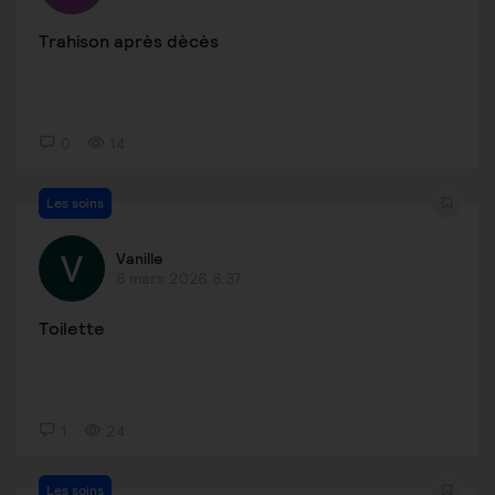
Trahison après dècès
0
14
Les soins
Vanille
8 mars 2026 8:37
Toilette
1
24
Les soins