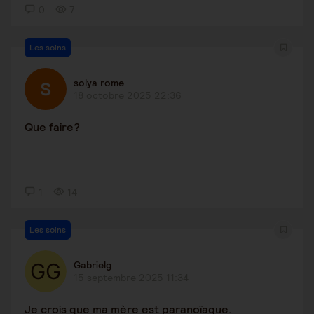
0
7
Les soins
solya rome
18 octobre 2025 22:36
Que faire?
1
14
Les soins
Gabrielg
15 septembre 2025 11:34
Je crois que ma mère est paranoïaque.