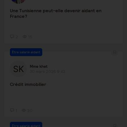
Une Tunisienne peut-elle devenir aidant en
France?
2
15
Être salarié aidant
Mme khet
30 mars 2026 9:42
Crédit immobilier
1
20
Être salarié aidant