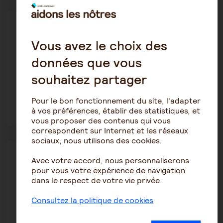
Être salarié aidant
Delpuech
Vous avez le choix des
23 janvier 2026 16:16
données que vous
Aidant
souhaitez partager
Pour le bon fonctionnement du site, l'adapter
à vos préférences, établir des statistiques, et
1
30
vous proposer des contenus qui vous
correspondent sur Internet et les réseaux
sociaux, nous utilisons des cookies.
Être salarié aidant
Avec votre accord, nous personnaliserons
Brun
pour vous votre expérience de navigation
22 janvier 2026 10:33
dans le respect de votre vie privée.
Conseils
Consultez la politique de cookies