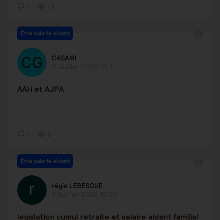
1
13
Être salarié aidant
CASAMI
9 février 2026 19:11
AAH et AJPA
1
8
Être salarié aidant
régis LEBESGUE
4 février 2026 10:20
legislation cumul retraite et salaire aidant familial