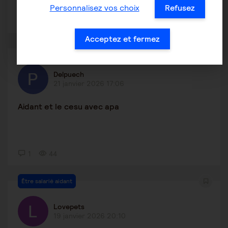
Personnalisez vos choix
Refusez
1
22
Acceptez et fermez
Être salarié aidant
Delpuech
21 janvier 2026 17:06
Aidant et le cesu avec apa
1
44
Être salarié aidant
Lovepets
19 janvier 2026 20:10