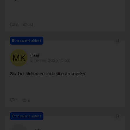
6
44
Être salarié aidant
mkar
2 février 2026 15:52
Statut aidant et retraite anticipée
1
6
Être salarié aidant