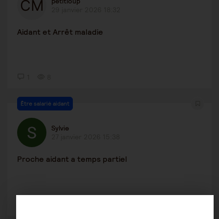
petitloup
29 janvier 2026 18:32
Aidant et Arrêt maladie
1
8
Être salarié aidant
Sylvie
27 janvier 2026 15:38
Proche aidant a temps partiel
1
18