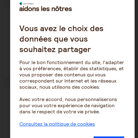
Autres pathologies
Doremie
Vous avez le choix des
18 avril 2024 17:31
données que vous
angoisse? hypnose? relaxation? hypnose ?
souhaitez partager
psychologue? vers ou all...
Pour le bon fonctionnement du site, l'adapter
à vos préférences, établir des statistiques, et
8
13946
vous proposer des contenus qui vous
correspondent sur Internet et les réseaux
sociaux, nous utilisons des cookies.
Autres pathologies
Avec votre accord, nous personnaliserons
sissi53L
pour vous votre expérience de navigation
16 avril 2024 20:04
dans le respect de votre vie privée.
Mère âgée changeait depuis son entrée en Ehpad
Consultez la politique de cookies