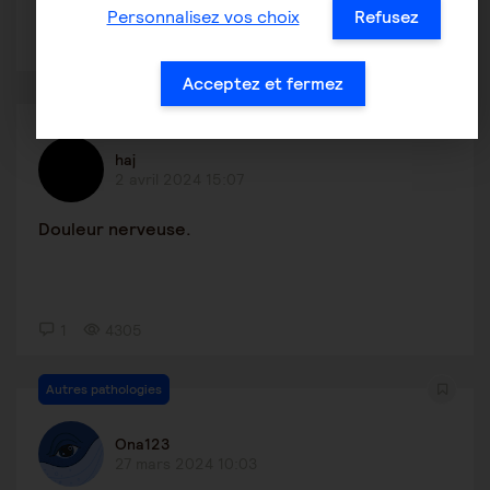
Personnalisez vos choix
Refusez
3
1590
Acceptez et fermez
Autres pathologies
haj
2 avril 2024 15:07
Douleur nerveuse.
1
4305
Autres pathologies
Ona123
27 mars 2024 10:03