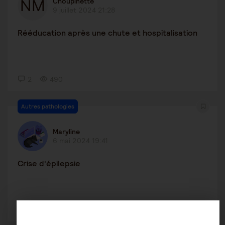
Choupinette
9 juillet 2024 21:28
Rééducation après une chute et hospitalisation
2
490
Autres pathologies
Maryline
6 mai 2024 19:41
Crise d'épilepsie
1
1695