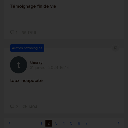
Témoignage fin de vie
1
1759
Autres pathologies
thierry
31 janvier 2024 16:14
taux incapacité
2
1404
1
2
3
4
5
6
7