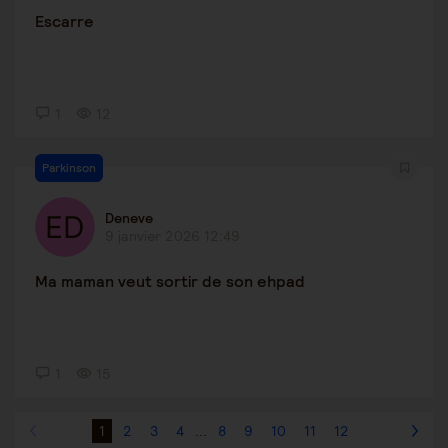
Escarre
1
12
Parkinson
Deneve
9 janvier 2026 12:49
Ma maman veut sortir de son ehpad
1
15
1
2
3
4
...
8
9
10
11
12