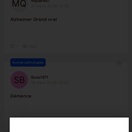
mquere57
27 mars 2026 10:10
Alzheimer Grand oral
1
1193
Autres pathologies
Soso1971
18 mars 2026 10:00
Démence
4
32