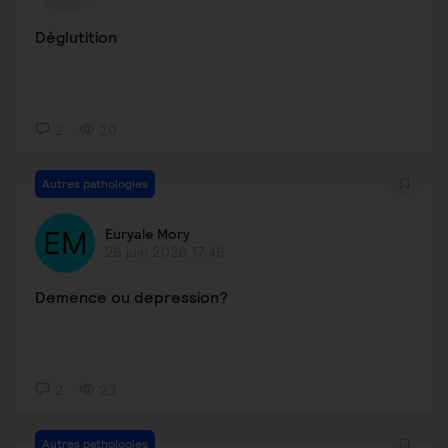
Déglutition
2
20
Autres pathologies
Euryale Mory
26 juin 2026 17:46
Demence ou depression?
2
23
Autres pathologies