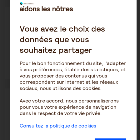
Autres pathologies
Plouf94
Vous avez le choix des
17 mars 2026 0:21
données que vous
25 ans, problème respiratoire inconnu, invivable
souhaitez partager
Pour le bon fonctionnement du site, l'adapter
à vos préférences, établir des statistiques, et
2
20
vous proposer des contenus qui vous
correspondent sur Internet et les réseaux
sociaux, nous utilisons des cookies.
Parkinson
Avec votre accord, nous personnaliserons
Neptuna
pour vous votre expérience de navigation
27 février 2026 17:57
dans le respect de votre vie privée.
parkinson dyskinésie
Consultez la politique de cookies