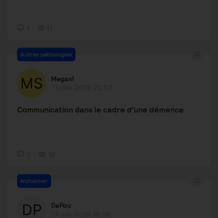
1
11
Autres pathologies
Megan1
1 juillet 2026 22:02
Communication dans le cadre d’une démence
2
16
Alzheimer
DaPou
29 juin 2026 19:38