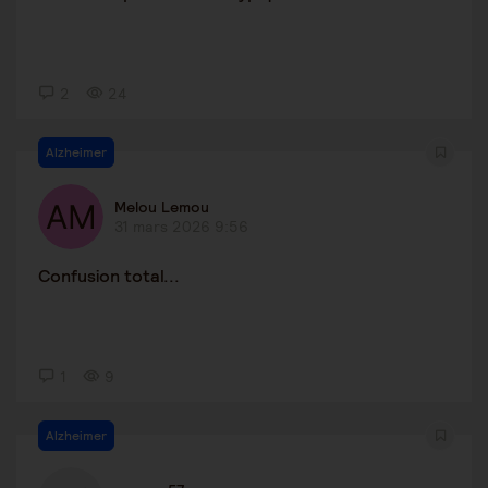
2
24
Alzheimer
Melou Lemou
31 mars 2026 9:56
Confusion total...
1
9
Alzheimer