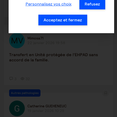
Personnalisez vos choix
Refusez
1
8
Acceptez et fermez
Alzheimer
Mimosa71
22 janvier 2026 19:58
Transfert en Unité protégée de l'EHPAD sans
accord de la famille.
3
32
Autres pathologies
Catherine GUEHENEUC
19 janvier 2026 10:29