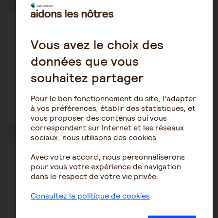
Autres pathologies
Bbug
Vous avez le choix des
28 juillet 2025 9:57
données que vous
Dépression
souhaitez partager
Pour le bon fonctionnement du site, l'adapter
à vos préférences, établir des statistiques, et
1
7
vous proposer des contenus qui vous
correspondent sur Internet et les réseaux
sociaux, nous utilisons des cookies.
Alzheimer
Avec votre accord, nous personnaliserons
sissi53L
pour vous votre expérience de navigation
15 juillet 2025 14:34
dans le respect de votre vie privée.
Démence de ma mère âgée
Consultez la politique de cookies