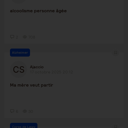
alcoolisme personne âgée
2
708
Alzheimer
Ajaccio
17 octobre 2025 20:12
Ma mère veut partir
6
30
Corps de Lewy