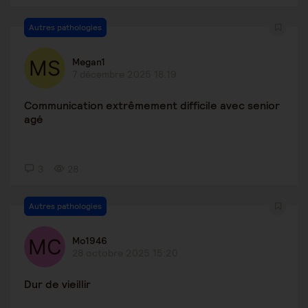
Autres pathologies
Megan1
7 décembre 2025 18:19
Communication extrêmement difficile avec senior
agé
3
28
Autres pathologies
Mo1946
28 octobre 2025 15:20
Dur de vieillir