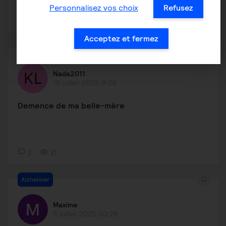
Personnalisez vos choix
Refusez
7
44
Acceptez et fermez
Autres pathologies
Nada2011
15 juillet 2025 9:06
Demence de ma belle-mère
2
21
Alzheimer
Maxime
5 juillet 2025 20:28