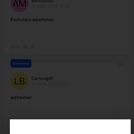
aln000000
12 août 2025 13:12
Évolution alzeihmer
4
35
Alzheimer
Carnoug45
12 août 2025 9:18
alzheimer
3
41