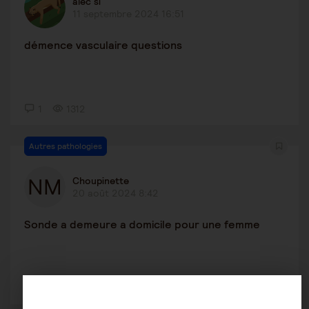
alec si
11 septembre 2024 16:51
démence vasculaire questions
1
1312
Autres pathologies
Choupinette
20 août 2024 8:42
Sonde a demeure a domicile pour une femme
3
958