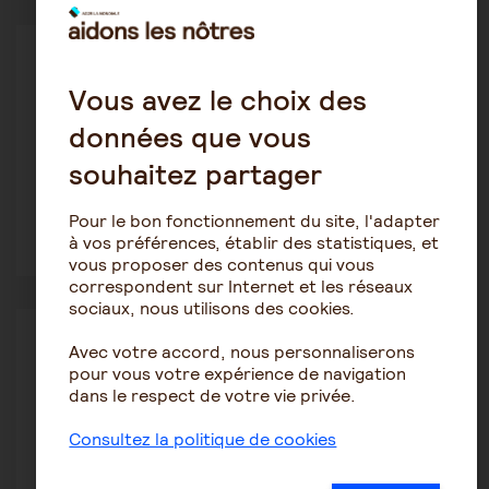
Autres pathologies
sissi53L
Vous avez le choix des
16 août 2024 13:08
données que vous
Dégradation niveau cognitif
souhaitez partager
Pour le bon fonctionnement du site, l'adapter
à vos préférences, établir des statistiques, et
8
1834
vous proposer des contenus qui vous
correspondent sur Internet et les réseaux
sociaux, nous utilisons des cookies.
Autres pathologies
Avec votre accord, nous personnaliserons
commande31
pour vous votre expérience de navigation
29 juillet 2024 20:58
dans le respect de votre vie privée.
AVC
Consultez la politique de cookies