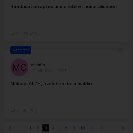
Rééducation après une chute et hospitalisation
2
490
Alzheimer
michflo
19 juin 2024 17:04
Maladie ALZH, évolution de la maldie
7
1512
1
2
3
4
...
8
9
10
11
12