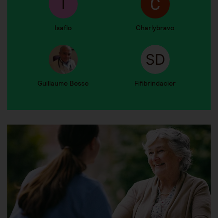
Isaflo
Charlybravo
Guillaume Besse
Fifibrindacier