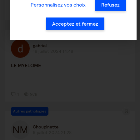
Personnalisez vos choix
Refusez
1
708
Acceptez et fermez
Autres pathologies
gabriel
18 juillet 2024 14:48
LE MYELOME
1
976
Autres pathologies
Choupinette
9 juillet 2024 21:28