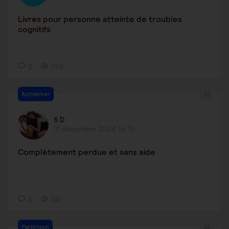
Livres pour personne atteinte de troubles
cognitifs
2
255
Alzheimer
S D
31 décembre 2024 16:15
Complètement perdue et sans aide
5
341
Parkinson