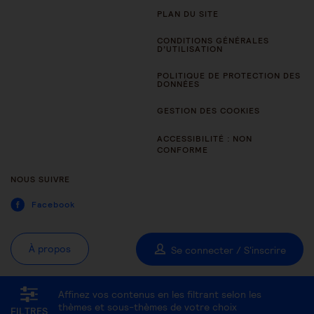
PLAN DU SITE
CONDITIONS GÉNÉRALES
D’UTILISATION
POLITIQUE DE PROTECTION DES
DONNÉES
GESTION DES COOKIES
ACCESSIBILITÉ : NON
CONFORME
NOUS SUIVRE
Facebook
À propos
Se connecter / S'inscrire
Affinez vos contenus en les filtrant selon les
Tous les thèmes
Être aidant
Être accompagné au quotidien
thèmes et sous-thèmes de votre choix
FILTRES