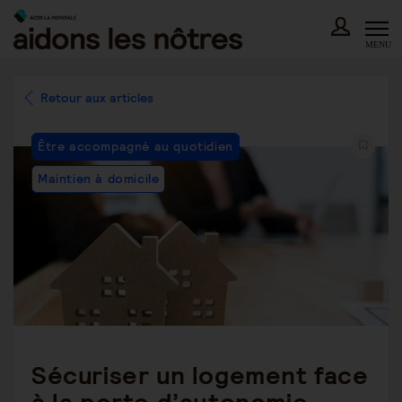
Skip
to
content
MENU
Retour aux articles
Post
Être accompagné au quotidien
Category:
Maintien à domicile
Sécuriser un logement face