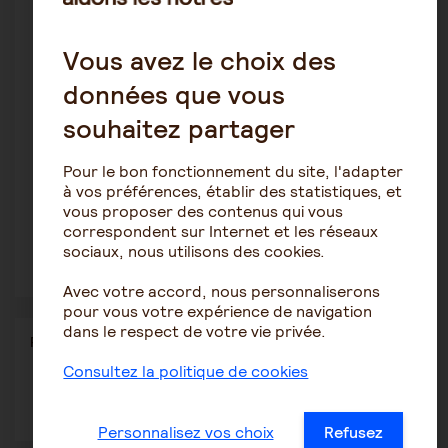
son environnement pour lui apporter ce juste soutien, ni
trop faible, ni trop excessif. Cet article n’a pas vocation à
apporter une réponse standard et une recette (car elle
Vous avez le choix des
n’existe pas) mais il précise que le curseur de l’aide bouge
selon chaque relation et pour savoir comment le placer,
données que vous
l’aidant lui-même peut s’appuyer sur le soutien des
professionnels sociaux, médico-sociaux, médicaux.
souhaitez partager
A lire aussi
Pour le bon fonctionnement du site, l'adapter
Aidants, ce qu’un ergothérapeute peut apporter à
à vos préférences, établir des statistiques, et
votre proche
vous proposer des contenus qui vous
correspondent sur Internet et les réseaux
L’aménagement des logements : les solutions
juridiques et financières
sociaux, nous utilisons des cookies.
Avec votre accord, nous personnaliserons
pour vous votre expérience de navigation
dans le respect de votre vie privée.
Partager
Partager l'article
ce
Consultez la politique de cookies
contenu
Ouvrir
Ouvrir
Ouvrir
dans
dans
dans
une
une
une
Personnalisez vos choix
Refusez
autre
autre
autre