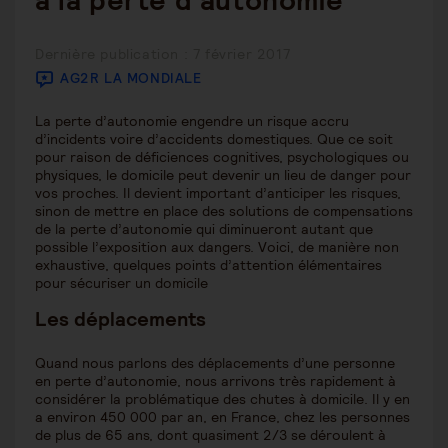
à la perte d’autonomie
Young man and real estate agents look at house plans and
bank interest rates on laptops in offices.
Publication
Dernière publication : 7 février 2017
publiée :
AG2R LA MONDIALE
La perte d’autonomie engendre un risque accru
d’incidents voire d’accidents domestiques. Que ce soit
pour raison de déficiences cognitives, psychologiques ou
physiques, le domicile peut devenir un lieu de danger pour
vos proches. Il devient important d’anticiper les risques,
sinon de mettre en place des solutions de compensations
de la perte d’autonomie qui diminueront autant que
possible l’exposition aux dangers. Voici, de manière non
exhaustive, quelques points d’attention élémentaires
pour sécuriser un domicile
Les déplacements
Quand nous parlons des déplacements d’une personne
en perte d’autonomie, nous arrivons très rapidement à
considérer la problématique des chutes à domicile. Il y en
a environ 450 000 par an, en France, chez les personnes
de plus de 65 ans, dont quasiment 2/3 se déroulent à