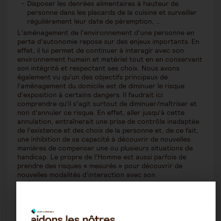
Disposer les denrées alimentaires à hauteur de
personne dans les placards de la cuisine et surveiller
régulièrement leur date de péremption, …
L’aménagement de l’environnement d’une personne en
perte d’autonomie repose sur des enjeux importants. En
effet, il lui permet de continuer à interagir avec son
environnement humain et matériel tout en en conservant
son intégrité et respectant ses choix. Nous avons
également vu qu’un des objectifs principaux de
l’aménagement du domicile est de diminuer le risque
d’exposition à certains dangers. Il faudrait ici
comprendre qu’il s’agit surtout de diminuer/maîtriser et
non d’annuler ce risque. En effet, aller jusqu’à cette
annulation, entraînerait une prise de contrôle inadaptée
de l’existence et des choix de la personne et, de ce fait,
une inhibition de sa capacité à découvrir de nouvelles
manières de compenser une ou plusieurs situations de
handicap. Le propre de l’Homme est aussi parfois de
prendre des risques « mesurés » pour découvrir de
nouvelles modalités d’interaction avec son
environnement.
En tant qu’aidant, il vous appartient parfois de vous
charger de cette « mesure » et il n’est pas évident de
savoir jusqu’à quel point aider son proche et aménager