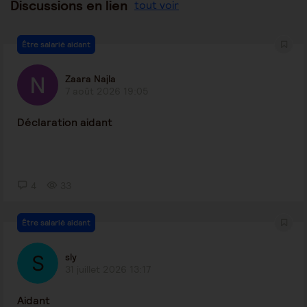
Discussions en lien
tout voir
Être salarié aidant
Zaara Najla
7 août 2026 19:05
Déclaration aidant
4
33
Être salarié aidant
sly
31 juillet 2026 13:17
Aidant