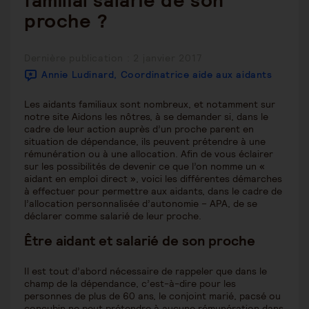
familial salarié de son
proche ?
Publication
Dernière publication : 2 janvier 2017
publiée :
Annie Ludinard, Coordinatrice aide aux aidants
Les aidants familiaux sont nombreux, et notamment sur
notre site Aidons les nôtres, à se demander si, dans le
cadre de leur action auprès d’un proche parent en
situation de dépendance, ils peuvent prétendre à une
rémunération ou à une allocation. Afin de vous éclairer
sur les possibilités de devenir ce que l’on nomme un «
aidant en emploi direct », voici les différentes démarches
à effectuer pour permettre aux aidants, dans le cadre de
l’allocation personnalisée d’autonomie – APA, de se
déclarer comme salarié de leur proche.
Être aidant et salarié de son proche
Il est tout d’abord nécessaire de rappeler que dans le
champ de la dépendance, c’est-à-dire pour les
personnes de plus de 60 ans, le conjoint marié, pacsé ou
concubin ne peut prétendre à aucune rémunération dans