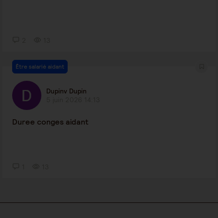
2
13
Être salarié aidant
Dupinv Dupin
5 juin 2026 14:13
Duree conges aidant
1
13