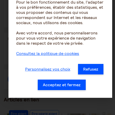
à différents niveaux comme on l’a vu pour le couple
Pour le bon fonctionnement du site, l'adapter
aidant-aidé, il est important néanmoins d’en mesurer les
à vos préférences, établir des statistiques, et
conséquences tant pour le proche que pour l’aidant
vous proposer des contenus qui vous
familial.
correspondent sur Internet et les réseaux
sociaux, nous utilisons des cookies.
Avec votre accord, nous personnaliserons
pour vous votre expérience de navigation
Partager
Partager l'article
dans le respect de votre vie privée.
ce
contenu
Ouvrir
Ouvrir
Ouvrir
Consultez la politique de cookies
dans
dans
dans
une
une
une
autre
autre
autre
fenêtre
fenêtre
fenêtre
Personnalisez vos choix
Refusez
Créer une discussion à propos de l'article
Acceptez et fermez
Articles en lien
Être aidant
Être salarié aidant