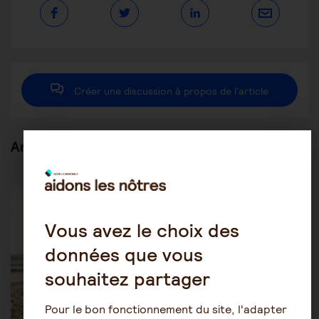
contenu
Ouvrir
Ouvrir
Ouvrir
dans
dans
dans
une
une
une
autre
autre
autre
fenêtre
fenêtre
fenêtre
Créer une discussion à propos de l'article
Articles en lien
Être aidant
Être salarié aidant
Vous avez le choix des
données que vous
souhaitez partager
Pour le bon fonctionnement du site, l'adapter