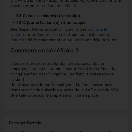
la CAF ou la MSA (Mutualité Sociale Agricole). Le montant
journalier est estimé aujourd’hui à :
52 €/jour si l’aidant(e) vit seul(e)
43 €/jour si l’aidant(e) vit en couple
Avantage
: Cette allocation ouvrira des
droits à la
retraite
pour l’aidant. Elle n’est pas cumulable avec
d’autres dédommagements ou allocations déjà perçues.
Comment en bénéficier ?
L’aidant devra en faire la demande auprès de son
employeur au moins un mois avant la date de début du
congé sauf en cas d’urgence justifiant la présence de
l’aidant.
Une fois accordé par l’employeur, l’aidant devra faire la
demande d’indemnisation auprès de la CAF ou de la MSA.
Une télé-procédure simple sera mise en place.
Partager
Partager l'article
ce