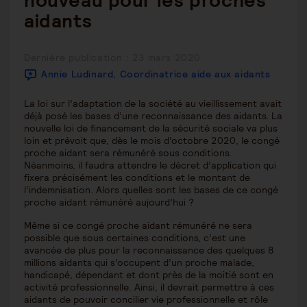
nouveau pour les proches
aidants
Publication
Dernière publication : 23 mars 2020
publiée :
Annie Ludinard, Coordinatrice aide aux aidants
La loi sur l’adaptation de la société au vieillissement avait
déjà posé les bases d’une reconnaissance des aidants. La
nouvelle loi de financement de la sécurité sociale va plus
loin et prévoit que, dès le mois d’octobre 2020, le congé
proche aidant sera rémunéré sous conditions.
Néanmoins, il faudra attendre le décret d’application qui
fixera précisément les conditions et le montant de
l’indemnisation. Alors quelles sont les bases de ce congé
proche aidant rémunéré aujourd’hui ?
Même si ce congé proche aidant rémunéré ne sera
possible que sous certaines conditions, c’est une
avancée de plus pour la reconnaissance des quelques 8
millions aidants qui s’occupent d’un proche malade,
handicapé, dépendant et dont près de la moitié sont en
activité professionnelle. Ainsi, il devrait permettre à ces
aidants de pouvoir concilier vie professionnelle et rôle