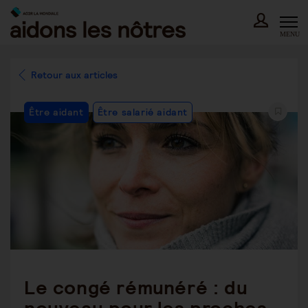
Skip
to
content
MENU
Retour aux articles
Post
Être aidant
Être salarié aidant
Category:
Le congé rémunéré : du