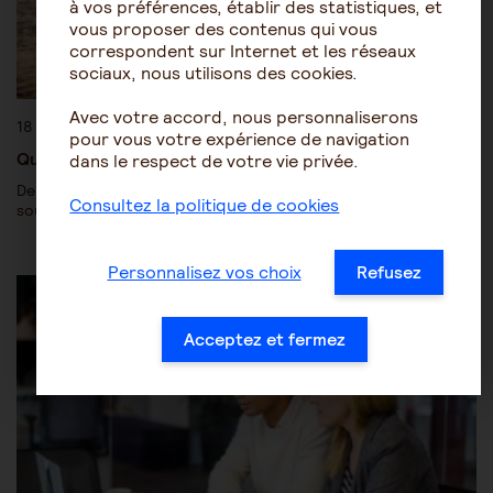
à vos préférences, établir des statistiques, et
vous proposer des contenus qui vous
correspondent sur Internet et les réseaux
sociaux, nous utilisons des cookies.
Avec votre accord, nous personnaliserons
18 mai 2020
pour vous votre expérience de navigation
Quoi de neuf pour les aidants salariés de leur proche ?
dans le respect de votre vie privée.
Deux articles sont déjà parus sur le thème des aidants qui
Consultez la politique de cookies
souhaitent être salariés de leur proche au lieu de…
Personnalisez vos choix
Refusez
Être aidant
Être salarié aidant
Acceptez et fermez