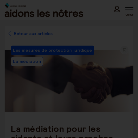
Skip
to
content
MENU
Retour aux articles
Post
Les mesures de protection juridique
Category:
La médiation
La médiation pour les