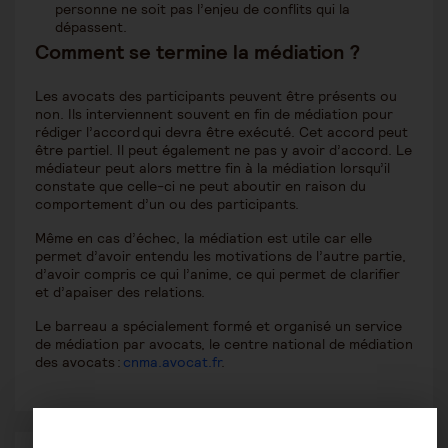
personne ne soit pas l’enjeu de conflits qui la
dépassent.
Comment se termine la médiation ?
Les avocats des participants peuvent être présents ou
non. Ils interviennent souvent en fin de médiation pour
rédiger l’accord qui devra être exécuté. Cet accord peut
être partiel. Il peut également ne pas y avoir d’accord. Le
médiateur peut alors mettre fin à la médiation lorsqu’il
constate que celle-ci ne peut aboutir en raison du
comportement d’un ou des participants.
Même en cas d’échec, la médiation est utile car elle
permet d’avoir entendu les motivations de l’autre partie,
d’avoir compris ce qui l’anime, ce qui permet de clarifier
et d’apaiser des relations.
Le barreau a spécialement formé et organisé un service
de médiation par avocats, le centre national de médiation
des avocats :
cnma.avocat.fr
.