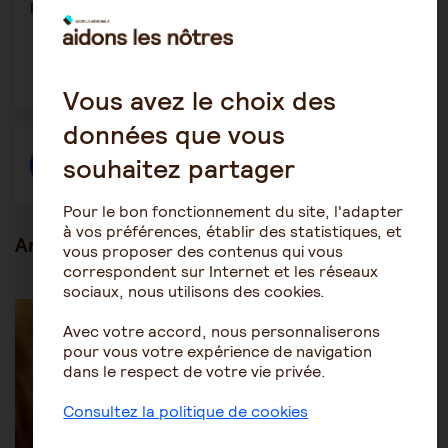
Partager
Partager l'article
ce
contenu
Ouvrir
Ouvrir
Ouvrir
dans
dans
dans
une
une
une
Vous avez le choix des
autre
autre
autre
fenêtre
fenêtre
fenêtre
données que vous
souhaitez partager
Créer une discussion à propos de l'article
Pour le bon fonctionnement du site, l'adapter
à vos préférences, établir des statistiques, et
Articles en lien
vous proposer des contenus qui vous
correspondent sur Internet et les réseaux
sociaux, nous utilisons des cookies.
Les mesures de protection juridique
La médiation
Avec votre accord, nous personnaliserons
pour vous votre expérience de navigation
dans le respect de votre vie privée.
Consultez la politique de cookies