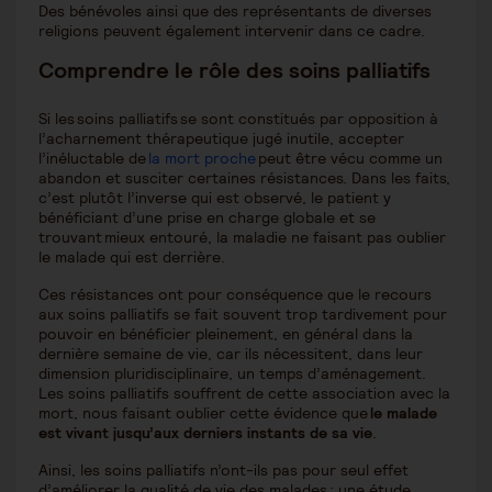
Des bénévoles ainsi que des représentants de diverses
religions peuvent également intervenir dans ce cadre.
Comprendre le rôle des soins palliatifs
Si les soins palliatifs se sont constitués par opposition à
l’acharnement thérapeutique jugé inutile, accepter
l’inéluctable de
la mort proche
peut être vécu comme un
abandon et susciter certaines résistances. Dans les faits,
c’est plutôt l’inverse qui est observé, le patient y
bénéficiant d’une prise en charge globale et se
trouvant mieux entouré, la maladie ne faisant pas oublier
le malade qui est derrière.
Ces résistances ont pour conséquence que le recours
aux soins palliatifs se fait souvent trop tardivement pour
pouvoir en bénéficier pleinement, en général dans la
dernière semaine de vie, car ils nécessitent, dans leur
dimension pluridisciplinaire, un temps d’aménagement.
Les soins palliatifs souffrent de cette association avec la
mort, nous faisant oublier cette évidence que
le malade
est vivant jusqu’aux derniers instants de sa vie
.
Ainsi, les soins palliatifs n’ont-ils pas pour seul effet
d’améliorer la qualité de vie des malades : une étude