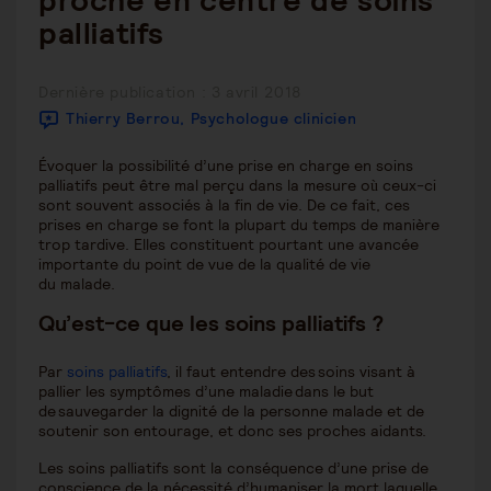
proche en centre de soins
palliatifs
Publication
Dernière publication : 3 avril 2018
publiée :
Thierry Berrou, Psychologue clinicien
Évoquer la possibilité d’une prise en charge en soins
palliatifs peut être mal perçu dans la mesure où ceux-ci
sont souvent associés à la fin de vie. De ce fait, ces
prises en charge se font la plupart du temps de manière
trop tardive. Elles constituent pourtant une avancée
importante du point de vue de la qualité de vie
du malade.
Qu’est-ce que les soins palliatifs ?
Par
soins palliatifs
, il faut entendre des soins visant à
pallier les symptômes d’une maladie dans le but
de sauvegarder la dignité de la personne malade et de
soutenir son entourage, et donc ses proches aidants.
Les soins palliatifs sont la conséquence d’une prise de
conscience de la nécessité d’humaniser la mort laquelle,