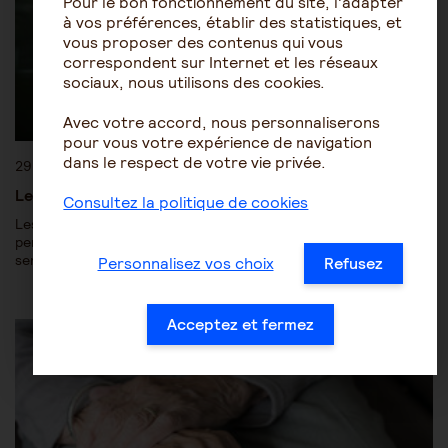
Pour le bon fonctionnement du site, l'adapter
à vos préférences, établir des statistiques, et
vous proposer des contenus qui vous
correspondent sur Internet et les réseaux
sociaux, nous utilisons des cookies.
Avec votre accord, nous personnaliserons
pour vous votre expérience de navigation
dans le respect de votre vie privée.
29 janvier 2018
Les pouvoirs du directeur d’établissement
Consultez la politique de cookies
Les personnes hébergées en établissement et leurs proches
pensent que le directeur dispose de pouvoirs étendus et se
sentent parfois…
Personnalisez vos choix
Refusez
Être accompagné au quotidien
Acceptez et fermez
La vie en établissement spécialisé