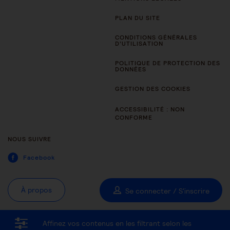
PLAN DU SITE
CONDITIONS GÉNÉRALES
D’UTILISATION
POLITIQUE DE PROTECTION DES
DONNÉES
GESTION DES COOKIES
ACCESSIBILITÉ : NON
CONFORME
NOUS SUIVRE
Facebook
À propos
Se connecter / S'inscrire
Affinez vos contenus en les filtrant selon les
Tous les thèmes
Être aidant
Être accompagné au quotidien