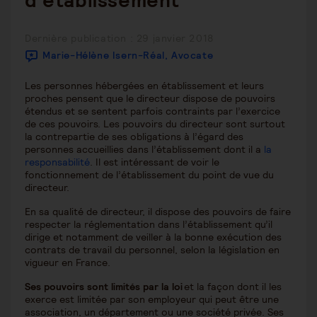
d’établissement
Publication
Dernière publication : 29 janvier 2018
publiée :
Marie-Hélène Isern-Réal, Avocate
Les personnes hébergées en établissement et leurs
proches pensent que le directeur dispose de pouvoirs
étendus et se sentent parfois contraints par l’exercice
de ces pouvoirs. Les pouvoirs du directeur sont surtout
la contrepartie de ses obligations à l’égard des
personnes accueillies dans l’établissement dont il a
la
responsabilité
. Il est intéressant de voir le
fonctionnement de l’établissement du point de vue du
directeur.
En sa qualité de directeur, il dispose des pouvoirs de faire
respecter la réglementation dans l’établissement qu’il
dirige et notamment de veiller à la bonne exécution des
contrats de travail du personnel, selon la législation en
vigueur en France.
Ses pouvoirs sont limités par la loi
et la façon dont il les
exerce est limitée par son employeur qui peut être une
association, un département ou une société privée. Ses