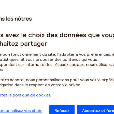
ose un entretien afin d’échanger sur la situation de la
habitudes de vie, son accompagnement, etc.) ainsi que
 proche, vos difficultés, votre santé, par exemple). Les
on, coût, etc.) vous seront également présentées.
ent, en vue de prendre en compte l’importance de ces
ions, qui peuvent être complémentaires à l’accueil de
s avez le choix des données que vou
our vous orienter vers d’autres types d’accompagnement).
haitez partager
, la cuisine, la bibliothèque, les lieux d’activités ; cela va
otre proche va pouvoir passer, de voir sa réaction vis-
e bon fonctionnement du site, l'adapter à vos préférences, é
atistiques, et vous proposer des contenus qui vous
pondent sur Internet et les réseaux sociaux, nous utilisons 
s.
onne que vous accompagnez. Que cet accueil prenne sens
’est pour cela qu’une journée dite « d’adaptation » va
votre accord, nous personnaliserons pour vous votre expér
ire consensus, sans quoi, la relation avec votre proche
igation dans le respect de votre vie privée.
tez la politique de cookies
e de quitter le domicile et votre présence, un travail
à les interpeller sur ce sujet.
ersonnalisez vos choix
Refusez
Acceptez et fer