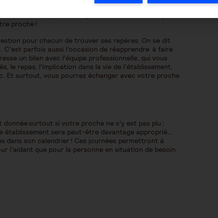
accueil de votre proche est possible. Tant de votre point
otre proche !
 question pour chacun de trouver ses repères. On se dit
où. C’est parfois aussi l’occasion de réapprendre à faire
dresse un bilan avec l’équipe professionnelle, qui vous
, le repas, l’implication dans la vie de l’établissement,
etc. Et surtout, vous pourrez échanger avec votre proche
t donnée surtout si votre proche ne s’y est pas plu ;
utre établissement sera peut-être davantage approprié…
tes dans son calendrier ! Ces journées permettront à
ur l’aidant que pour la personne en situation de besoin