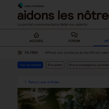
Skip
to
content
Le portail communautaire dédié aux aidants
ACCUEIL
FORUM
AR
FILTRES
Affinez vos contenus en les filtrant se
Tous les thèmes
Être aidant
Être accompagné au quotidie
Retour aux articles