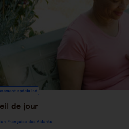
Post
issement spécialisé
Category:
il de jour
ion Française des Aidants