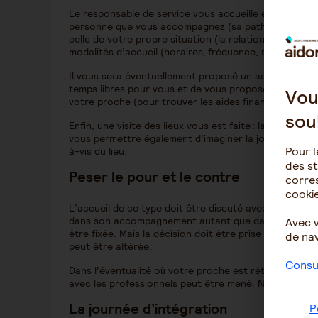
Le responsable de service vous accueille et vous prop
personne que vous accompagnez (sa pathologie, ses 
celle de votre propre situation (la relation avec votre
modalités d’accueil (horaires, fréquence, restaurati
Il vous sera éventuellement proposé un accompagnem
temps libres pour vous et de vous proposer des solut
Vou
votre proche (pour trouver les aides financières, p
sou
Enfin, une visite des lieux vous est faite : la salle de vie
vous permettre également d’imaginer la journée que v
Pour l
à-vis du lieu.
des st
Peser le pour et le contre
corres
cookie
L’accueil de ce type doit être discuté avec la pers
dans son accompagnement autant que dans le vôtre. C
Avec 
être fixée. Mais la décision doit être prise à deux, fa
de nav
peut être altérée.
Consul
Dans l’éventualité où votre proche est réticent à l’idé
avec les professionnels peut être mené. N’hésitez pas 
La journée d’intégration
P