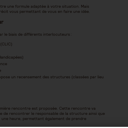
tre une formule adaptée à votre situation. Mais
récit vous permettant de vous en faire une idée.
ur
le biais de différents interlocuteurs :
 (CLIC)
Handicapées)
dence
e
ropose un recensement des structures (classées par lieu
emière rencontre est proposée. Cette rencontre va
e de rencontrer le responsable de la structure ainsi que
iron une heure, permettant également de prendre