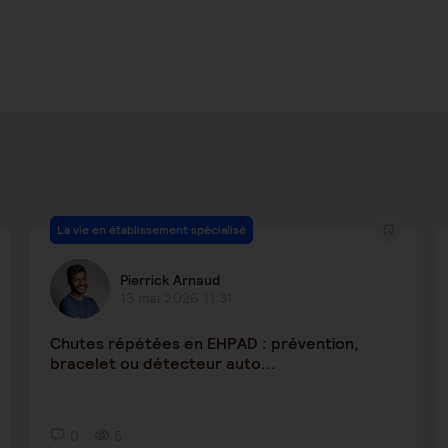
La vie en établissement spécialisé
Pierrick Arnaud
13 mai 2026 11:31
Chutes répétées en EHPAD : prévention,
bracelet ou détecteur auto...
0
5