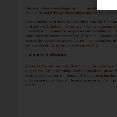
Cette journée vise à regarder d’un peu plus près si l’
de vue, de celui des professionnels que de celui de v
Il est vrai que lors de cette première journée, il est
qu’il est préférable de ne pas aller trop loin, au cas 
une sieste ! Puis vient le temps des retrouvailles : on 
racontera comment s’est déroulé l’accueil, les activités
les relations avec les autres personnes accueillies, 
sur vos ressentis et sentiments respectifs.
La suite à donner…
Après cette journée, il se peut qu’aucune suite ne soi
auquel cas, il faut continuer à être optimiste : un a
Dans le cas inverse, on réserve d’ores et déjà les da
chacun une ouverture sur le monde extérieur, tant po
d’aide.