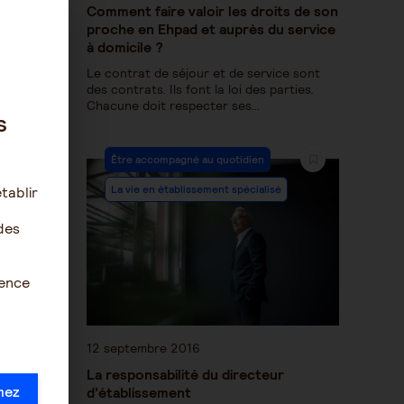
Comment faire valoir les droits de son
proche en Ehpad et auprès du service
à domicile ?
Le contrat de séjour et de service sont
des contrats. Ils font la loi des parties.
Chacune doit respecter ses…
s
Être accompagné au quotidien
La vie en établissement spécialisé
tablir
des
ience
12 septembre 2016
La responsabilité du directeur
mez
d’établissement