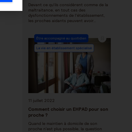
Devant ce qu’ils considèrent comme de la
maltraitance, en tout cas des
dysfonctionnements de l’établissement,
les proches aidants peuvent avoir…
Être accompagné au quotidien
La vie en établissement spécialisé
11 juillet 2022
Comment choisir un EHPAD pour son
proche ?
Quand le maintien à domicile de son
proche n'est plus possible, la question