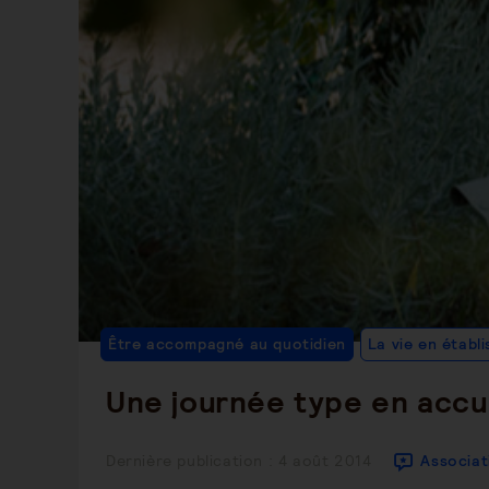
Être accompagné au quotidien
La vie en établ
Une journée type en accue
Publication
Dernière publication : 4 août 2014
Associat
publiée :