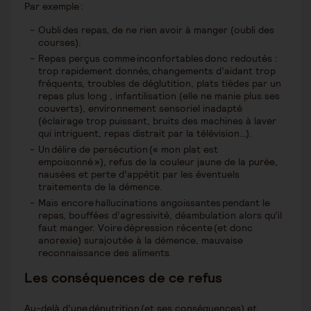
Par exemple :
Oubli des repas, de ne rien avoir à manger (oubli des
courses).
Repas perçus comme inconfortables donc redoutés :
trop rapidement donnés, changements d’aidant trop
fréquents, troubles de déglutition, plats tièdes par un
repas plus long , infantilisation (elle ne manie plus ses
couverts), environnement sensoriel inadapté
(éclairage trop puissant, bruits des machines à laver
qui intriguent, repas distrait par la télévision…).
Un délire de persécution (« mon plat est
empoisonné »), refus de la couleur jaune de la purée,
nausées et perte d’appétit par les éventuels
traitements de la démence.
Mais encore hallucinations angoissantes pendant le
repas, bouffées d’agressivité, déambulation alors qu’il
faut manger. Voire dépression récente (et donc
anorexie) surajoutée à la démence, mauvaise
reconnaissance des aliments.
Les conséquences de ce refus
Au-delà d’une dénutrition (et ses conséquences) et