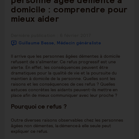
personne âgée démente à
domicile : comprendre pour
mieux aider
Publication
Dernière publication : 6 février 2017
publiée :
Guillaume Besse, Médecin généraliste
Il arrive que les personnes âgées démentes à domicile
refusent de s’alimenter. Ce refus progressif est une
alerte. En effet, les conséquences peuvent être
dramatiques pour la qualité de vie et la poursuite du
maintien à domicile de la personne. Quelles sont les
raisons et les conséquences de ces refus ? Quelles
astuces concrètes les aidants peuvent-ils mettre en
place afin de mieux communiquer avec leur proche ?
Pourquoi ce refus ?
Outre diverses raisons observables chez les personnes
âgées non démentes, la démence à elle seule peut
expliquer ce refus.