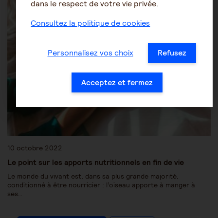
Être accompagné au quotidien
L'alimentation
dans le respect de votre vie privée.
Consultez la politique de cookies
Personnalisez vos choix
Refusez
Acceptez et fermez
10 octobre 2022
Le point sur les apports nutritionnels en fin de vie
Le monde du vivant est, dans sa plus grande majorité,
conditionné à être nourricier : l’oiseau apporte à manger à
ses…