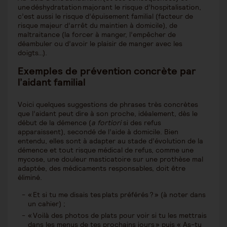
une déshydratation majorant le risque d’hospitalisation,
c’est aussi le risque d’épuisement familial (facteur de
risque majeur d’arrêt du maintien à domicile), de
maltraitance (la forcer à manger, l’empêcher de
déambuler ou d’avoir le plaisir de manger avec les
doigts…).
Exemples de prévention concrète par
l’aidant familial
Voici quelques suggestions de phrases très concrètes
que l’aidant peut dire à son proche, idéalement, dès le
début de la démence (
a fortiori
si des refus
apparaissent), secondé de l’aide à domicile. Bien
entendu, elles sont à adapter au stade d’évolution de la
démence et tout risque médical de refus, comme une
mycose, une douleur masticatoire sur une prothèse mal
adaptée, des médicaments responsables, doit être
éliminé.
« Et si tu me disais tes plats préférés ? » (à noter dans
un cahier) ;
« Voilà des photos de plats pour voir si tu les mettrais
dans les menus de tes prochains jours » puis « As-tu