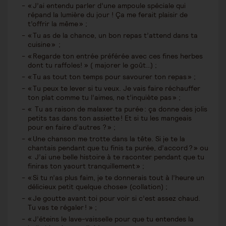
« J’ai entendu parler d’une ampoule spéciale qui
répand la lumière du jour ! Ça me ferait plaisir de
t’offrir la même » ;
« Tu as de la chance, un bon repas t’attend dans ta
cuisine » ;
« Regarde ton entrée préférée avec ces fines herbes
dont tu raffoles! » ( majorer le goût…) ;
« Tu as tout ton temps pour savourer ton repas » ;
« Tu peux te lever si tu veux. Je vais faire réchauffer
ton plat comme tu l’aimes, ne t’inquiète pas » ;
« Tu as raison de malaxer ta purée : ça donne des jolis
petits tas dans ton assiette ! Et si tu les mangeais
pour en faire d’autres ? » ;
« Une chanson me trotte dans la tête. Si je te la
chantais pendant que tu finis ta purée, d’accord ? » ou
« J’ai une belle histoire à te raconter pendant que tu
finiras ton yaourt tranquillement » ;
« Si tu n’as plus faim, je te donnerais tout à l’heure un
délicieux petit quelque chose» (collation) ;
« Je goutte avant toi pour voir si c’est assez chaud.
Tu vas te régaler ! » ;
« J’éteins le lave-vaisselle pour que tu entendes la