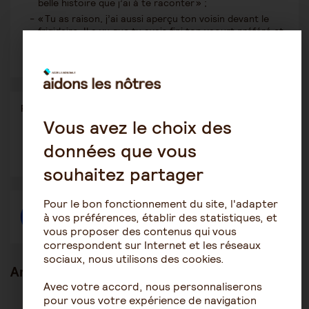
belle histoire que j’ai à te raconter » ;
« Tu as raison, j’ai aussi aperçu ton voisin devant le
frigidaire. Il a vu que tu avais fini ton yaourt préféré et
il est parti t’en acheter un autre ! ».
Partager
Partager l'article
ce
Vous avez le choix des
contenu
données que vous
Ouvrir
Ouvrir
Ouvrir
dans
dans
dans
une
une
une
souhaitez partager
autre
autre
autre
fenêtre
fenêtre
fenêtre
Pour le bon fonctionnement du site, l'adapter
à vos préférences, établir des statistiques, et
Créer une discussion à propos de l'article
vous proposer des contenus qui vous
correspondent sur Internet et les réseaux
sociaux, nous utilisons des cookies.
Articles en lien
Avec votre accord, nous personnaliserons
pour vous votre expérience de navigation