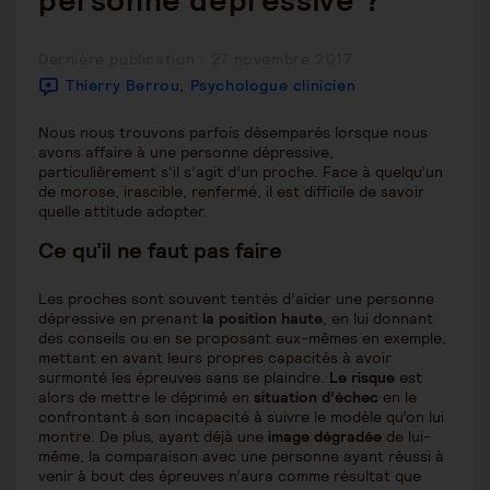
personne dépressive ?
Publication
Dernière publication : 27 novembre 2017
publiée :
Thierry Berrou, Psychologue clinicien
Nous nous trouvons parfois désemparés lorsque nous
avons affaire à une personne dépressive,
particulièrement s’il s’agit d’un proche. Face à quelqu’un
de morose, irascible, renfermé, il est difficile de savoir
quelle attitude adopter.
Ce qu’il ne faut pas faire
Les proches sont souvent tentés d’aider une personne
dépressive en prenant
la position haute
, en lui donnant
des conseils ou en se proposant eux-mêmes en exemple,
mettant en avant leurs propres capacités à avoir
surmonté les épreuves sans se plaindre.
Le risque
est
alors de mettre le déprimé en
situation d’échec
en le
confrontant à son incapacité à suivre le modèle qu’on lui
montre. De plus, ayant déjà une
image dégradée
de lui-
même, la comparaison avec une personne ayant réussi à
venir à bout des épreuves n’aura comme résultat que