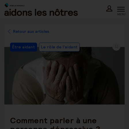
Skip
to
content
MENU
Retour aux articles
Post
Être aidant
Le rôle de l'aidant
Category:
Comment parler à une