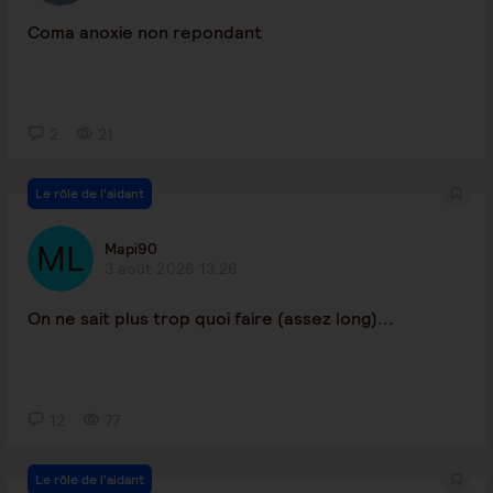
Coma anoxie non repondant
2
21
Le rôle de l'aidant
Mapi90
3 août 2026 13:26
On ne sait plus trop quoi faire (assez long)...
12
77
Le rôle de l'aidant