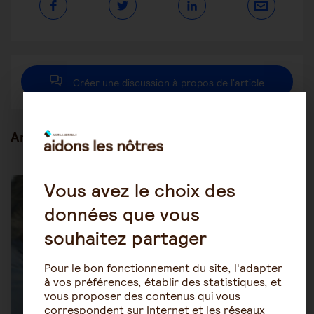
Ouvrir
Ouvrir
Ouvrir
dans
dans
dans
une
une
une
autre
autre
autre
fenêtre
fenêtre
fenêtre
Créer une discussion à propos de l'article
Articles en lien
Être aidant
Le rôle de l'aidant
Vous avez le choix des
données que vous
souhaitez partager
Pour le bon fonctionnement du site, l'adapter
à vos préférences, établir des statistiques, et
vous proposer des contenus qui vous
correspondent sur Internet et les réseaux