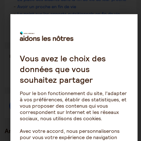
Avoir un proche en fin de vie
Le point sur les apports nutritionnels en fin de vie
L’alimentation et l’hydratation de son proche
en fin de vie
Vous avez le choix des
Partager
Partager l'article
ce
données que vous
contenu
Ouvrir
Ouvrir
Ouvrir
souhaitez partager
dans
dans
dans
une
une
une
autre
autre
autre
fenêtre
fenêtre
fenêtre
Pour le bon fonctionnement du site, l'adapter
à vos préférences, établir des statistiques, et
vous proposer des contenus qui vous
Créer une discussion à propos de l'article
correspondent sur Internet et les réseaux
sociaux, nous utilisons des cookies.
Articles en lien
Avec votre accord, nous personnaliserons
pour vous votre expérience de navigation