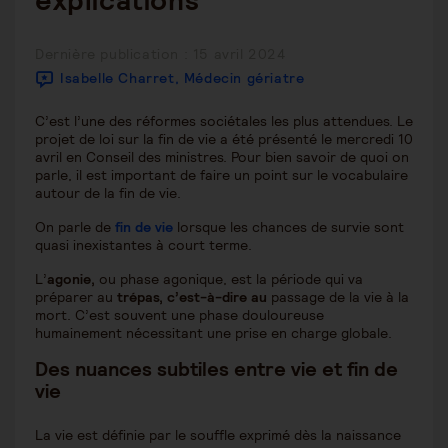
explications
Publication
Dernière publication : 15 avril 2024
publiée :
Isabelle Charret, Médecin gériatre
C’est l’une des réformes sociétales les plus attendues. Le
projet de loi sur la fin de vie a été présenté le mercredi 10
avril en Conseil des ministres. Pour bien savoir de quoi on
parle, il est important de faire un point sur le vocabulaire
autour de la fin de vie.
On parle de
fin de vie
lorsque les chances de survie sont
quasi inexistantes à court terme.
L’
agonie,
ou phase agonique, est la période qui va
préparer au
trépas, c’est-à-dire au
passage de la vie à la
mort. C’est souvent une phase douloureuse
humainement nécessitant une prise en charge globale.
Des nuances subtiles entre vie et fin de
vie
La vie est définie par le souffle exprimé dès la naissance