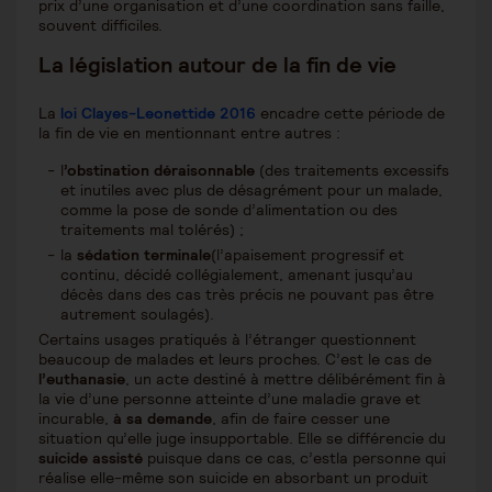
prix d’une organisation et d’une coordination sans faille,
souvent difficiles.
La législation autour de la fin de vie
La
loi Clayes-Leonettide 2016
encadre cette période de
la fin de vie en mentionnant entre autres :
l
’obstination déraisonnable
(des traitements excessifs
et inutiles avec plus de désagrément pour un malade,
comme la pose de sonde d’alimentation ou des
traitements mal tolérés) ;
la
sédation terminale
(l’apaisement progressif et
continu, décidé collégialement, amenant jusqu’au
décès dans des cas très précis ne pouvant pas être
autrement soulagés).
Certains usages pratiqués à l’étranger questionnent
beaucoup de malades et leurs proches. C’est le cas de
l’euthanasie
, un acte destiné à mettre délibérément fin à
la vie d’une personne atteinte d’une maladie grave et
incurable,
à sa demande
, afin de faire cesser une
situation qu’elle juge insupportable. Elle se différencie du
suicide assisté
puisque dans ce cas, c’estla personne qui
réalise elle-même son suicide en absorbant un produit