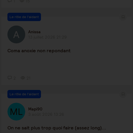
1
15
Le rôle de l'aidant
Anissa
13 juillet 2026 21:29
Coma anoxie non repondant
2
21
Le rôle de l'aidant
Mapi90
3 août 2026 13:26
On ne sait plus trop quoi faire (assez long)...