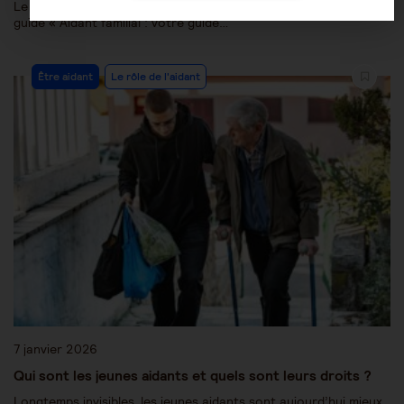
Le ministère des Solidarités et de la Santé a édité, en 2015, le
guide « Aidant familial : votre guide…
Être aidant
Le rôle de l'aidant
7 janvier 2026
Qui sont les jeunes aidants et quels sont leurs droits ?
Longtemps invisibles, les jeunes aidants sont aujourd’hui mieux