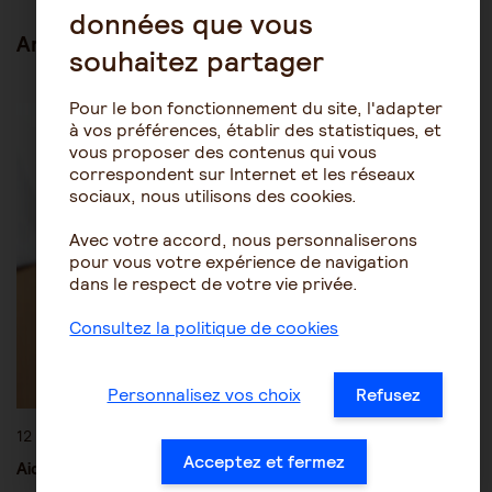
données que vous
Articles en lien
souhaitez partager
Être aidant
Le rôle de l'aidant
Pour le bon fonctionnement du site, l'adapter
à vos préférences, établir des statistiques, et
vous proposer des contenus qui vous
correspondent sur Internet et les réseaux
sociaux, nous utilisons des cookies.
Avec votre accord, nous personnaliserons
pour vous votre expérience de navigation
dans le respect de votre vie privée.
Consultez la politique de cookies
Personnalisez vos choix
Refusez
12 octobre 2016
Acceptez et fermez
Aidants : suivez le guide !