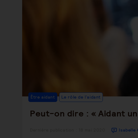
Post
Être aidant
Le rôle de l'aidant
Category:
Peut-on dire : « Aidant un
Publication
Dernière publication : 18 mai 2020
Isabelle
publiée :