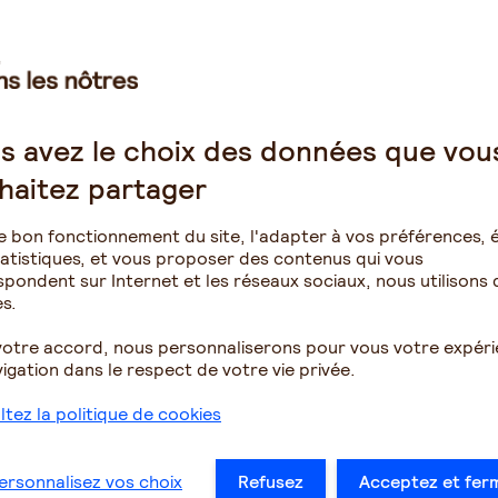
t ce costume permanent de l’aidant qui le définit, absorbe
eléguée au second plan.
du temps des maladies neurocognitives ainsi que la
ements de ces trois composantes. C’est épuisant et
 membres de la famille et les professionnels. Or, la
s avez le choix des données que vou
ue vous enfermer dans un portrait figé, en costume
plus lourd à porter. Il est beaucoup plus utile de vous
haitez partager
 de votre vie, d’en mesurer les limites, d’en changer
e bon fonctionnement du site, l'adapter à vos préférences, é
nable d’une relation d’aide spécifique
atistiques, et vous proposer des contenus qui vous
pondent sur Internet et les réseaux sociaux, nous utilisons 
s.
mêmes d’être aidés très tôt dans l’évolution de la
et tâches justes et ainsi permettre au système de tenir
votre accord, nous personnaliserons pour vous votre expér
a clé de voûte. Il s’agira d’y puiser des bienfaits sans
igation dans le respect de votre vie privée.
 sans prendre en compte le jugement de tous ceux qui
tez la politique de cookies
essources fiables :
ersonnalisez vos choix
Refusez
Acceptez et fer
 (médecin, orthophoniste, infirmière, pharmacien, aide à