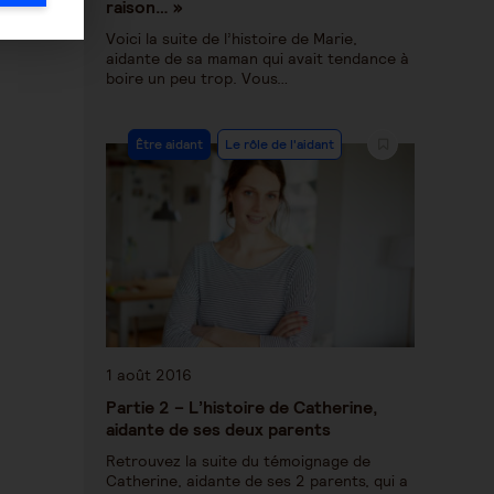
raison… »
Voici la suite de l’histoire de Marie,
aidante de sa maman qui avait tendance à
boire un peu trop. Vous…
Être aidant
Le rôle de l'aidant
1 août 2016
Partie 2 – L’histoire de Catherine,
aidante de ses deux parents
Retrouvez la suite du témoignage de
Catherine, aidante de ses 2 parents, qui a