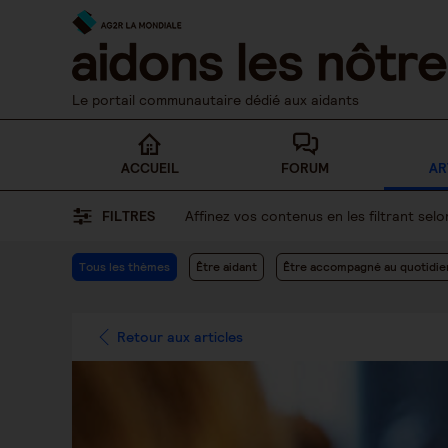
Skip
to
content
Le portail communautaire dédié aux aidants
ACCUEIL
FORUM
AR
FILTRES
Affinez vos contenus en les filtrant se
Tous les thèmes
Être aidant
Être accompagné au quotidie
Retour aux articles