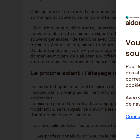
Celui qui porte la relation d’aide endosse dès le débu
son temps et souvent, sa personnalité, laquelle est r
L’évolution longue, déroutante, incertaine au cours 
mouvance des états cliniques obligent à des réajust
souvent générateur de tensions avec votre proche, les
Vou
formule « Aidant un jour, aidant toujours » ne fait q
d’aidant qui devient votre « personnage », de plus en 
sou
donner les moyens de s’ajuster aux différents aspects
voire de ne pas les endosser temporairement.
Pour l
Le proche aidant : l’étayage incontour
des st
corres
cookie
Les aidants happés dans cette spirale ont besoin eux-
maladie, afin d’y voir plus clair entre fonction, rôle 
Avec 
solidement.
La mise en place d’un cadre d’accompagnement en est l
de nav
modération, sans culpabilité d’avoir à les demander,
disent ne pas en avoir besoin.
Consul
Il est conseillé de lister les personnes et structures r
P
Les professionnels du soin ou de la relation d’aide