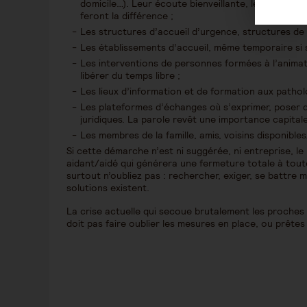
domicile…). Leur écoute bienveillante, leur convic
feront la différence ;
Les structures d’accueil d’urgence, structures de
Les établissements d’accueil, même temporaire si s
Les interventions de personnes formées à l’animatio
libérer du temps libre ;
Les lieux d’information et de formation aux patho
Les plateformes d’échanges où s’exprimer, poser d
juridiques. La parole revêt une importance capitale
Les membres de la famille, amis, voisins disponibles
Si cette démarche n’est ni suggérée, ni entreprise, le
aidant/aidé qui générera une fermeture totale à tout
surtout n’oubliez pas : rechercher, exiger, se battre 
solutions existent.
La crise actuelle qui secoue brutalement les proches 
doit pas faire oublier les mesures en place, ou prêtes 