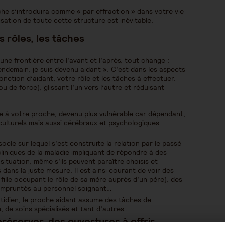
che s’introduira comme « par effraction » dans votre vie
sation de toute cette structure est inévitable.
es rôles, les tâches
e frontière entre l’avant et l’après, tout change :
endemain, je suis devenu aidant ». C’est dans les aspects
nction d’aidant, votre rôle et les tâches à effectuer.
 de force), glissant l’un vers l’autre et réduisant
ide à votre proche, devenu plus vulnérable car dépendant,
 culturels mais aussi cérébraux et psychologiques
ocle sur lequel s’est construite la relation par le passé
cliniques de la maladie impliquant de répondre à des
situation, même s’ils peuvent paraître choisis et
 dans la juste mesure. Il est ainsi courant de voir des
fille occupant le rôle de sa mère auprès d’un père), des
 empruntés au personnel soignant…
tidien, le proche aidant assume des tâches de
, de soins spécialisés et tant d’autres…
 préserver, des ouvertures à offrir