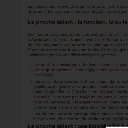
La maladie neuro-évolutive qui va affecter votre pro
et pourra, bien souvent, faire des dégâts. La réorgani
Le proche aidant : la fonction, le ou l
Dès l’annonce du diagnostic, souvent décrite comme un
« Après, plus rien n’est comme avant », « Du jour au l
de ce changement qu’il convient de distinguer votre fo
Ces trois aspects sont souvent enchevêtrés (de gré ou
l’existence propre des différents protagonistes.
La fonction d’assistance : le devoir de venir en a
est toujours présent. Il est régi par des systèmes
complexes.
Les rôles : ils se dessinent et sont dépendants du s
(réelle ou imaginée), ainsi que des manifestations 
besoins spécifiques. Ces rôles sont imposés par la 
assumés. Ils ne sont pas toujours logiques, ni joués
rôles de maternage, des glissements de rôles (une 
rôles amenant à une certaine autorité, des rôles
Les tâches : outre le partage des moments du quo
surveillance, d’animation, de rééducation cognitive
Le proche aidant : une individualité à