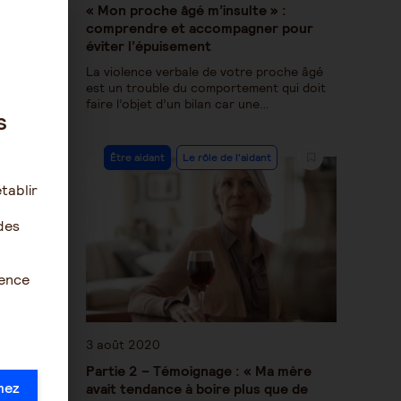
« Mon proche âgé m’insulte » :
comprendre et accompagner pour
éviter l’épuisement
La violence verbale de votre proche âgé
est un trouble du comportement qui doit
faire l’objet d’un bilan car une…
s
Être aidant
Le rôle de l'aidant
tablir
des
ience
3 août 2020
Partie 2 – Témoignage : « Ma mère
mez
avait tendance à boire plus que de