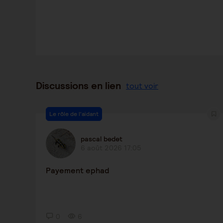
Discussions en lien
tout voir
Le rôle de l'aidant
pascal bedet
6 août 2026 17:05
Payement ephad
0
6