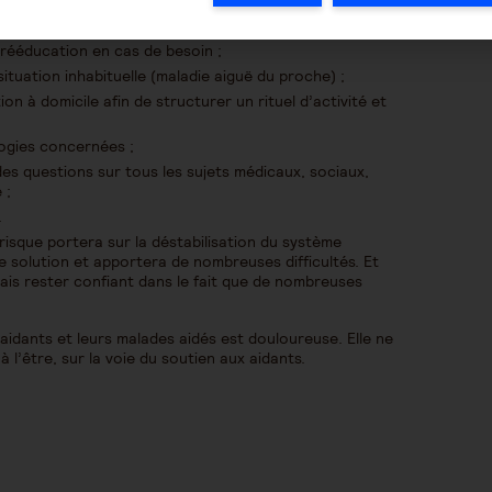
tion et leurs compétences dans les pathologies en cause
 rééducation en cas de besoin ;
ituation inhabituelle (maladie aiguë du proche) ;
n à domicile afin de structurer un rituel d’activité et
logies concernées ;
es questions sur tous les sujets médicaux, sociaux,
 ;
.
 risque portera sur la déstabilisation du système
e solution et apportera de nombreuses difficultés. Et
mais rester confiant dans le fait que de nombreuses
aidants et leurs malades aidés est douloureuse. Elle ne
à l’être, sur la voie du soutien aux aidants.