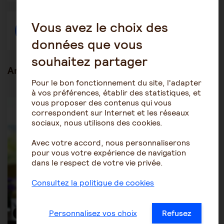
autre
autre
autre
fenêtre
fenêtre
fenêtre
Vous avez le choix des
Créer une discussion à propos de l'article
données que vous
souhaitez partager
Articles en lien
Pour le bon fonctionnement du site, l'adapter
à vos préférences, établir des statistiques, et
Être aidant
Le rôle de l'aidant
vous proposer des contenus qui vous
correspondent sur Internet et les réseaux
sociaux, nous utilisons des cookies.
Avec votre accord, nous personnaliserons
pour vous votre expérience de navigation
dans le respect de votre vie privée.
Consultez la politique de cookies
Personnalisez vos choix
Refusez