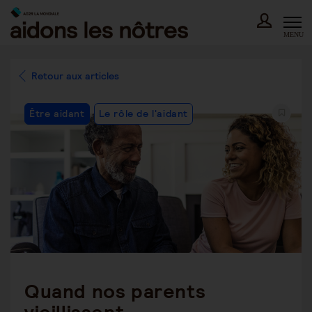
Skip
to
content
MENU
Retour aux articles
Post
Être aidant
Le rôle de l'aidant
Category:
Quand nos parents