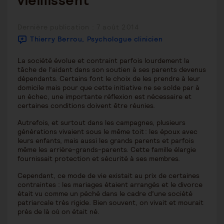
vieillissent
Senior woman looking out kitchen window
Publication
Dernière publication : 7 août 2014
publiée :
Thierry Berrou, Psychologue clinicien
La société évolue et contraint parfois lourdement la
tâche de l’aidant dans son soutien à ses parents devenus
dépendants. Certains font le choix de les prendre à leur
domicile mais pour que cette initiative ne se solde par à
un échec, une importante réflexion est nécessaire et
certaines conditions doivent être réunies.
Autrefois, et surtout dans les campagnes, plusieurs
générations vivaient sous le même toit : les époux avec
leurs enfants, mais aussi les grands parents et parfois
même les arrière-grands-parents. Cette famille élargie
fournissait protection et sécurité à ses membres.
Cependant, ce mode de vie existait au prix de certaines
contraintes : les mariages étaient arrangés et le divorce
était vu comme un péché dans le cadre d’une société
patriarcale très rigide. Bien souvent, on vivait et mourait
près de là où on était né.