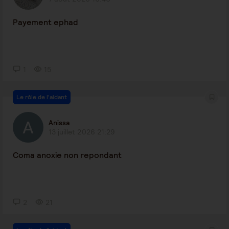
Payement ephad
1
15
Le rôle de l'aidant
Anissa
13 juillet 2026 21:29
Coma anoxie non repondant
2
21