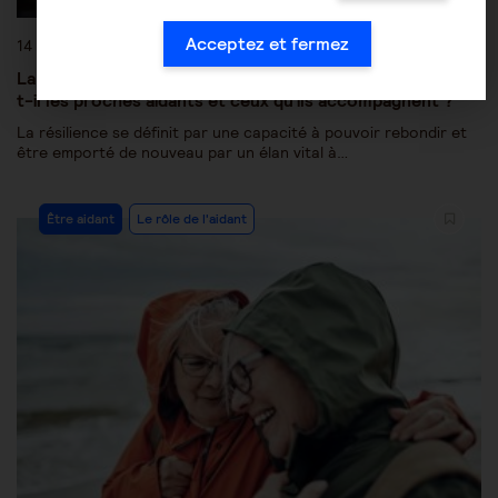
Acceptez et fermez
14 juin 2021
La résilience : de quoi s’agit-il et en quoi cela concerne-
t-il les proches aidants et ceux qu’ils accompagnent ?
La résilience se définit par une capacité à pouvoir rebondir et
être emporté de nouveau par un élan vital à…
Être aidant
Le rôle de l'aidant