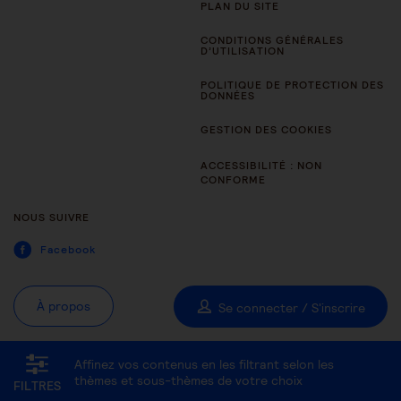
PLAN DU SITE
CONDITIONS GÉNÉRALES
D’UTILISATION
POLITIQUE DE PROTECTION DES
DONNÉES
GESTION DES COOKIES
ACCESSIBILITÉ : NON
CONFORME
NOUS SUIVRE
Facebook
À propos
Se connecter / S'inscrire
Affinez vos contenus en les filtrant selon les
Tous les thèmes
Être aidant
Être accompagné au quotidien
thèmes et sous-thèmes de votre choix
FILTRES