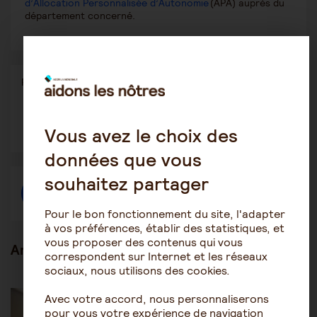
d’Allocation Personnalisée d’Autonomie
(APA) auprès du
département concerné.
Partager
Partager l'article
ce
contenu
Ouvrir
Ouvrir
Ouvrir
Vous avez le choix des
dans
dans
dans
une
une
une
autre
autre
autre
données que vous
fenêtre
fenêtre
fenêtre
souhaitez partager
Créer une discussion à propos de l'article
Pour le bon fonctionnement du site, l'adapter
à vos préférences, établir des statistiques, et
vous proposer des contenus qui vous
Articles en lien
correspondent sur Internet et les réseaux
sociaux, nous utilisons des cookies.
Être accompagné au quotidien
Les aides financières
Avec votre accord, nous personnaliserons
pour vous votre expérience de navigation