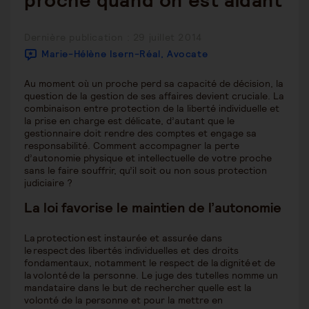
proche quand on est aidant
Publication
Dernière publication : 29 juillet 2014
publiée :
Marie-Hélène Isern-Réal, Avocate
Au moment où un proche perd sa capacité de décision, la
question de la gestion de ses affaires devient cruciale. La
combinaison entre protection de la liberté individuelle et
la prise en charge est délicate, d’autant que le
gestionnaire doit rendre des comptes et engage sa
responsabilité. Comment accompagner la perte
d’autonomie physique et intellectuelle de votre proche
sans le faire souffrir, qu’il soit ou non sous protection
judiciaire ?
La loi favorise le maintien de l’autonomie
La protection est instaurée et assurée dans
le respect des libertés individuelles et des droits
fondamentaux, notamment le respect de la dignité et de
la volonté de la personne. Le juge des tutelles nomme un
mandataire dans le but de rechercher quelle est la
volonté de la personne et pour la mettre en