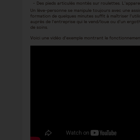
Des pieds articulés montés sur roulettes. L’apparei
Un lève-personne se manipule toujours avec une assi
formation de quelques minutes suffit à maîtriser l’uti
auprès de l’entreprise qui le vend/loue ou d’un ergo
de soins.
Voici une vidéo d’exemple montrant le fonctionnement