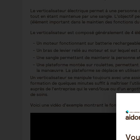
Le verticalisateur électrique permet à une personne 
tout en étant maintenue par une sangle. L’objectif peu
(élément important dans le maintien des fonctions d
Le verticalisateur est composé généralement de 4 él
Un moteur fonctionnant sur batterie rechargeabl
Un bras de levier relié au moteur et sur lequel est
Une sangle permettant de maintenir la personne et 
Une plateforme montée sur roulettes, permettant 
la manœuvre. La plateforme se déplace en utilisan
Un verticalisateur se manipule toujours avec une ass
formation de quelques minutes suffit à maîtriser l’uti
auprès de l’entreprise qui le vend/loue ou d’un ergo
de soins.
Voici une vidéo d’exemple montrant le fonctionnement
Vou