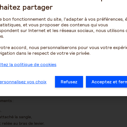
haitez partager
e bon fonctionnement du site, l'adapter à vos préférences, é
atistiques, et vous proposer des contenus qui vous
pondent sur Internet et les réseaux sociaux, nous utilisons 
s.
votre accord, nous personnaliserons pour vous votre expér
igation dans le respect de votre vie privée.
tez la politique de cookies
ersonnalisez vos choix
Refusez
Acceptez et fer
e changer d’assise ou de support de position
e par une sangle.
éments :
e,
 attaché la sangle,
reliée au bras de levier,