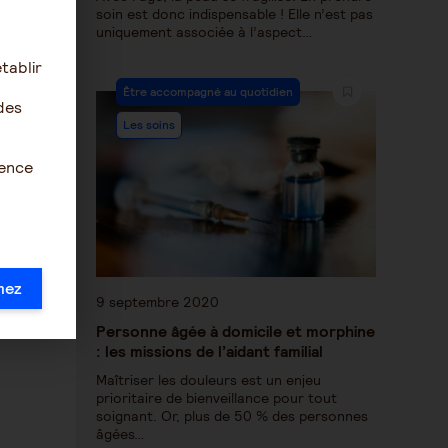
soin est donc indispensable ! Elle n’est pas
uniquement associée à l’aspect…
tablir
Être accompagné au quotidien
des
Les soins
ience
mez
9 septembre 2020
Personne âgée à domicile et morphine
: les missions de l’aidant familial
Maîtriser les douleurs est un enjeu
prioritaire de bienveillance pour tout
soignant. Or, plus de 50 % des personnes
âgées…