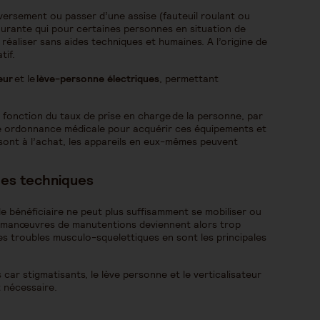
nversement ou passer d’une assise (fauteuil roulant ou
ourante qui pour certaines personnes en situation de
éaliser sans aides techniques et humaines. A l’origine de
tif.
eur
et le
lève-personne électriques
, permettant
fonction du taux de prise en charge de la personne, par
’une ordonnance médicale pour acquérir ces équipements et
sont à l’achat, les appareils en eux-mêmes peuvent
des techniques
e bénéficiaire ne peut plus suffisamment se mobiliser ou
s manœuvres de manutentions deviennent alors trop
es troubles musculo-squelettiques en sont les principales
 car stigmatisants, le lève personne et le verticalisateur
t nécessaire.