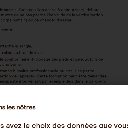
de passer d’une position assise à debout/semi-debout,
t être de ne pas perdre l’habitude de la verticalisation
u corps humain) ou de changer d’assise.
éments :
e,
 attaché la sangle,
reliée au bras de levier,
le positionnement/blocage des pieds et genoux lors de
t une barre.
istance humaine professionnelle ou non. Une petite
lisation de l’appareil. Cette formation peut être demandée
thérapeute intervenant par exemple déjà dans le parcours
 de l’appareil :
s avez le choix des données que vou