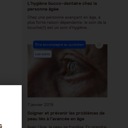
L’hygiène bucco-dentaire chez la
personne âgée
Chez une personne avançant en âge, à
plus forte raison dépendante, le soin de la
bouche(1) est un soin d’hygiène…
Être accompagné au quotidien
Les soins
7 janvier 2019
Soigner et prévenir les problèmes de
peau liés à l’avancée en âge
s
Avec l’âge, la peau se fragilise. En prendre