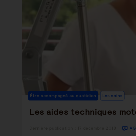
Post
Être accompagné au quotidien
Les soins
Cate
Les aides techniques mot
Publication
Dernière publication : 17 décembre 2018
AG
publiée :