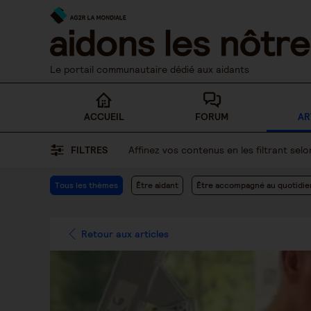
Skip
to
content
Le portail communautaire dédié aux aidants
ACCUEIL
FORUM
AR
FILTRES
Affinez vos contenus en les filtrant se
Tous les thèmes
Être aidant
Être accompagné au quotidie
Retour aux articles