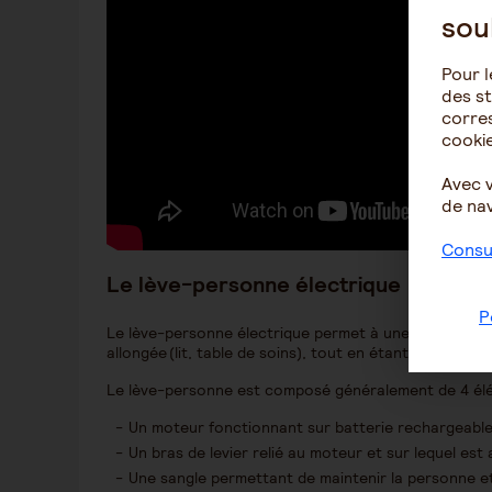
sou
Pour l
des st
corres
cookie
Avec 
de nav
Consul
Le lève-personne électrique
P
Le lève-personne électrique permet à une personne d
allongée (lit, table de soins), tout en étant maintenu
Le lève-personne est composé généralement de 4 él
Un moteur fonctionnant sur batterie rechargeabl
Un bras de levier relié au moteur et sur lequel est
Une sangle permettant de maintenir la personne et 