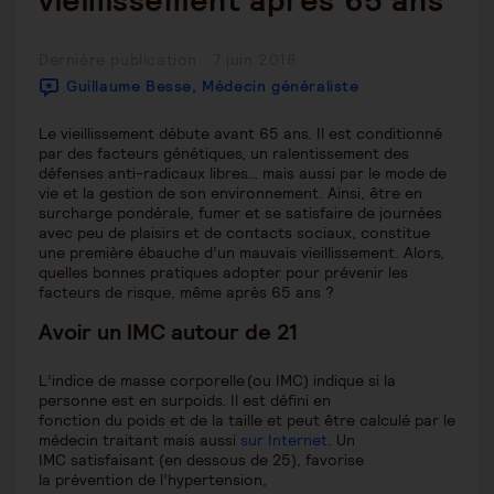
vieillissement après 65 ans
Publication
Dernière publication : 7 juin 2018
publiée :
Guillaume Besse, Médecin généraliste
Le vieillissement débute avant 65 ans. Il est conditionné
par des facteurs génétiques, un ralentissement des
défenses anti-radicaux libres… mais aussi par le mode de
vie et la gestion de son environnement. Ainsi, être en
surcharge pondérale, fumer et se satisfaire de journées
avec peu de plaisirs et de contacts sociaux, constitue
une première ébauche d’un mauvais vieillissement. Alors,
quelles bonnes pratiques adopter pour prévenir les
facteurs de risque, même après 65 ans ?
Avoir un IMC autour de 21
L’indice de masse corporelle (ou IMC) indique si la
personne est en surpoids. Il est défini en
fonction du poids et de la taille et peut être calculé par le
médecin traitant mais aussi
sur Internet
. Un
IMC satisfaisant (en dessous de 25), favorise
la prévention de l’hypertension,