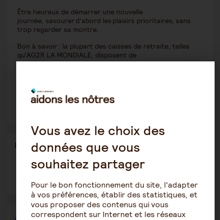
Être heureux de démarrer une nouvelle
journée, savourer d’abord les plaisirs prioritaires, sans
trop regarder sa montre.
Bon à savoir : la plupart des caisses de retraite, telles
qu’AG2R LA MONDIALE, disposent de
centres de prévention complétant
cette prévention personnelle. Vous aurez la possibilité
d’y réaliser un bilan mémoire. Rassuré, vous serez alors
plus efficace pour la stimuler au quotidien (n’utiliser que
des méthodes validées…).
Vous avez le choix des
données que vous
Partager
Partager l'article
ce
souhaitez partager
contenu
Ouvrir
Ouvrir
Ouvrir
dans
dans
dans
Pour le bon fonctionnement du site, l'adapter
une
une
une
autre
autre
autre
à vos préférences, établir des statistiques, et
fenêtre
fenêtre
fenêtre
vous proposer des contenus qui vous
correspondent sur Internet et les réseaux