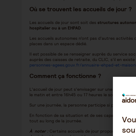
Où se trouvent les accueils de jour ?
Les accueils de jour sont soit des
structures autono
hospitalier ou à un EHPAD
.
Les accueils autonomes n’ont pas d’autres activités 
places dans un espace dédié.
Il est possible de se renseigner auprès du service soc
auprès des caisses de retraite, du CLIC, s’il en existe
personnes-agees.gouv.fr/annuaire-ehpad-et-maison
Comment ça fonctionne ?
L’accueil de jour peut s’envisager sur une demi-jou
le matin et entre 16h45 ou 17 heures le soir.
Sur une journée, la personne participe si possible à l
En fonction de sa situation et de ses capacités, elle 
Vou
tout au long de la journée.
sou
À noter :
Certains accueils de jour proposent égalem