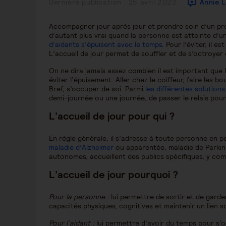
Publication
Dernière publication : 25 avril 2022
Annie L
publiée :
Accompagner jour après jour et prendre soin d’un pr
d’autant plus vrai quand la personne est atteinte d
d’aidants s’épuisent avec le temps
. Pour l’éviter, il 
L’accueil de jour permet de souffler et de s’octroye
On ne dira jamais assez combien il est important que 
éviter l’épuisement. Aller chez le coiffeur, faire les 
Bref, s’occuper de soi. Parmi
les différentes solutions
demi-journée ou une journée, de passer le relais pour
L’accueil de jour pour qui ?
En règle générale, il s’adresse à toute personne en
maladie d’Alzheimer
ou apparentée, maladie de Parkin
autonomes, accueillent des publics spécifiques, y com
L’accueil de jour pourquoi ?
Pour la personne :
lui permettre de sortir et de garder
capacités physiques, cognitives et maintenir un lien so
Pour l’aidant :
lui permettre d’avoir du temps pour s’oc