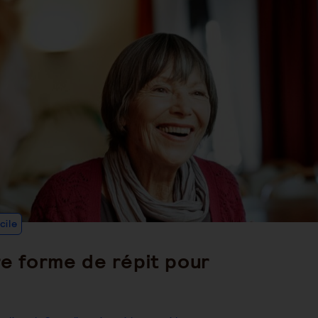
Post
cile
Category:
re forme de répit pour