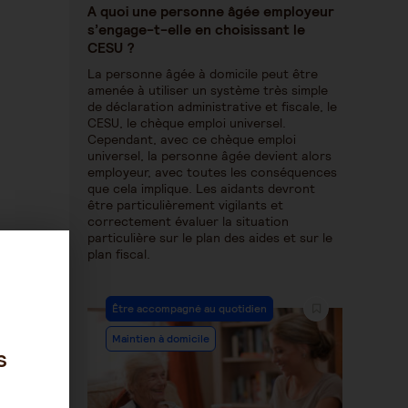
A quoi une personne âgée employeur
s’engage-t-elle en choisissant le
CESU ?
La personne âgée à domicile peut être
amenée à utiliser un système très simple
de déclaration administrative et fiscale, le
CESU, le chèque emploi universel.
Cependant, avec ce chèque emploi
universel, la personne âgée devient alors
employeur, avec toutes les conséquences
que cela implique. Les aidants devront
être particulièrement vigilants et
correctement évaluer la situation
particulière sur le plan des aides et sur le
plan fiscal.
Être accompagné au quotidien
Maintien à domicile
s