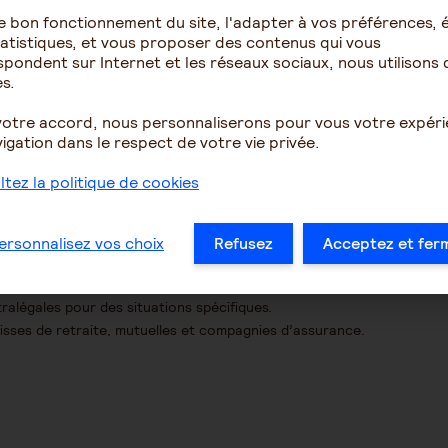
e bon fonctionnement du site, l'adapter à vos préférences, é
atistiques, et vous proposer des contenus qui vous
pondent sur Internet et les réseaux sociaux, nous utilisons 
s.
 et sont révisés annuellement.
du degré de « dépendance » de la personne et de ses
votre accord, nous personnaliserons pour vous votre expér
70 € jour
.
igation dans le respect de votre vie privée.
tez la politique de cookies
eil de jour, il existe différentes aides :
ersonnalisez vos choix
Refusez
Acceptez et fer
i est en 2022 d’un montant de 510,26 € par an et par
perçue par la personne aidée. Il faut en faire la
tralégales pour des situations spécifiques.
isses de retraite, mutuelles et compagnies d’assurance.