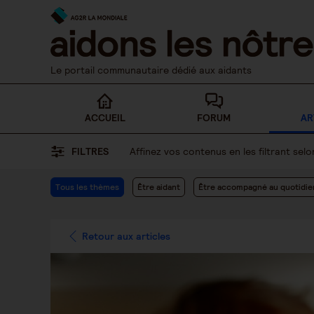
Skip
to
content
Le portail communautaire dédié aux aidants
ACCUEIL
FORUM
AR
FILTRES
Affinez vos contenus en les filtrant se
Tous les thèmes
Être aidant
Être accompagné au quotidie
Retour aux articles