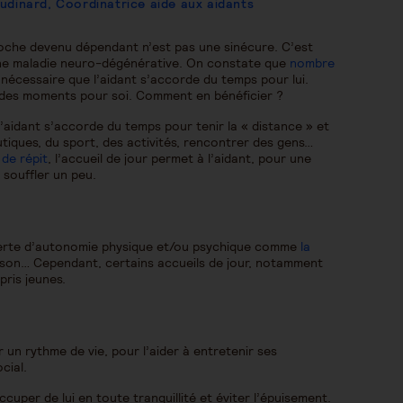
udinard, Coordinatrice aide aux aidants
oche devenu dépendant n’est pas une sinécure. C’est
’une maladie neuro-dégénérative. On constate que
nombre
est nécessaire que l’aidant s’accorde du temps pour lui.
r des moments pour soi. Comment en bénéficier ?
l’aidant s’accorde du temps pour tenir la « distance » et
boutiques, du sport, des activités, rencontrer des gens…
 de répit
, l’accueil de jour permet à l’aidant, pour une
 souffler un peu.
 perte d’autonomie physique et/ou psychique comme
la
son… Cependant, certains accueils de jour, notamment
pris jeunes.
 un rythme de vie, pour l’aider à entretenir ses
cial.
cuper de lui en toute tranquillité et éviter l’épuisement.