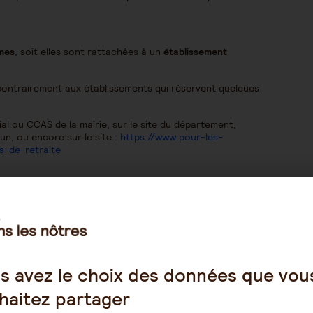
mes
, soit elles sont rattachées à un
établissement
contrairement aux établissements qui réservent quelques
ial ou CCAS de la mairie, sur le site du département,
 un, ou encore sur le site :
https://www.pour-les-
s-de-retraite
rnée ou une journée, généralement entre 8h45 ou 9 heures
’élaboration du repas et déjeune sur place.
participe aux activités animées par des professionnels
s avez le choix des données que vou
haitez partager
ent le transport. Ils viennent chercher la personne à son