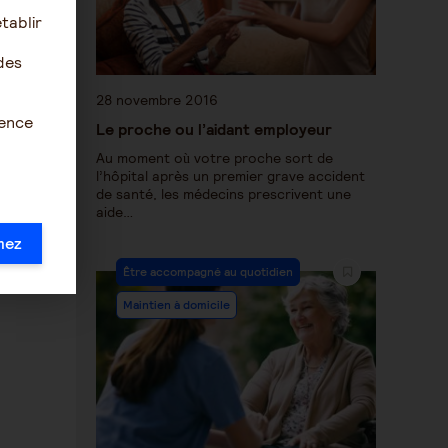
tablir
des
28 novembre 2016
ience
Le proche ou l’aidant employeur
Au moment où votre proche sort de
l’hôpital après un premier grave accident
de santé, les médecins prescrivent une
aide…
mez
Être accompagné au quotidien
Maintien à domicile