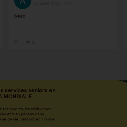
23 juillet 2026 10:15
Ssiad
1
16
s services seniors en
LA MONDIALE
 transports, les résidences
les et bien pensés dans
ine de vie, partout en France.