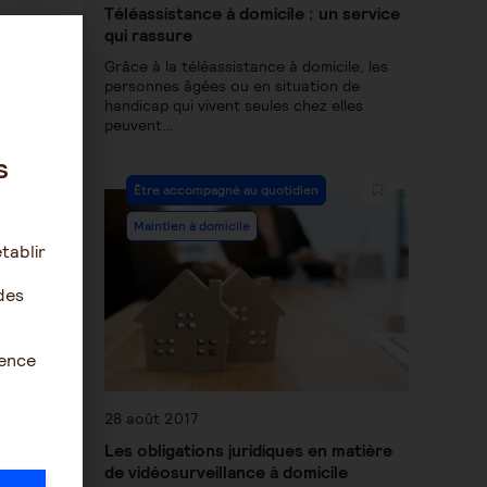
Téléassistance à domicile : un service
qui rassure
Grâce à la téléassistance à domicile, les
personnes âgées ou en situation de
handicap qui vivent seules chez elles
peuvent…
s
Être accompagné au quotidien
Maintien à domicile
tablir
des
ience
28 août 2017
Les obligations juridiques en matière
de vidéosurveillance à domicile