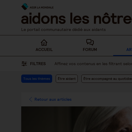
Skip
to
content
Le portail communautaire dédié aux aidants
ACCUEIL
FORUM
AR
FILTRES
Affinez vos contenus en les filtrant se
Tous les thèmes
Être aidant
Être accompagné au quotidie
Retour aux articles