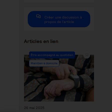
autre
autre
autre
fenêtre
fenêtre
fenêtre
Créer une discussion à
propos de l'article
Articles en lien
Être accompagné au quotidien
Maintien à domicile
26 mai 2025