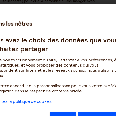
au-fourchette) pour que la personne puisse manger avec
€
.
es antidérapantes
. Sachez également que des rouleaux
0 à 15 €. Vous pourrez ainsi positionner les feuilles
s avez le choix des données que vou
re
rehaussés
, notamment lorsque la prise des aliments est
ent demander à choisir des récipients de couleurs
haitez partager
e « à découpe nasale » afin de faciliter la bascule du
e bon fonctionnement du site, l'adapter à vos préférences, é
 ou si elle souffre de troubles de la déglutition. Un
atistiques, et vous proposer des contenus qui vous
euvent aussi être équipés de poignées ou de système de
pondent sur Internet et les réseaux sociaux, nous utilisons 
s.
ion des repas
votre accord, nous personnaliserons pour vous votre expér
igation dans le respect de votre vie privée.
 :
) ;
tez la politique de cookies
ces permettant de fixer les aliments avant de les