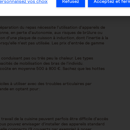
ersonnalisez vos choix
Refusez
Acceptez et fer
préparation du repas nécessite l’utilisation d’appareils de
onne, en perte d’autonomie, aux risques de brûlure ou
ion d’une plaque de cuisson à induction, dont l’inertie à la
rsqu’elle n’est pas utilisée. Les prix d’entrée de gamme
conduisant pas ou très peu la chaleur. Les types
cités de mobilisation des bras de l’individu.
s coûte en moyenne 500 à 800 €. Sachez que les hottes
ciles à utiliser avec des troubles articulaires par
ande en optant pour :
travail de la cuisine peuvent parfois être difficile d’accès
us pouvez envisager d’installer des appareils standard
selle compacts (9 couverts par exemple) à poser