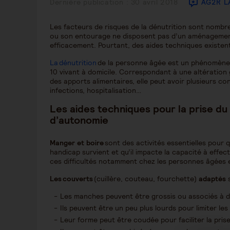
Publication
Dernière publication : 30 avril 2018
AG2R L
publiée :
Les facteurs de risques de la dénutrition sont nombre
ou son entourage ne disposent pas d’un aménagement
efficacement. Pourtant, des aides techniques existent
La dénutrition
de la personne âgée est un phénomène 
10 vivant à domicile. Correspondant à une altération g
des apports alimentaires, elle peut avoir plusieurs co
infections, hospitalisation…
Les aides techniques pour la prise d
d’autonomie
Manger et boire
sont des activités essentielles pour 
handicap survient et qu’il impacte la capacité à effe
ces difficultés notamment chez les personnes âgées 
Les couverts
(cuillère, couteau, fourchette)
adaptés
s
Les manches peuvent être grossis ou associés à des
Ils peuvent être un peu plus lourds pour limiter le
Leur forme peut être coudée pour faciliter la prise