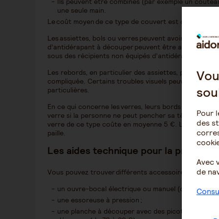
Ils peuvent être combinés (par exemple un coute
une seule main.
Le coût moyen de ce type de couvert est de
10 à 20 
Les assiettes, bols ou verres peuvent avoir des
surfac
d’antidérapant à découper peuvent être achetés pour 1
sous des récipients non équipés d’antidérapant.
Vou
Les rebords, en particulier des assiettes, peuvent êt
compliquée. Certains troubles visuels peuvent égalem
sou
particulières.
En ce qui concerne les verres, leurs bords peuvent êtr
Pour l
verre si la personne ne peut pencher sa tête en arrière
des st
verre de ce type coûte en moyenne 5 €. Les verres p
corres
paille.
cookie
Les aides technique pour la préparat
Avec 
de nav
Vous pouvez trouver différents accessoires, tels que
un ouvre-bocal électrique ou manuel (de 15 à 50 €
Consul
une essoreuse à pression ;
une planche à découper avec des picots ou des pin