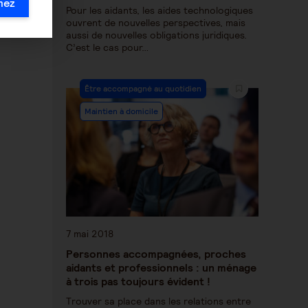
mez
Pour les aidants, les aides technologiques
ouvrent de nouvelles perspectives, mais
aussi de nouvelles obligations juridiques.
C’est le cas pour…
Être accompagné au quotidien
Maintien à domicile
7 mai 2018
Personnes accompagnées, proches
aidants et professionnels : un ménage
à trois pas toujours évident !
Trouver sa place dans les relations entre