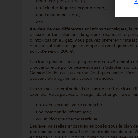
découper (de 70 à 80 €),
P
un épluche-légumes ergonomique ;
une balance parlante ;
etc.
Au-delà de ces différentes solutions techniques
, la 
cuisson potentiellement dangereux, exposant la pers
d’intoxication au gaz. Vous pouvez préférer l’installat
chaleur est faible et qui se coupe automatiquement lo
sont d’environ 200 €.
Les fours peuvent aussi proposer des revêtements ne 
d’ouverture de porte peuvent aussi s’adapter aux capa
Ce modèle de four aux caractéristiques particulière
peuvent être également télécommandées.
Les robinetteries standard de cuisine sont parfois diffi
exemple. Vous pouvez envisager de changer la comm
un levier agrandi, voire recourbé ;
une commande infrarouge ;
ou un blocage thermostatique.
Les lave-vaisselles encastrés et posés sous le plan de 
pour les personnes souffrant de problèmes de dos. Vo
en hauteur (80 à 90 cm) ou opter pour des lave-vais