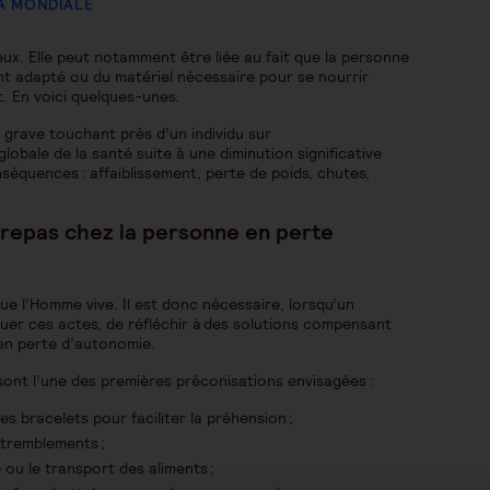
A MONDIALE
ux. Elle peut notamment être liée au fait que la personne
 adapté ou du matériel nécessaire pour se nourrir
. En voici quelques-unes.
grave touchant près d’un individu sur
lobale de la santé suite à une diminution significative
nséquences : affaiblissement, perte de poids, chutes,
u repas chez la personne en perte
que l’Homme vive. Il est donc nécessaire, lorsqu’un
ctuer ces actes, de réfléchir à des solutions compensant
en perte d’autonomie.
ont l’une des premières préconisations envisagées :
 bracelets pour faciliter la préhension ;
s tremblements ;
 ou le transport des aliments ;