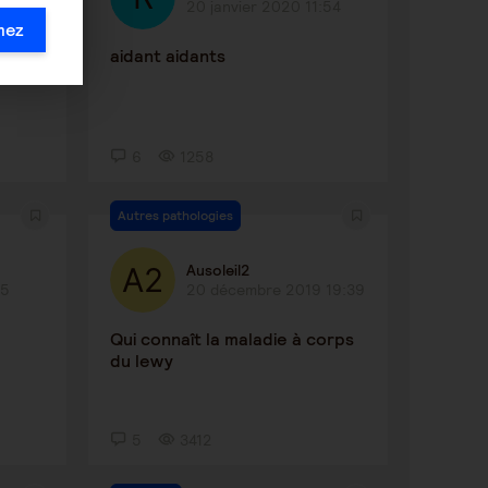
20 janvier 2020 11:54
mez
ue
aidant aidants
6
1258
Autres pathologies
Ausoleil2
05
20 décembre 2019 19:39
Qui connaît la maladie à corps
du lewy
5
3412