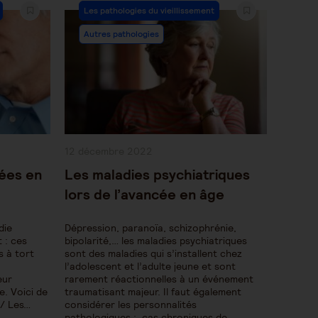
Post
Les pathologies du vieillissement
Category:
Autres pathologies
Publication
12 décembre 2022
publiée :
ées en
Les maladies psychiatriques
lors de l’avancée en âge
die
Dépression, paranoïa, schizophrénie,
 : ces
bipolarité,… les maladies psychiatriques
 à tort
sont des maladies qui s’installent chez
l’adolescent et l’adulte jeune et sont
eur
rarement réactionnelles à un événement
e. Voici de
traumatisant majeur. Il faut également
1/ Les…
considérer les personnalités
pathologiques : cas chroniques de