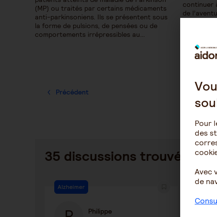
continuer 
(MP) ou traités par certains médicaments
de l’aventu
anti-parkinsoniens. Ils se présentent sous
un véritab
la forme de pulsions, de pensées ou de
familiale 
comportements irrépressibles au…
maladie ne
concerne
Vou
Précédent
sou
Pour l
des st
corres
cookie
35 discussions trouvées
Avec 
de nav
Alzheimer
La vie
Consul
Philippe