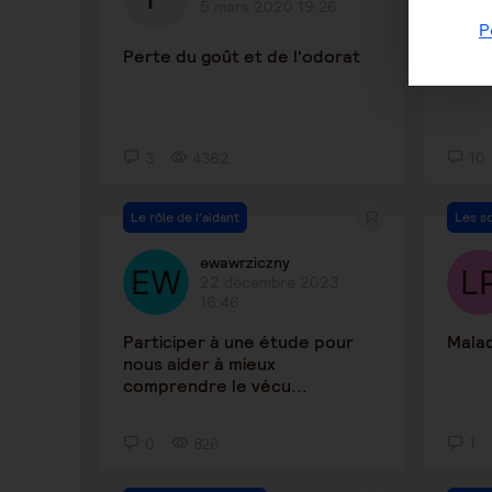
5 mars 2020 19:26
P
Perte du goût et de l'odorat
Intég
diffic
3
4362
10
Le rôle de l'aidant
Les s
ewawrziczny
22 décembre 2023
16:46
Participer à une étude pour
Mala
nous aider à mieux
comprendre le vécu...
0
826
1