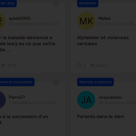
 de Lewy
Alzheimer
sylvie2000
Malisa
30 septembre 2019 2:03
22 juin 2023 8:58
r la maladie demence a
Alzheimer et violences
de lewy es ce que cette
verbales
ie ...
4739
4
4669
moine et succession
Maintien à domicile
Pierre77
Josycesmoi
1 décembre 2022 23:42
29 novembre 2022
s à la succession d'un
Parents dans le déni
t