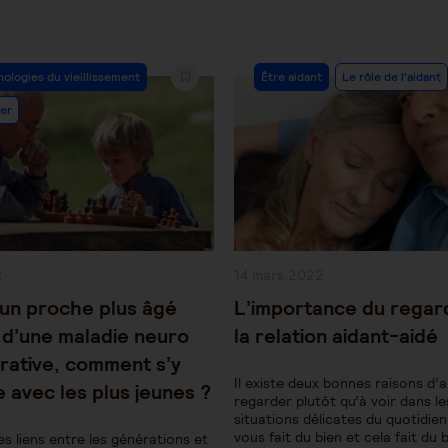
Post
hologies du vieillissement
Être aidant
Le rôle de l'aidant
y:
Category:
er
Publication
2
14 mars 2022
publiée :
un proche plus âgé
L’importance du regar
 d’une maladie neuro
la relation aidant-aidé
ative, comment s’y
Il existe deux bonnes raisons d’
 avec les plus jeunes ?
regarder plutôt qu’à voir dans le
situations délicates du quotidien
vous fait du bien et cela fait du 
es liens entre les générations et