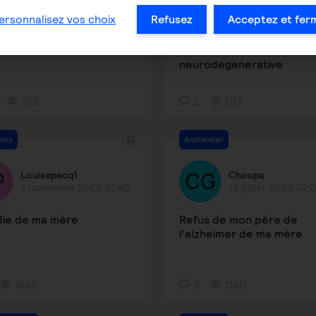
16 décembre 2024 23:17
1 avril 2024 8:04
ersonnalisez vos choix
Refusez
Acceptez et fer
ration Ehapd USLD
Urgent cherche neurolog
ile
triatement maladie
neurodegenerative
523
2
1117
oins
Alzheimer
Louisepecq1
Choupa
7 novembre 2023 10:40
19 juillet 2023 10:
die de ma mère
Refus de mon père de
l'alzheimer de ma mère
1663
2
3160