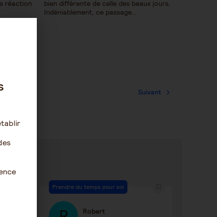
ne réaction
bien différente de celle des beaux jours.
Indéniablement, ce passage…
s
Suivant
tablir
des
ience
Prendre du temps pour soi
Robert