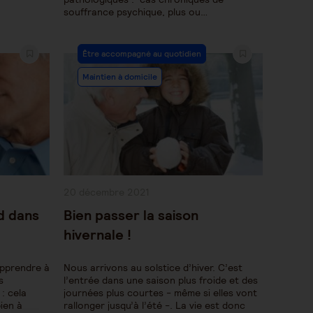
souffrance psychique, plus ou…
Post
Être accompagné au quotidien
Category:
Maintien à domicile
Publication
20 décembre 2021
publiée :
d dans
Bien passer la saison
hivernale !
apprendre à
Nous arrivons au solstice d’hiver. C’est
s
l’entrée dans une saison plus froide et des
 : cela
journées plus courtes - même si elles vont
bien à
rallonger jusqu’à l’été -. La vie est donc