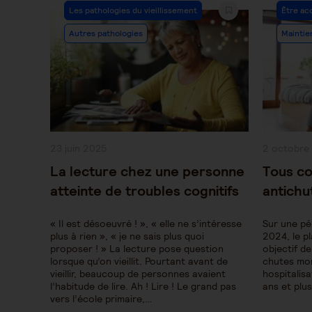
Post
Post
Les pathologies du vieillissement
Être ac
Category:
Categor
Autres pathologies
Maintie
Publication
Publication
23 juin 2025
2 octobre
publiée :
publiée :
La lecture chez une personne
Tous co
atteinte de troubles cognitifs
antich
« Il est désoeuvré ! », « elle ne s’intéresse
Sur une pé
plus à rien », « je ne sais plus quoi
2024, le p
proposer ! » La lecture pose question
objectif d
lorsque qu’on vieillit. Pourtant avant de
chutes mor
vieillir, beaucoup de personnes avaient
hospitalis
l’habitude de lire. Ah ! Lire ! Le grand pas
ans et plu
vers l’école primaire,…