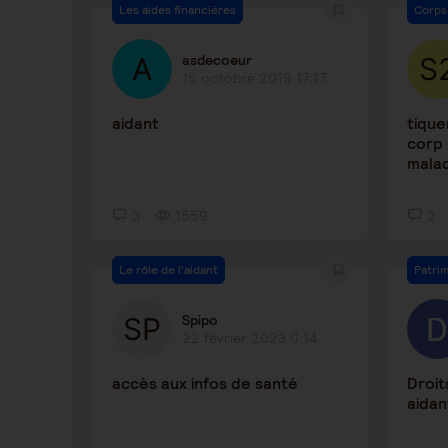
Les aides financières
Corps
asdecoeur
15 octobre 2019 17:17
aidant
tique
corp 
malad
3
1559
2
Le rôle de l'aidant
Patri
Spipo
22 février 2023 0:14
accès aux infos de santé
Droit
aidan