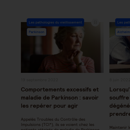
Post
Post
Les pathologies du vieillissement
Les pat
Category:
Categor
Parkinson
Alzheim
Publication
Publication
19 septembre 2022
8 juin 202
publiée :
publiée :
Comportements excessifs et
Lorsqu’
maladie de Parkinson : savoir
souffre
les repérer pour agir
dégénér
prendre
Appelés Troubles du Contrôle des
Impulsions (TCI*), ils se voient chez les
Maintenir l
patients atteints de maladie de Parkinson