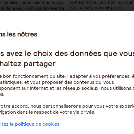
votre proche. La vision induit u
à les tisser patiemment au cours
Voir, c’est percevoir par la…
re de la vie : voici qui représente
le challenge lorsque la dynamique
se trouve confrontée à une
urologique évolutive. Et cela
…
s avez le choix des données que vou
1
2
3
4
haitez partager
e bon fonctionnement du site, l'adapter à vos préférences, é
atistiques, et vous proposer des contenus qui vous
pondent sur Internet et les réseaux sociaux, nous utilisons 
s.
votre accord, nous personnaliserons pour vous votre expér
igation dans le respect de votre vie privée.
 en établissement spécialisé
Le rôle de l'aidant
tez la politique de cookies
Virginie6792
Bachera