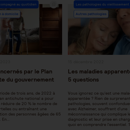
Post
compagné au quotidien
Les pathologies du vieillissement
y:
Category:
n à domicile
Autres pathologies
Publication
 2023
15 décembre 2022
publiée :
ncernés par le Plan
Les maladies apparent
ute du gouvernement
5 questions
riode de trois ans, de 2022 à
Vous ignorez ce qu'est une mala
lan antichute national a pour
apparentée ? Rien de surprenant
e réduire de 20 % le nombre de
pathologies, souvent confondues
telles ou entraînant une
avec Alzheimer, souffrent d'une
ation des personnes âgées de 65
méconnaissance qui complique l
s. En…
diagnostic et leur prise en charg
quoi en comprendre l'essentiel. 