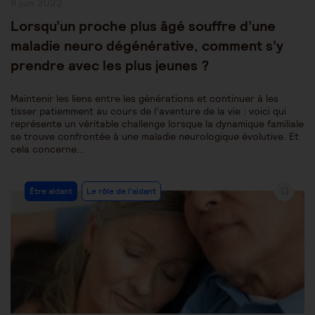
Publication
8 juin 2022
publiée :
Lorsqu’un proche plus âgé souffre d’une
maladie neuro dégénérative, comment s’y
prendre avec les plus jeunes ?
Maintenir les liens entre les générations et continuer à les
tisser patiemment au cours de l’aventure de la vie : voici qui
représente un véritable challenge lorsque la dynamique familiale
se trouve confrontée à une maladie neurologique évolutive. Et
cela concerne…
Post
Être aidant
Le rôle de l'aidant
Category: