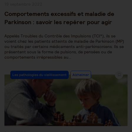
Publication
19 septembre 2022
publiée :
Comportements excessifs et maladie de
Parkinson : savoir les repérer pour agir
Appelés Troubles du Contrôle des Impulsions (TCI*), ils se
voient chez les patients atteints de maladie de Parkinson (MP)
ou traités par certains médicaments anti-parkinsoniens. Ils se
présentent sous la forme de pulsions, de pensées ou de
comportements irrépressibles au…
Post
Les pathologies du vieillissement
Alzheimer
Category: