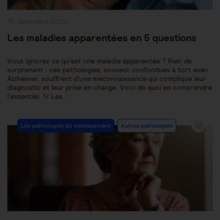
Publication
15 décembre 2022
publiée :
Les maladies apparentées en 5 questions
Vous ignorez ce qu'est une maladie apparentée ? Rien de
surprenant : ces pathologies, souvent confondues à tort avec
Alzheimer, souffrent d'une méconnaissance qui complique leur
diagnostic et leur prise en charge. Voici de quoi en comprendre
l'essentiel. 1/ Les…
Post
Les pathologies du vieillissement
Autres pathologies
Category: