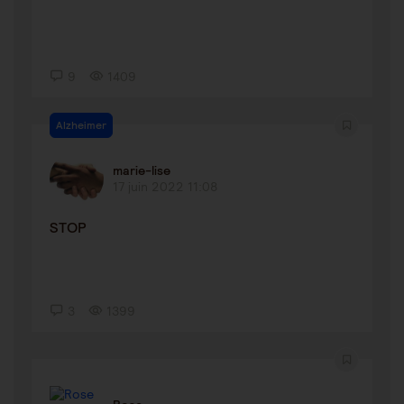
9
1409
Alzheimer
marie-lise
17 juin 2022 11:08
STOP
3
1399