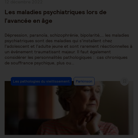
Publication
12 décembre 2022
publiée :
Les maladies psychiatriques lors de
l’avancée en âge
Dépression, paranoïa, schizophrénie, bipolarité,… les maladies
psychiatriques sont des maladies qui s’installent chez
l’adolescent et l’adulte jeune et sont rarement réactionnelles à
un événement traumatisant majeur. Il faut également
considérer les personnalités pathologiques : cas chroniques
de souffrance psychique, plus ou…
Post
Les pathologies du vieillissement
Parkinson
Category: