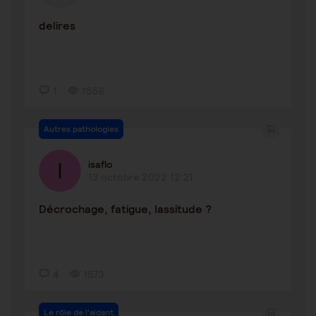
delires
1
1556
Autres pathologies
isaflo
13 octobre 2022 12:21
Décrochage, fatigue, lassitude ?
4
1573
Le rôle de l'aidant