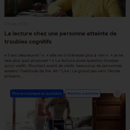
Publication
23 juin 2025
publiée :
La lecture chez une personne atteinte de
troubles cognitifs
« Il est désoeuvré ! », « elle ne s’intéresse plus à rien », « je ne
sais plus quoi proposer ! » La lecture pose question lorsque
qu’on vieillit. Pourtant avant de vieillir, beaucoup de personnes
avaient l’habitude de lire. Ah ! Lire ! Le grand pas vers l’école
primaire,…
Post
Être accompagné au quotidien
Maintien à domicile
Category: