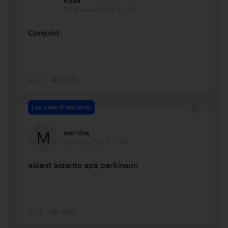
Rose
28 janvier 2021 22:19
Conjoint
2
2430
Les aides financières
marithe
12 mars 2020 11:48
aidant aidants apa parkinson
2
1199