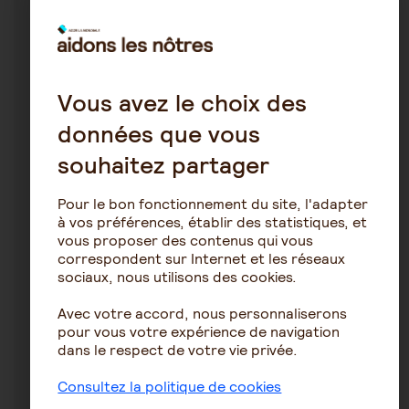
mamitwo
21 novembre 2025 20:45
Traitement maladie à corps de Léwy
Vous avez le choix des
données que vous
souhaitez partager
1
13
Pour le bon fonctionnement du site, l'adapter
Corps de Lewy
à vos préférences, établir des statistiques, et
vous proposer des contenus qui vous
alytal
correspondent sur Internet et les réseaux
17 avril 2023 17:00
sociaux, nous utilisons des cookies.
evolution aphasie primaire logopénique en
Avec votre accord, nous personnaliserons
démence à corps de lewy...
pour vous votre expérience de navigation
dans le respect de votre vie privée.
Consultez la politique de cookies
15
6834