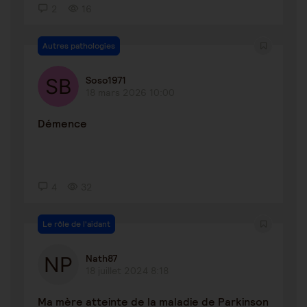
2
16
Autres pathologies
Soso1971
18 mars 2026 10:00
Démence
4
32
Le rôle de l'aidant
Nath87
18 juillet 2024 8:18
Ma mère atteinte de la maladie de Parkinson