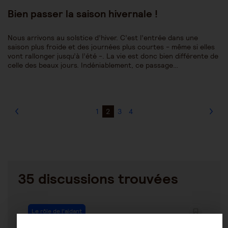
publiée :
Bien passer la saison hivernale !
Nous arrivons au solstice d’hiver. C’est l’entrée dans une
saison plus froide et des journées plus courtes - même si elles
vont rallonger jusqu’à l’été -. La vie est donc bien différente de
celle des beaux jours. Indéniablement, ce passage…
1
2
3
4
35 discussions trouvées
Le rôle de l'aidant