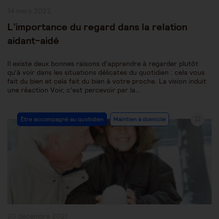
Publication
14 mars 2022
publiée :
L’importance du regard dans la relation
aidant-aidé
Il existe deux bonnes raisons d’apprendre à regarder plutôt
qu’à voir dans les situations délicates du quotidien : cela vous
fait du bien et cela fait du bien à votre proche. La vision induit
une réaction Voir, c’est percevoir par la…
Post
Être accompagné au quotidien
Maintien à domicile
Category:
Publication
20 décembre 2021