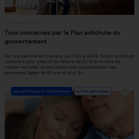
Publication
2 octobre 2023
publiée :
Tous concernés par le Plan antichute du
gouvernement
Sur une période de trois ans, de 2022 à 2024, le plan antichute
national a pour objectif de réduire de 20 % le nombre de
chutes mortelles ou entraînant une hospitalisation des
personnes âgées de 65 ans et plus. En…
Post
Les pathologies du vieillissement
Autres pathologies
Category: