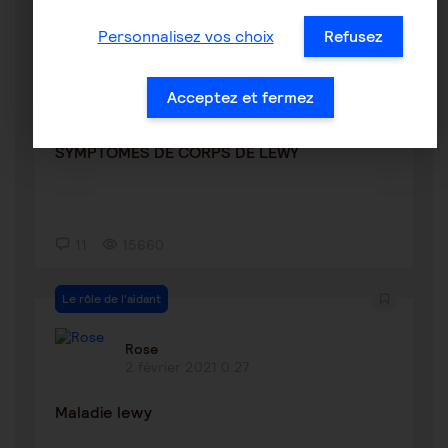
Personnalisez vos choix
Refusez
Corps de Lewy
RITA44
Acceptez et fermez
2 février 2024 22:25
SYMPTOMES DE CORPS DE LEWY
11
15660
Le rôle de l'aidant
Rose
2 février 2021 0:27
Maladie lewy