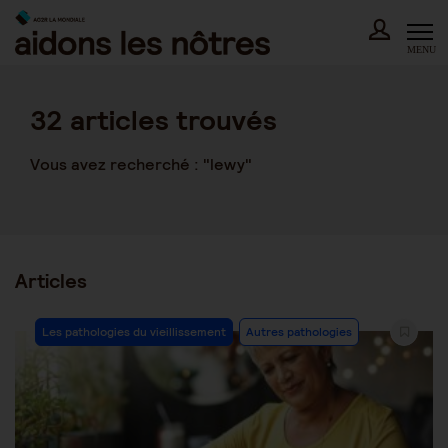
Skip
to
content
MENU
32
articles trouvés
Vous avez recherché : "lewy"
Articles
Post
Les pathologies du vieillissement
Autres pathologies
Category: