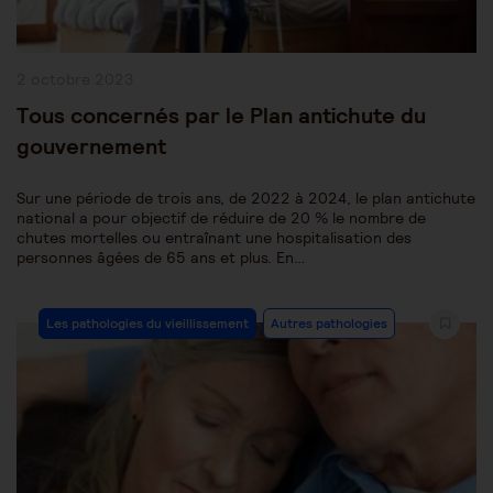
Publication
2 octobre 2023
publiée :
Tous concernés par le Plan antichute du
gouvernement
Sur une période de trois ans, de 2022 à 2024, le plan antichute
national a pour objectif de réduire de 20 % le nombre de
chutes mortelles ou entraînant une hospitalisation des
personnes âgées de 65 ans et plus. En…
Post
Les pathologies du vieillissement
Autres pathologies
Category: