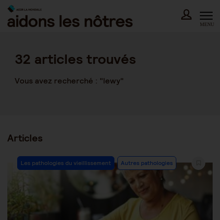
Skip
to
content
MENU
32
articles trouvés
Vous avez recherché : "lewy"
Articles
Post
Les pathologies du vieillissement
Autres pathologies
Category: