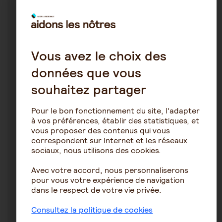
mamitwo
21 novembre 2025 20:45
Traitement maladie à corps de Léwy
Vous avez le choix des
données que vous
souhaitez partager
1
13
Pour le bon fonctionnement du site, l'adapter
Corps de Lewy
à vos préférences, établir des statistiques, et
vous proposer des contenus qui vous
alytal
correspondent sur Internet et les réseaux
17 avril 2023 17:00
sociaux, nous utilisons des cookies.
evolution aphasie primaire logopénique en
Avec votre accord, nous personnaliserons
démence à corps de lewy...
pour vous votre expérience de navigation
dans le respect de votre vie privée.
Consultez la politique de cookies
15
6834