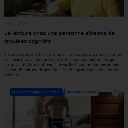
Publication
23 juin 2025
publiée :
La lecture chez une personne atteinte de
troubles cognitifs
« Il est désoeuvré ! », « elle ne s’intéresse plus à rien », « je ne
sais plus quoi proposer ! » La lecture pose question lorsque
qu’on vieillit. Pourtant avant de vieillir, beaucoup de personnes
avaient l’habitude de lire. Ah ! Lire ! Le grand pas vers l’école
primaire,…
Post
Être accompagné au quotidien
Maintien à domicile
Category: