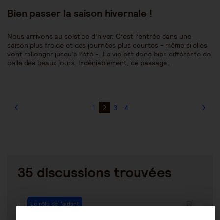
publiée :
Bien passer la saison hivernale !
Nous arrivons au solstice d’hiver. C’est l’entrée dans une
saison plus froide et des journées plus courtes - même si elles
vont rallonger jusqu’à l’été -. La vie est donc bien différente de
celle des beaux jours. Indéniablement, ce passage…
1
2
3
4
35 discussions trouvées
Le rôle de l'aidant