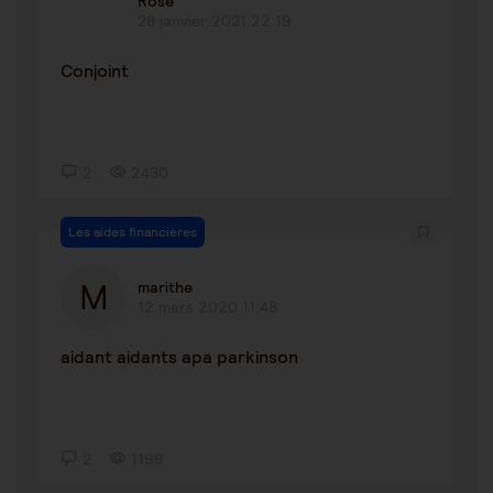
Rose
28 janvier 2021 22:19
Conjoint
2
2430
Les aides financières
marithe
12 mars 2020 11:48
aidant aidants apa parkinson
2
1199