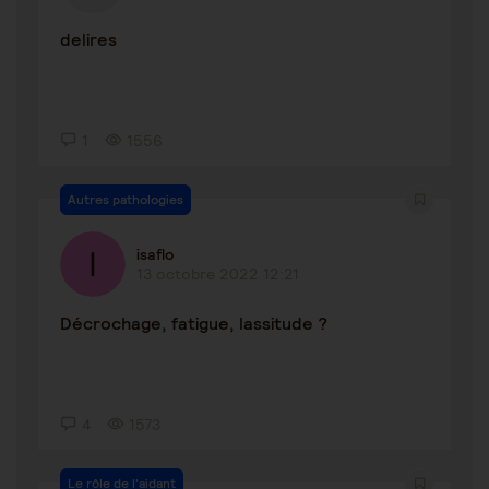
delires
1
1556
Autres pathologies
isaflo
13 octobre 2022 12:21
Décrochage, fatigue, lassitude ?
4
1573
Le rôle de l'aidant