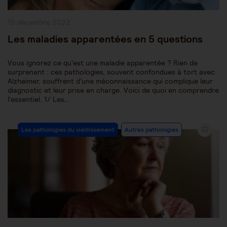
Publication
15 décembre 2022
publiée :
Les maladies apparentées en 5 questions
Vous ignorez ce qu'est une maladie apparentée ? Rien de
surprenant : ces pathologies, souvent confondues à tort avec
Alzheimer, souffrent d'une méconnaissance qui complique leur
diagnostic et leur prise en charge. Voici de quoi en comprendre
l'essentiel. 1/ Les…
Post
Les pathologies du vieillissement
Autres pathologies
Category: