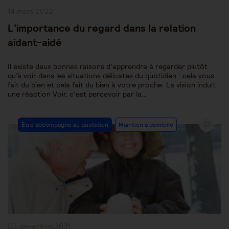
Publication
14 mars 2022
publiée :
L’importance du regard dans la relation
aidant-aidé
Il existe deux bonnes raisons d’apprendre à regarder plutôt
qu’à voir dans les situations délicates du quotidien : cela vous
fait du bien et cela fait du bien à votre proche. La vision induit
une réaction Voir, c’est percevoir par la…
Post
Être accompagné au quotidien
Maintien à domicile
Category:
Publication
20 décembre 2021