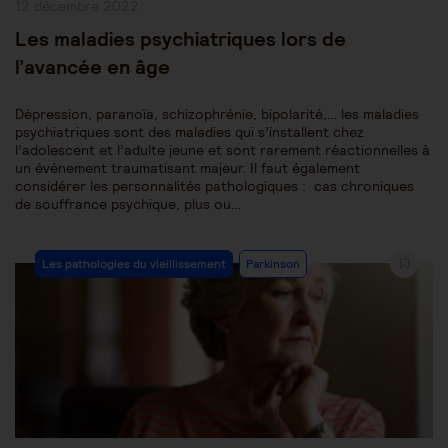
Publication
12 décembre 2022
publiée :
Les maladies psychiatriques lors de
l’avancée en âge
Dépression, paranoïa, schizophrénie, bipolarité,… les maladies
psychiatriques sont des maladies qui s’installent chez
l’adolescent et l’adulte jeune et sont rarement réactionnelles à
un événement traumatisant majeur. Il faut également
considérer les personnalités pathologiques : cas chroniques
de souffrance psychique, plus ou…
Post
Les pathologies du vieillissement
Parkinson
Category: