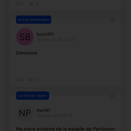
2
16
Autres pathologies
Soso1971
18 mars 2026 10:00
Démence
4
32
Le rôle de l'aidant
Nath87
18 juillet 2024 8:18
Ma mère atteinte de la maladie de Parkinson