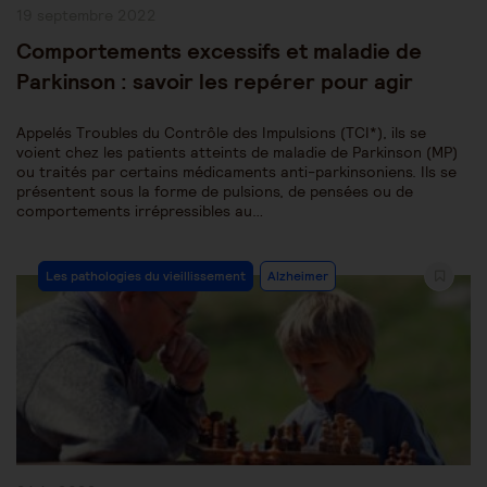
Publication
19 septembre 2022
publiée :
Comportements excessifs et maladie de
Parkinson : savoir les repérer pour agir
Appelés Troubles du Contrôle des Impulsions (TCI*), ils se
voient chez les patients atteints de maladie de Parkinson (MP)
ou traités par certains médicaments anti-parkinsoniens. Ils se
présentent sous la forme de pulsions, de pensées ou de
comportements irrépressibles au…
Post
Les pathologies du vieillissement
Alzheimer
Category: