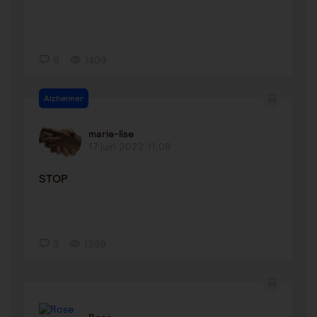
9
1409
Alzheimer
marie-lise
17 juin 2022 11:08
STOP
3
1399