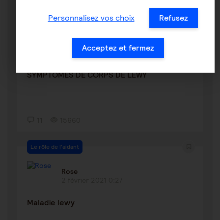
Personnalisez vos choix
Refusez
Corps de Lewy
RITA44
Acceptez et fermez
2 février 2024 22:25
SYMPTOMES DE CORPS DE LEWY
11
15660
Le rôle de l'aidant
Rose
2 février 2021 0:27
Maladie lewy