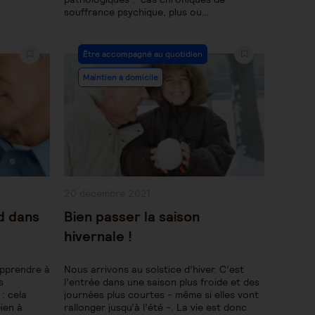
souffrance psychique, plus ou…
Post
Être accompagné au quotidien
Category:
Maintien à domicile
Publication
20 décembre 2021
publiée :
d dans
Bien passer la saison
hivernale !
apprendre à
Nous arrivons au solstice d’hiver. C’est
s
l’entrée dans une saison plus froide et des
 : cela
journées plus courtes - même si elles vont
bien à
rallonger jusqu’à l’été -. La vie est donc