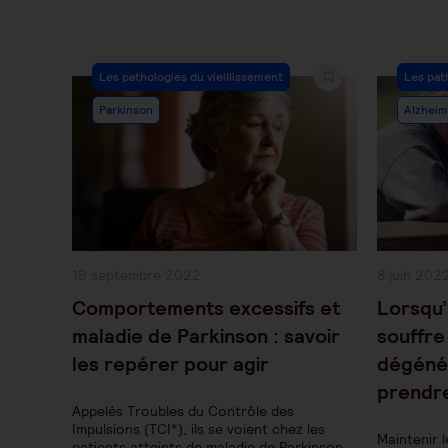
Post
Post
Les pathologies du vieillissement
Les pat
Category:
Categor
Parkinson
Alzheim
Publication
Publication
19 septembre 2022
8 juin 202
publiée :
publiée :
Comportements excessifs et
Lorsqu’
maladie de Parkinson : savoir
souffre
les repérer pour agir
dégénér
prendre
Appelés Troubles du Contrôle des
Impulsions (TCI*), ils se voient chez les
Maintenir l
patients atteints de maladie de Parkinson