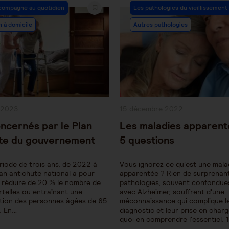
Post
compagné au quotidien
Les pathologies du vieillissement
y:
Category:
n à domicile
Autres pathologies
Publication
 2023
15 décembre 2022
publiée :
ncernés par le Plan
Les maladies apparent
ute du gouvernement
5 questions
riode de trois ans, de 2022 à
Vous ignorez ce qu'est une mala
lan antichute national a pour
apparentée ? Rien de surprenant
e réduire de 20 % le nombre de
pathologies, souvent confondues
telles ou entraînant une
avec Alzheimer, souffrent d'une
ation des personnes âgées de 65
méconnaissance qui complique l
s. En…
diagnostic et leur prise en charg
quoi en comprendre l'essentiel. 