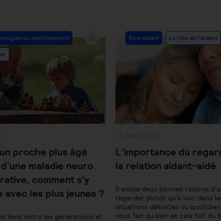
Post
hologies du vieillissement
Être aidant
Le rôle de l'aidant
y:
Category:
er
Publication
2
14 mars 2022
publiée :
un proche plus âgé
L’importance du regar
 d’une maladie neuro
la relation aidant-aidé
ative, comment s’y
Il existe deux bonnes raisons d’
 avec les plus jeunes ?
regarder plutôt qu’à voir dans le
situations délicates du quotidien
vous fait du bien et cela fait du 
es liens entre les générations et