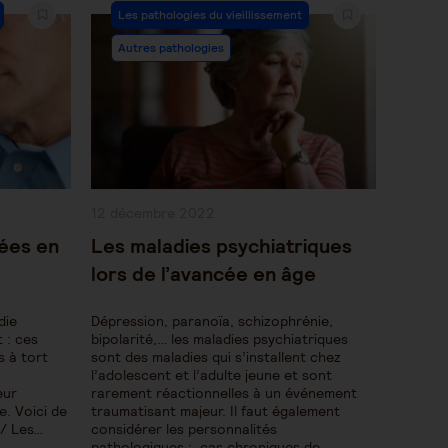
Post
Les pathologies du vieillissement
Category:
Autres pathologies
Publication
12 décembre 2022
publiée :
ées en
Les maladies psychiatriques
lors de l’avancée en âge
die
Dépression, paranoïa, schizophrénie,
 : ces
bipolarité,… les maladies psychiatriques
 à tort
sont des maladies qui s’installent chez
l’adolescent et l’adulte jeune et sont
eur
rarement réactionnelles à un événement
e. Voici de
traumatisant majeur. Il faut également
1/ Les…
considérer les personnalités
pathologiques : cas chroniques de