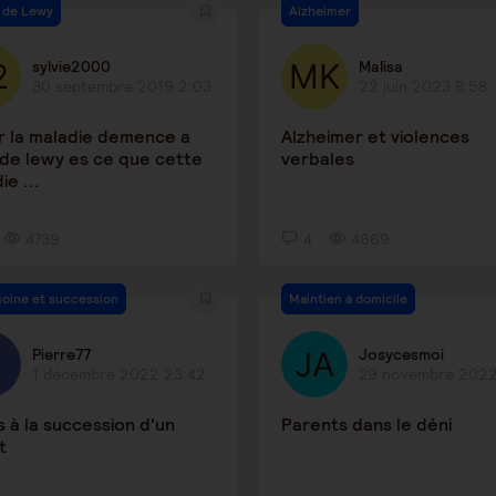
 de Lewy
Alzheimer
sylvie2000
Malisa
30 septembre 2019 2:03
22 juin 2023 8:58
r la maladie demence a
Alzheimer et violences
de lewy es ce que cette
verbales
ie ...
4739
4
4669
moine et succession
Maintien à domicile
Pierre77
Josycesmoi
1 décembre 2022 23:42
29 novembre 2022
s à la succession d'un
Parents dans le déni
t