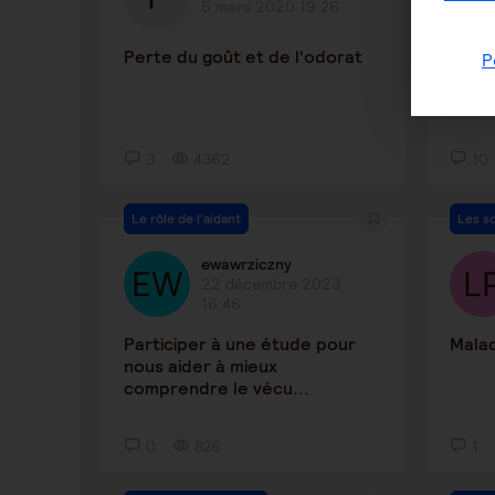
5 mars 2020 19:26
Perte du goût et de l'odorat
Intég
P
diffic
3
4362
10
Le rôle de l'aidant
Les s
ewawrziczny
22 décembre 2023
16:46
Participer à une étude pour
Mala
nous aider à mieux
comprendre le vécu...
0
826
1