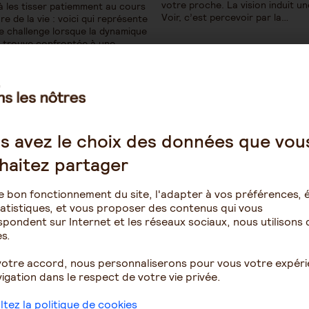
votre proche. La vision induit u
à les tisser patiemment au cours
Voir, c’est percevoir par la…
re de la vie : voici qui représente
le challenge lorsque la dynamique
se trouve confrontée à une
urologique évolutive. Et cela
…
1
2
3
4
s avez le choix des données que vou
haitez partager
e bon fonctionnement du site, l'adapter à vos préférences, é
atistiques, et vous proposer des contenus qui vous
pondent sur Internet et les réseaux sociaux, nous utilisons 
s.
votre accord, nous personnaliserons pour vous votre expér
 en établissement spécialisé
Le rôle de l'aidant
igation dans le respect de votre vie privée.
Virginie6792
Bachera
tez la politique de cookies