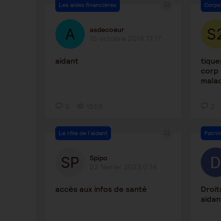
Les aides financières
Corps
asdecoeur
15 octobre 2019 17:17
aidant
tique
corp 
malad
3
1559
2
Le rôle de l'aidant
Patri
Spipo
22 février 2023 0:14
accès aux infos de santé
Droit
aidan