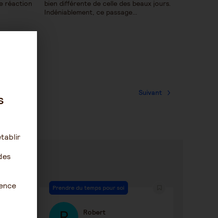
ne réaction
bien différente de celle des beaux jours.
Indéniablement, ce passage…
Suivant
s
tablir
des
ience
Prendre du temps pour soi
Robert