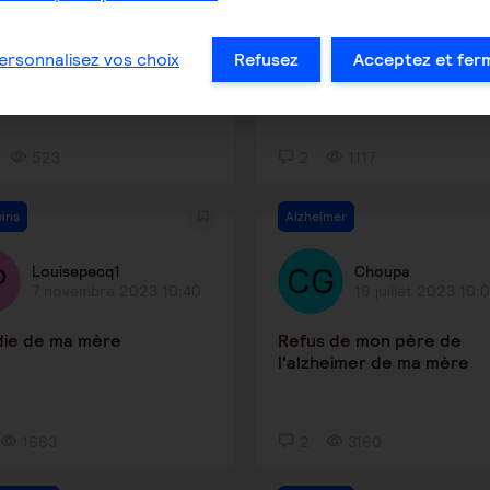
16 décembre 2024 23:17
1 avril 2024 8:04
ration Ehapd USLD
Urgent cherche neurolog
ersonnalisez vos choix
Refusez
Acceptez et fer
ile
triatement maladie
neurodegenerative
523
2
1117
oins
Alzheimer
Louisepecq1
Choupa
7 novembre 2023 10:40
19 juillet 2023 10:
die de ma mère
Refus de mon père de
l'alzheimer de ma mère
1663
2
3160