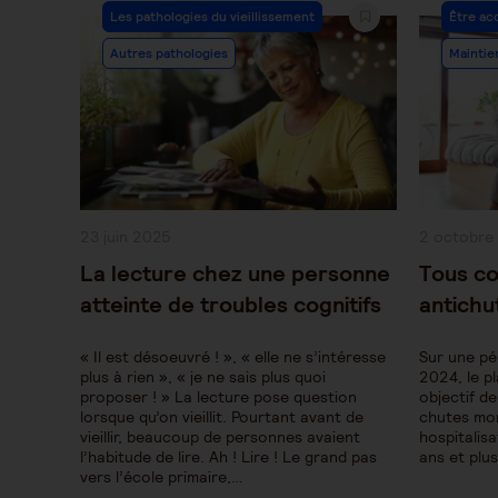
Post
Post
Les pathologies du vieillissement
Être ac
Category:
Categor
Autres pathologies
Maintie
Publication
Publication
23 juin 2025
2 octobre
publiée :
publiée :
La lecture chez une personne
Tous co
atteinte de troubles cognitifs
antich
« Il est désoeuvré ! », « elle ne s’intéresse
Sur une pé
plus à rien », « je ne sais plus quoi
2024, le p
proposer ! » La lecture pose question
objectif d
lorsque qu’on vieillit. Pourtant avant de
chutes mor
vieillir, beaucoup de personnes avaient
hospitalis
l’habitude de lire. Ah ! Lire ! Le grand pas
ans et plu
vers l’école primaire,…