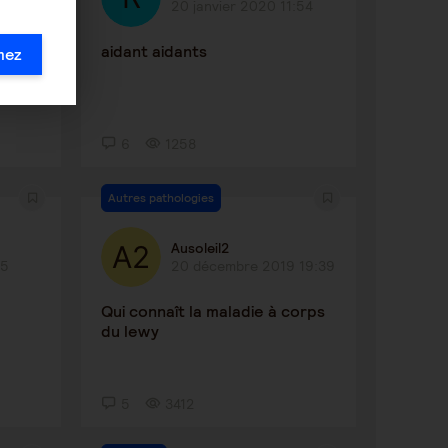
20 janvier 2020 11:54
ue
aidant aidants
mez
6
1258
Autres pathologies
Ausoleil2
05
20 décembre 2019 19:39
Qui connaît la maladie à corps
du lewy
5
3412